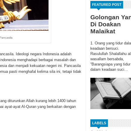
FEATURED POST
Golongan Ya
Di Doakan
Malaikat
Pancasila
1. Orang yang tidur dal
keadaan bersuci.
Rasulullah Shalallahu al
ancasila. Ideologi negara Indonesia adalah
wasallam bersabda,
 Indonesia menghadapi berbagai masalah dan
“Barangsiapa yang tidur
esia dan menjadi kekuatan negeri ini. Pancasila
dalam keadaan suci...
mua pasti menghafal kelima sila ini, tetapi tidak
yang diturunkan Allah kurang lebih 1400 tahun
nai ayat-ayat Al-Quran yang berkaitan dengan
LABELS