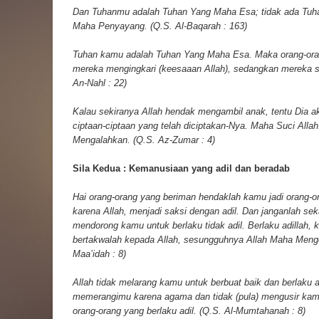
Dan Tuhanmu adalah Tuhan Yang Maha Esa; tidak ada Tuh
Maha Penyayang. (Q.S. Al-Baqarah : 163)
Tuhan kamu adalah Tuhan Yang Maha Esa. Maka orang-orang
mereka mengingkari (keesaaan Allah), sedangkan mereka s
An-Nahl : 22)
Kalau sekiranya Allah hendak mengambil anak, tentu Dia a
ciptaan-ciptaan yang telah diciptakan-Nya. Maha Suci Alla
Mengalahkan. (Q.S. Az-Zumar : 4)
Sila Kedua : Kemanusiaan yang adil dan beradab
Hai orang-orang yang beriman hendaklah kamu jadi orang-
karena Allah, menjadi saksi dengan adil. Dan janganlah se
mendorong kamu untuk berlaku tidak adil. Berlaku adillah, k
bertakwalah kepada Allah, sesungguhnya Allah Maha Menge
Maa’idah : 8)
Allah tidak melarang kamu untuk berbuat baik dan berlaku a
memerangimu karena agama dan tidak (pula) mengusir kam
orang-orang yang berlaku adil. (Q.S. Al-Mumtahanah : 8)