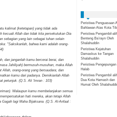
Peristiwa Penguasaan A
Bahlawan Atas Kota Tib
atu kalimat (ketetapan) yang tidak ada
Peristiwa Pengambil-ali
 kecuali Allah dan tidak kita persekutukan Dia
Benteng Ba’rayn Oleh
an sebagian yang lain sebagai tuhan selain
Shalahuddin
eka: "Saksikanlah, bahwa kami adalah orang-
Peristiwa Kejatuhan
64)
Damaskus ke Tangan
Shalahuddin
, dan janganlah kamu bercerai berai, dan
Peristiwa Pengepungan
(masa Jahiliyah) bermusuh-musuhan, maka Allah
Halab
 Allah, orang-orang yang bersaudara; dan
Peristiwa Pengambil ali
lamatkan kamu dari padanya. Demikianlah Allah
Dua Kota Hamash dan
petunjuk. (Q.S. Ali ‘Imran : 103)
Humat Oleh Shalahuddi
beriman). Walaupun kamu membelanjakan semua
 mempersatukan hati mereka, akan tetapi Allah
Gagah lagi Maha Bijaksana. (Q.S. Al-Anfaal :