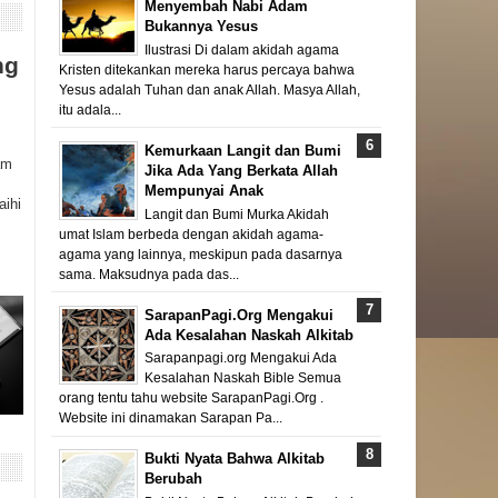
Menyembah Nabi Adam
Bukannya Yesus
Ilustrasi Di dalam akidah agama
ng
Kristen ditekankan mereka harus percaya bahwa
Yesus adalah Tuhan dan anak Allah. Masya Allah,
itu adala...
Kemurkaan Langit dan Bumi
am
Jika Ada Yang Berkata Allah
Mempunyai Anak
aihi
Langit dan Bumi Murka Akidah
umat Islam berbeda dengan akidah agama-
agama yang lainnya, meskipun pada dasarnya
sama. Maksudnya pada das...
SarapanPagi.Org Mengakui
Ada Kesalahan Naskah Alkitab
Sarapanpagi.org Mengakui Ada
Kesalahan Naskah Bible Semua
orang tentu tahu website SarapanPagi.Org .
Website ini dinamakan Sarapan Pa...
Bukti Nyata Bahwa Alkitab
Berubah