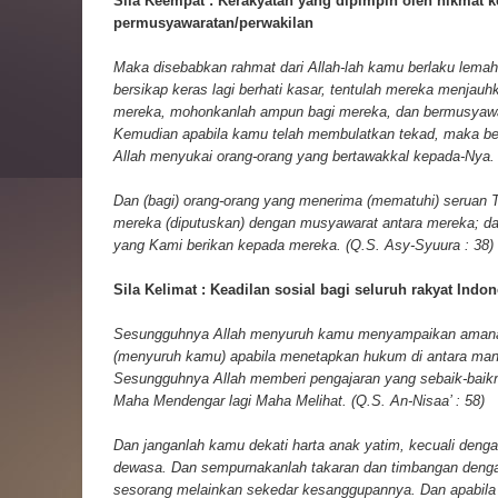
Sila Keempat : Kerakyatan yang dipimpin oleh hikmat 
permusyawaratan/perwakilan
Maka disebabkan rahmat dari Allah-lah kamu berlaku lema
bersikap keras lagi berhati kasar, tentulah mereka menjauhk
mereka, mohonkanlah ampun bagi mereka, dan bermusyawar
Kemudian apabila kamu telah membulatkan tekad, maka be
Allah menyukai orang-orang yang bertawakkal kepada-Nya. (
Dan (bagi) orang-orang yang menerima (mematuhi) seruan 
mereka (diputuskan) dengan musyawarat antara mereka; da
yang Kami berikan kepada mereka. (Q.S. Asy-Syuura : 38)
Sila Kelimat : Keadilan sosial bagi seluruh rakyat Indon
Sesungguhnya Allah menyuruh kamu menyampaikan amana
(menyuruh kamu) apabila menetapkan hukum di antara man
Sesungguhnya Allah memberi pengajaran yang sebaik-bai
Maha Mendengar lagi Maha Melihat. (Q.S. An-Nisaa’ : 58)
Dan janganlah kamu dekati harta anak yatim, kecuali denga
dewasa. Dan sempurnakanlah takaran dan timbangan denga
sesorang melainkan sekedar kesanggupannya. Dan apabila