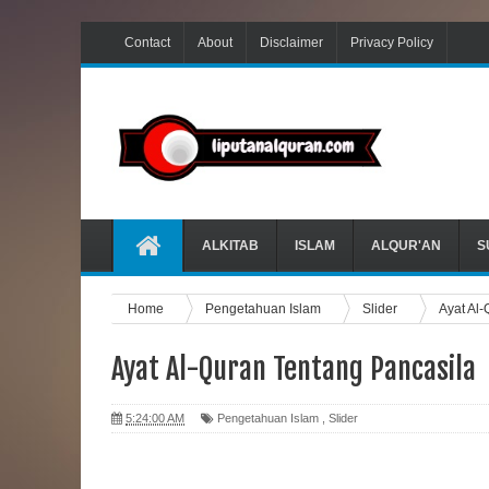
Contact
About
Disclaimer
Privacy Policy
ALKITAB
ISLAM
ALQUR'AN
S
Home
Pengetahuan Islam
Slider
Ayat Al
Ayat Al-Quran Tentang Pancasila
5:24:00 AM
Pengetahuan Islam
,
Slider