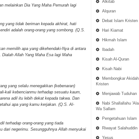
Alkitab
an melainkan Dia Yang Maha Pemurah lagi
Alquran
Debat Islam Kristen
 yang tidak beriman kepada akhirat, hati
endiri adalah orang-orang yang sombong. (Q.S.
Hari Kiamat
Hikmah Islam
kan memilih apa yang dikehendaki-Nya di antara
Ibadah
h. Dialah Allah Yang Maha Esa lagi Maha
Kisah Al-Quran
Kisah Nabi
Membongkar Akidah
Kristen
orang yang selalu menegakkan (kebenaran)
kali-kali kebencianmu terhadap sesuatu kaum,
Menjawab Tuduhan
arena adil itu lebih dekat kepada takwa. Dan
Nabi Shallallahu 'Ala
tahui apa yang kamu kerjakan. (Q.S. Al-
Wa Sallam
Pengetahuan Islam
dil terhadap orang-orang yang tiada
Riwayat Salahuddin
u dari negerimu. Sesungguhnya Allah menyukai
Yesus