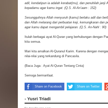
adil, kendatipun ia adalah kerabat(mu), dan penuhilah janji 
kepadamu agar kamu ingat. (Q.S. Al-An’aam : 152)
Sesungguhnya Allah menyuruh (kamu) berlaku adil dan ber
dan Allah melarang dari perbuatan keji, kemungkaran dan
agar kamu dapat mengambil pelajaran. (Q.S. An-Nahl : 90)
Itulah berbagai ayat Al-Quran yang berhubungan dengan 
kita semua.
Mari kita amalkan Al-Quranul Karim. Karena dengan menga
nilai-nilai yang terkandung di Pancasila.
(Baca Juga :
Ayat Al-Quran Tentang Cinta
)
Semoga bermanfaat.
Share on Facebook
Share on Twitter
- Yusri Triadi