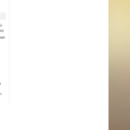
l-
riz
han
h
n