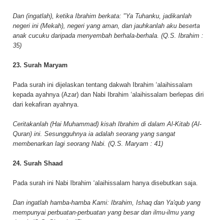
Dan (ingatlah), ketika Ibrahim berkata: "Ya Tuhanku, jadikanlah
negeri ini (Mekah), negeri yang aman, dan jauhkanlah aku beserta
anak cucuku daripada menyembah berhala-berhala. (Q.S. Ibrahim :
35)
23. Surah Maryam
Pada surah ini dijelaskan tentang dakwah Ibrahim ‘alaihissalam
kepada ayahnya (Azar) dan Nabi Ibrahim ‘alaihissalam berlepas diri
dari kekafiran ayahnya.
Ceritakanlah (Hai Muhammad) kisah Ibrahim di dalam Al-Kitab (Al-
Quran) ini. Sesungguhnya ia adalah seorang yang sangat
membenarkan lagi seorang Nabi. (Q.S. Maryam : 41)
24. Surah Shaad
Pada surah ini Nabi Ibrahim ‘alaihissalam hanya disebutkan saja.
Dan ingatlah hamba-hamba Kami: Ibrahim, Ishaq dan Ya'qub yang
mempunyai perbuatan-perbuatan yang besar dan ilmu-ilmu yang