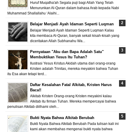
Huruf Muqatha'ah Segala puji bagi Allah Yang Telah
Menurunkan Al-Quran dalam bahasa Arab kepada Nabi
Muhammad Shallallahu ‘Alaihi...
Belajar Menjadi Ayah Idaman Seperti Luqman
Belajar Menjadi Ayah Idaman Seperti Luqman Kalau
kita membaca Al-Quran, banyak sekali kisah-kisah yang
diceritakan Allah Subhanahu Wa...
Pernyataan "Aku dan Bapa Adalah Satu"
Membuktikan Yesus Itu Tuhan?
Ilustrasi Yesus Kristus Akidah utama dari orang-orang
Kristen adalah Trinitas, mereka meyakini bahwa Tuhan
itu Esa akan tetapi terd...
Daftar Kesalahan Fatal Alkitab, Kristen Harus
Baca!!
Alkitab Kristen Orang-orang Kristen meyakini kalau
Alkitab itu firman Tuhan. Mereka mempercayai bahwa
penulisan Alkitab diilhami oleh...
Bukti Nyata Bahwa Alkitab Berubah
Bukti Nyata Bahwa Alkitab Berubah Pada tulisan kali ini
kami akan membahas mengenai bukti nyata bahwa