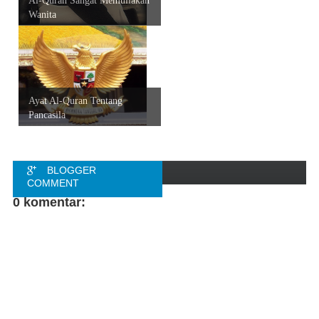
Al-Quran Sangat Memuliakan
Wanita
Ayat Al-Quran Tentang
Pancasila
BLOGGER
COMMENT
0 komentar:
FACEBOOK
COMMENT