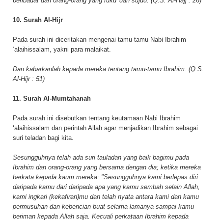
beribadat dan orang-orang yang ruku' dan sujud. (Q.S. Al-Hajj : 26)
10. Surah Al-Hijr
Pada surah ini diceritakan mengenai tamu-tamu Nabi Ibrahim
‘alaihissalam, yakni para malaikat.
Dan kabarkanlah kepada mereka tentang tamu-tamu Ibrahim. (Q.S.
Al-Hijr : 51)
11. Surah Al-Mumtahanah
Pada surah ini disebutkan tentang keutamaan Nabi Ibrahim
‘alaihissalam dan perintah Allah agar menjadikan Ibrahim sebagai
suri teladan bagi kita.
Sesungguhnya telah ada suri tauladan yang baik bagimu pada
Ibrahim dan orang-orang yang bersama dengan dia; ketika mereka
berkata kepada kaum mereka: "Sesungguhnya kami berlepas diri
daripada kamu dari daripada apa yang kamu sembah selain Allah,
kami ingkari (kekafiran)mu dan telah nyata antara kami dan kamu
permusuhan dan kebencian buat selama-lamanya sampai kamu
beriman kepada Allah saja. Kecuali perkataan Ibrahim kepada