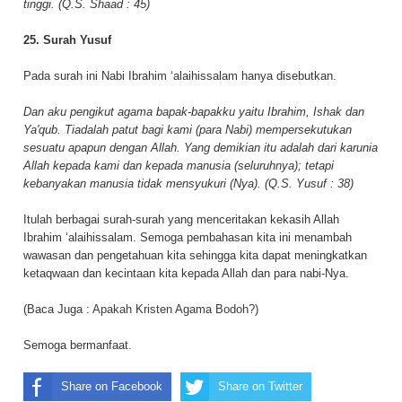
tinggi. (Q.S. Shaad : 45)
25. Surah Yusuf
Pada surah ini Nabi Ibrahim ‘alaihissalam hanya disebutkan.
Dan aku pengikut agama bapak-bapakku yaitu Ibrahim, Ishak dan
Ya'qub. Tiadalah patut bagi kami (para Nabi) mempersekutukan
sesuatu apapun dengan Allah. Yang demikian itu adalah dari karunia
Allah kepada kami dan kepada manusia (seluruhnya); tetapi
kebanyakan manusia tidak mensyukuri (Nya). (Q.S. Yusuf : 38)
Itulah berbagai surah-surah yang menceritakan kekasih Allah
Ibrahim ‘alaihissalam. Semoga pembahasan kita ini menambah
wawasan dan pengetahuan kita sehingga kita dapat meningkatkan
ketaqwaan dan kecintaan kita kepada Allah dan para nabi-Nya.
(Baca Juga :
Apakah Kristen Agama Bodoh?
)
Semoga bermanfaat.
Share on Facebook
Share on Twitter