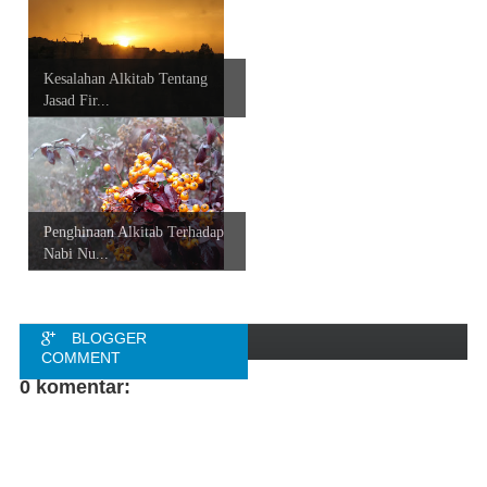
Kesalahan Alkitab Tentang
Jasad Fir...
Penghinaan Alkitab Terhadap
Nabi Nu...
BLOGGER
COMMENT
0 komentar:
FACEBOOK
COMMENT