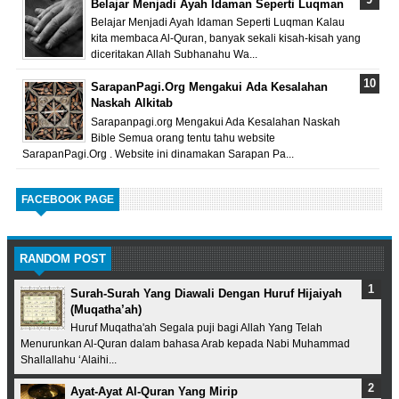
Belajar Menjadi Ayah Idaman Seperti Luqman
Belajar Menjadi Ayah Idaman Seperti Luqman Kalau
kita membaca Al-Quran, banyak sekali kisah-kisah yang
diceritakan Allah Subhanahu Wa...
SarapanPagi.Org Mengakui Ada Kesalahan
Naskah Alkitab
Sarapanpagi.org Mengakui Ada Kesalahan Naskah
Bible Semua orang tentu tahu website
SarapanPagi.Org . Website ini dinamakan Sarapan Pa...
FACEBOOK PAGE
RANDOM POST
Surah-Surah Yang Diawali Dengan Huruf Hijaiyah
(Muqatha’ah)
Huruf Muqatha'ah Segala puji bagi Allah Yang Telah
Menurunkan Al-Quran dalam bahasa Arab kepada Nabi Muhammad
Shallallahu ‘Alaihi...
Ayat-Ayat Al-Quran Yang Mirip