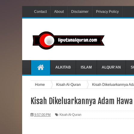
Contact
About
Disclaimer
Privacy Policy
ALKITAB
ISLAM
ALQUR'AN
S
Home
Kisah Al-Quran
Kisah Dikeluarkannya Ad
Kisah Dikeluarkannya Adam Hawa 
9:57:00 PM
Kisah Al-Quran