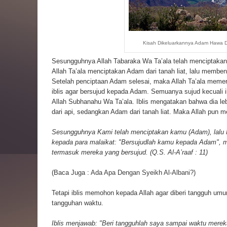
Kisah Dikeluarkannya Adam Hawa Da
Sesungguhnya Allah Tabaraka Wa Ta’ala telah menciptakan
Allah Ta’ala menciptakan Adam dari tanah liat, lalu membe
Setelah penciptaan Adam selesai, maka Allah Ta’ala meme
iblis agar bersujud kepada Adam. Semuanya sujud kecuali i
Allah Subhanahu Wa Ta’ala. Iblis mengatakan bahwa dia leb
dari api, sedangkan Adam dari tanah liat. Maka Allah pun me
Sesungguhnya Kami telah menciptakan kamu (Adam), lalu
kepada para malaikat: "Bersujudlah kamu kepada Adam", ma
termasuk mereka yang bersujud. (Q.S. Al-A’raaf : 11)
(Baca Juga :
Ada Apa Dengan Syeikh Al-Albani?
)
Tetapi iblis memohon kepada Allah agar diberi tangguh um
tangguhan waktu.
Iblis menjawab: "Beri tangguhlah saya sampai waktu mereka