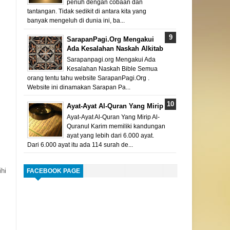
penuh dengan cobaan dan
tantangan. Tidak sedikit di antara kita yang
banyak mengeluh di dunia ini, ba...
SarapanPagi.Org Mengakui
Ada Kesalahan Naskah Alkitab
Sarapanpagi.org Mengakui Ada
Kesalahan Naskah Bible Semua
orang tentu tahu website SarapanPagi.Org .
Website ini dinamakan Sarapan Pa...
Ayat-Ayat Al-Quran Yang Mirip
Ayat-Ayat Al-Quran Yang Mirip Al-
Quranul Karim memiliki kandungan
ayat yang lebih dari 6.000 ayat.
Dari 6.000 ayat itu ada 114 surah de...
ihi
FACEBOOK PAGE