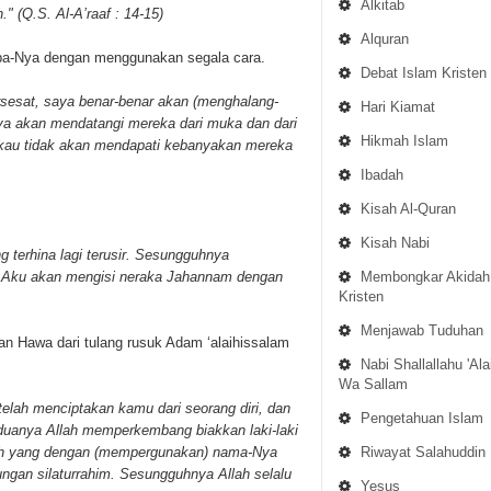
Alkitab
 (Q.S. Al-A’raaf : 14-15)
Alquran
amba-Nya dengan menggunakan segala cara.
Debat Islam Kristen
sesat, saya benar-benar akan (menghalang-
Hari Kiamat
aya akan mendatangi mereka dari muka dan dari
Hikmah Islam
ngkau tidak akan mendapati kebanyakan mereka
Ibadah
Kisah Al-Quran
Kisah Nabi
ng terhina lagi terusir. Sesungguhnya
Membongkar Akidah
ar Aku akan mengisi neraka Jahannam dengan
Kristen
Menjawab Tuduhan
an Hawa dari tulang rusuk Adam ‘alaihissalam
Nabi Shallallahu 'Ala
Wa Sallam
elah menciptakan kamu dari seorang diri, dan
Pengetahuan Islam
eduanya Allah memperkembang biakkan laki-laki
Riwayat Salahuddin
ah yang dengan (mempergunakan) nama-Nya
ungan silaturrahim. Sesungguhnya Allah selalu
Yesus