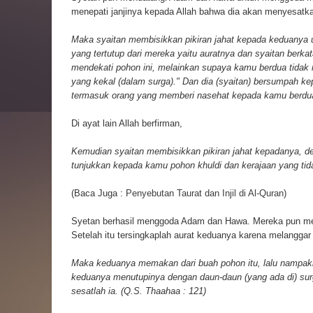
menepati janjinya kepada Allah bahwa dia akan menyesatk
Maka syaitan membisikkan pikiran jahat kepada keduany
yang tertutup dari mereka yaitu auratnya dan syaitan berk
mendekati pohon ini, melainkan supaya kamu berdua tidak m
yang kekal (dalam surga)." Dan dia (syaitan) bersumpah 
termasuk orang yang memberi nasehat kepada kamu berdua",
Di ayat lain Allah berfirman,
Kemudian syaitan membisikkan pikiran jahat kepadanya, 
tunjukkan kepada kamu pohon khuldi dan kerajaan yang tid
(Baca Juga :
Penyebutan Taurat dan Injil di Al-Quran
)
Syetan berhasil menggoda Adam dan Hawa. Mereka pun me
Setelah itu tersingkaplah aurat keduanya karena melanggar 
Maka keduanya memakan dari buah pohon itu, lalu nampakl
keduanya menutupinya dengan daun-daun (yang ada di) su
sesatlah ia. (Q.S. Thaahaa : 121)