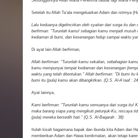
Sesungguhnya Allah Maha Penerima taubat lagi Maha Penya
Setelah itu Allah Ta’ala mengeluarkan Adam dan istrinya (H
Lalu keduanya digelincirkan oleh syaitan dari surga itu da
berfirman: "Turunlah kamu! sebagian kamu menjadi musuh b
kediaman di bumi, dan kesenangan hidup sampai waktu yang
Di ayat lain Allah berfirman,
Allah berfirman: "Turunlah kamu sekalian, sebahagian kam
kamu mempunyai tempat kediaman dan kesenangan (tempat
waktu yang telah ditentukan." Allah berfirman: "Di bumi itu
bumi itu (pula) kamu akan dibangkitkan. (Q.S. Al-A’raaf : 24
Ayat lainnya,
Kami berfirman: "Turunlah kamu semuanya dari surga itu! 
maka barang siapa yang mengikuti petunjuk-Ku, niscaya ti
(pula) mereka bersedih hati." (Q.S. Al-Baqarah : 38)
Itulah kisah bagaimana bapak dan ibunda kita Adam dan Ha
memberikan Adam dan Hawa kenikmatan, akan tetapi karena