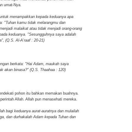
an umat-Nya.
a untuk menampakkan kepada keduanya apa
ata: "Tuhan kamu tidak melarangmu dan
enjadi malaikat atau tidak menjadi orang-orang
kepada keduanya. "Sesungguhnya saya adalah
 (Q.S. Al-A’raaf : 20-21)
dengan berkata: "Hai Adam, maukah saya
ak akan binasa?" (Q.S. Thaahaa : 120)
ndekati pohon itu bahkan memakan buahnya.
perintah Allah. Allah pun menasehati mereka.
ah bagi keduanya aurat-auratnya dan mulailah
rga, dan durhakalah Adam kepada Tuhan dan