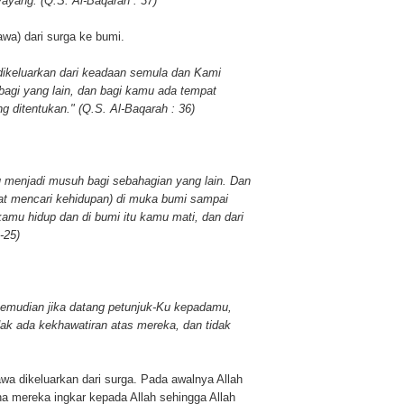
yang. (Q.S. Al-Baqarah : 37)
awa) dari surga ke bumi.
n dikeluarkan dari keadaan semula dan Kami
agi yang lain, dan bagi kamu ada tempat
 ditentukan." (Q.S. Al-Baqarah : 36)
u menjadi musuh bagi sebahagian yang lain. Dan
 mencari kehidupan) di muka bumi sampai
 kamu hidup dan di bumi itu kamu mati, dan dari
-25)
Kemudian jika datang petunjuk-Ku kepadamu,
dak ada kekhawatiran atas mereka, dan tidak
wa dikeluarkan dari surga. Pada awalnya Allah
 mereka ingkar kepada Allah sehingga Allah