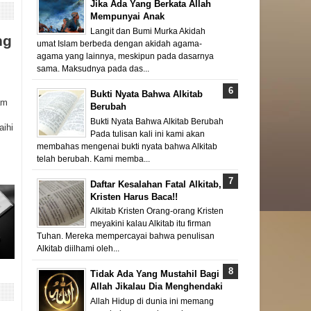
Jika Ada Yang Berkata Allah
Mempunyai Anak
Langit dan Bumi Murka Akidah
ng
umat Islam berbeda dengan akidah agama-
agama yang lainnya, meskipun pada dasarnya
sama. Maksudnya pada das...
Bukti Nyata Bahwa Alkitab
am
Berubah
Bukti Nyata Bahwa Alkitab Berubah
aihi
Pada tulisan kali ini kami akan
membahas mengenai bukti nyata bahwa Alkitab
telah berubah. Kami memba...
Daftar Kesalahan Fatal Alkitab,
Kristen Harus Baca!!
Alkitab Kristen Orang-orang Kristen
meyakini kalau Alkitab itu firman
Tuhan. Mereka mempercayai bahwa penulisan
Alkitab diilhami oleh...
Tidak Ada Yang Mustahil Bagi
Allah Jikalau Dia Menghendaki
Allah Hidup di dunia ini memang