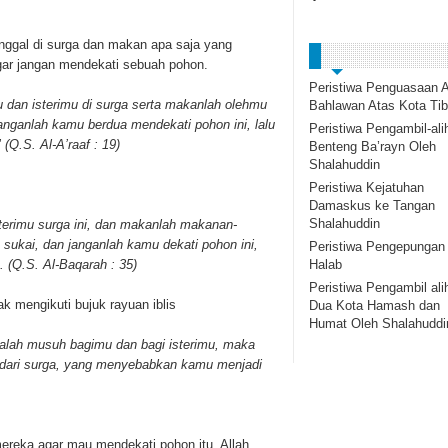
nggal di surga dan makan apa saja yang
gar jangan mendekati sebuah pohon.
Peristiwa Penguasaan A
u dan isterimu di surga serta makanlah olehmu
Bahlawan Atas Kota Tib
anganlah kamu berdua mendekati pohon ini, lalu
Peristiwa Pengambil-ali
(Q.S. Al-A’raaf : 19)
Benteng Ba’rayn Oleh
Shalahuddin
Peristiwa Kejatuhan
Damaskus ke Tangan
Shalahuddin
terimu surga ini, dan makanlah makanan-
ukai, dan janganlah kamu dekati pohon ini,
Peristiwa Pengepungan
Halab
(Q.S. Al-Baqarah : 35)
Peristiwa Pengambil ali
k mengikuti bujuk rayuan iblis
Dua Kota Hamash dan
Humat Oleh Shalahuddi
dalah musuh bagimu dan bagi isterimu, maka
a dari surga, yang menyebabkan kamu menjadi
eka agar mau mendekati pohon itu. Allah