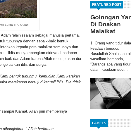
FEATURED POST
Golongan Ya
Di Doakan
ri Surga di Al-Quran
Malaikat
 Adam ‘alaihissalam sebagai manusia pertama.
ntuk tubuhnya dengan sebaik-baik bentuk.
1. Orang yang tidur dal
rintahkan kepada para malaikat semuanya dan
keadaan bersuci.
blis. Iblis menyombongkan dirinya di hadapan
Rasulullah Shalallahu al
ih baik dari Adam karena Allah menciptakan dia
wasallam bersabda,
“Barangsiapa yang tidur
ngeluarkan iblis dari surga.
dalam keadaan suci...
 Kami bentuk tubuhmu, kemudian Kami katakan
ka merekapun bersujud kecuali iblis. Dia tidak
ur sampai Kiamat, Allah pun memberinya
LABELS
 dibangkitkan." Allah berfirman: