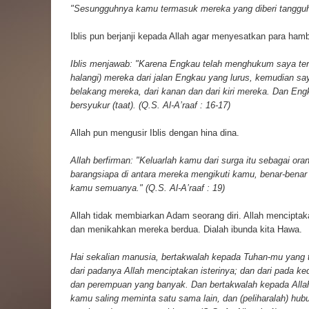
"Sesungguhnya kamu termasuk mereka yang diberi tangguh."
Iblis pun berjanji kepada Allah agar menyesatkan para h
Iblis menjawab: "Karena Engkau telah menghukum saya ter
halangi) mereka dari jalan Engkau yang lurus, kemudian s
belakang mereka, dari kanan dan dari kiri mereka. Dan E
bersyukur (taat). (Q.S. Al-A’raaf : 16-17)
Allah pun mengusir Iblis dengan hina dina.
Allah berfirman: "Keluarlah kamu dari surga itu sebagai ora
barangsiapa di antara mereka mengikuti kamu, benar-ben
kamu semuanya." (Q.S. Al-A’raaf : 19)
Allah tidak membiarkan Adam seorang diri. Allah menciptak
dan menikahkan mereka berdua. Dialah ibunda kita Hawa.
Hai sekalian manusia, bertakwalah kepada Tuhan-mu yang t
dari padanya Allah menciptakan isterinya; dan dari pada k
dan perempuan yang banyak. Dan bertakwalah kepada All
kamu saling meminta satu sama lain, dan (peliharalah) hub