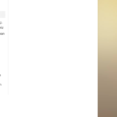
l-
riz
han
h
n