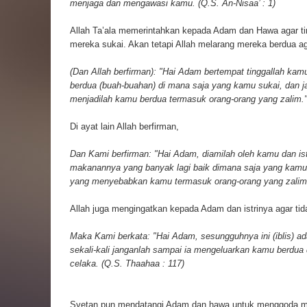
menjaga dan mengawasi kamu. (Q.S. An-Nisaa’ : 1)
Allah Ta’ala memerintahkan kepada Adam dan Hawa agar ti
mereka sukai. Akan tetapi Allah melarang mereka berdua a
(Dan Allah berfirman): "Hai Adam bertempat tinggallah kam
berdua (buah-buahan) di mana saja yang kamu sukai, dan j
menjadilah kamu berdua termasuk orang-orang yang zalim." 
Di ayat lain Allah berfirman,
Dan Kami berfirman: "Hai Adam, diamilah oleh kamu dan is
makanannya yang banyak lagi baik dimana saja yang kamu s
yang menyebabkan kamu termasuk orang-orang yang zalim. 
Allah juga mengingatkan kepada Adam dan istrinya agar tida
Maka Kami berkata: "Hai Adam, sesungguhnya ini (iblis) a
sekali-kali janganlah sampai ia mengeluarkan kamu berdu
celaka. (Q.S. Thaahaa : 117)
Syetan pun mendatangi Adam dan hawa untuk menggoda mer