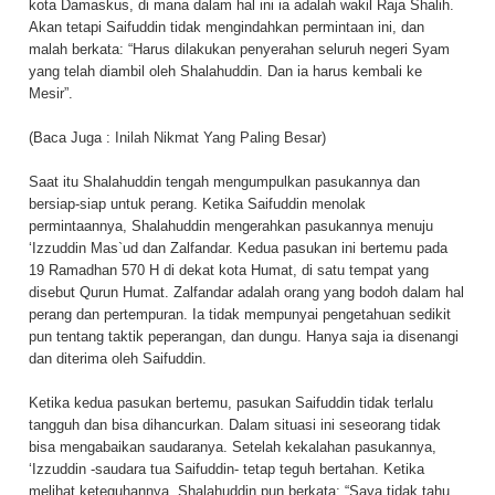
kota Damaskus, di mana dalam hal ini ia adalah wakil Raja Shalih.
Akan tetapi Saifuddin tidak mengindahkan permintaan ini, dan
malah berkata: “Harus dilakukan penyerahan seluruh negeri Syam
yang telah diambil oleh Shalahuddin. Dan ia harus kembali ke
Mesir”.
(Baca Juga :
Inilah Nikmat Yang Paling Besar
)
Saat itu Shalahuddin tengah mengumpulkan pasukannya dan
bersiap-siap untuk perang. Ketika Saifuddin menolak
permintaannya, Shalahuddin mengerahkan pasukannya menuju
‘Izzuddin Mas`ud dan Zalfandar. Kedua pasukan ini bertemu pada
19 Ramadhan 570 H di dekat kota Humat, di satu tempat yang
disebut Qurun Humat. Zalfandar adalah orang yang bodoh dalam hal
perang dan pertempuran. Ia tidak mempunyai pengetahuan sedikit
pun tentang taktik peperangan, dan dungu. Hanya saja ia disenangi
dan diterima oleh Saifuddin.
Ketika kedua pasukan bertemu, pasukan Saifuddin tidak terlalu
tangguh dan bisa dihancurkan. Dalam situasi ini seseorang tidak
bisa mengabaikan saudaranya. Setelah kekalahan pasukannya,
‘Izzuddin -saudara tua Saifuddin- tetap teguh bertahan. Ketika
melihat keteguhannya, Shalahuddin pun berkata: “Saya tidak tahu,