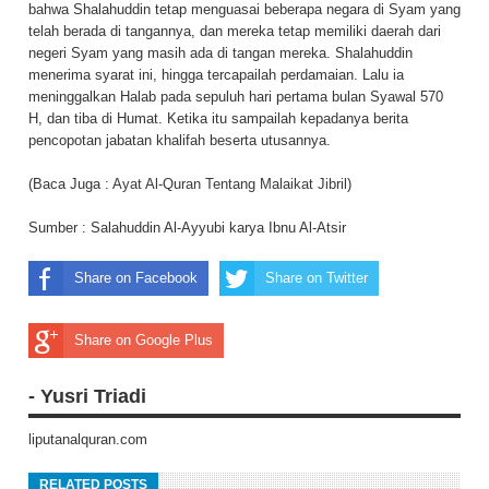
bahwa Shalahuddin tetap menguasai beberapa negara di Syam yang
telah berada di tangannya, dan mereka tetap memiliki daerah dari
negeri Syam yang masih ada di tangan mereka. Shalahuddin
menerima syarat ini, hingga tercapailah perdamaian. Lalu ia
meninggalkan Halab pada sepuluh hari pertama bulan Syawal 570
H, dan tiba di Humat. Ketika itu sampailah kepadanya berita
pencopotan jabatan khalifah beserta utusannya.
(Baca Juga :
Ayat Al-Quran Tentang Malaikat Jibril
)
Sumber : Salahuddin Al-Ayyubi karya Ibnu Al-Atsir
Share on Facebook
Share on Twitter
Share on Google Plus
- Yusri Triadi
liputanalquran.com
RELATED POSTS