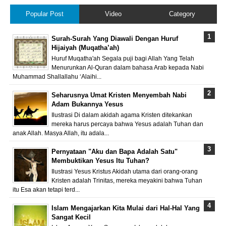
Popular Post
Video
Category
Surah-Surah Yang Diawali Dengan Huruf
Hijaiyah (Muqatha’ah)
Huruf Muqatha'ah Segala puji bagi Allah Yang Telah
Menurunkan Al-Quran dalam bahasa Arab kepada Nabi
Muhammad Shallallahu ‘Alaihi...
Seharusnya Umat Kristen Menyembah Nabi
Adam Bukannya Yesus
Ilustrasi Di dalam akidah agama Kristen ditekankan
mereka harus percaya bahwa Yesus adalah Tuhan dan
anak Allah. Masya Allah, itu adala...
Pernyataan "Aku dan Bapa Adalah Satu"
Membuktikan Yesus Itu Tuhan?
Ilustrasi Yesus Kristus Akidah utama dari orang-orang
Kristen adalah Trinitas, mereka meyakini bahwa Tuhan
itu Esa akan tetapi terd...
Islam Mengajarkan Kita Mulai dari Hal-Hal Yang
Sangat Kecil