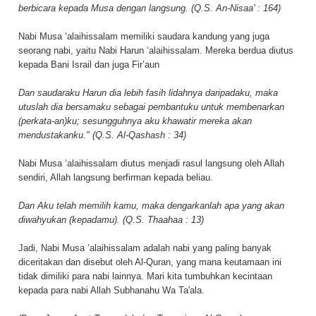
berbicara kepada Musa dengan langsung. (Q.S. An-Nisaa’ : 164)
Nabi Musa ‘alaihissalam memiliki saudara kandung yang juga
seorang nabi, yaitu Nabi Harun ‘alaihissalam. Mereka berdua diutus
kepada Bani Israil dan juga Fir’aun
Dan saudaraku Harun dia lebih fasih lidahnya daripadaku, maka
utuslah dia bersamaku sebagai pembantuku untuk membenarkan
(perkata-an)ku; sesungguhnya aku khawatir mereka akan
mendustakanku." (Q.S. Al-Qashash : 34)
Nabi Musa ‘alaihissalam diutus menjadi rasul langsung oleh Allah
sendiri, Allah langsung berfirman kepada beliau.
Dan Aku telah memilih kamu, maka dengarkanlah apa yang akan
diwahyukan (kepadamu). (Q.S. Thaahaa : 13)
Jadi, Nabi Musa ‘alaihissalam adalah nabi yang paling banyak
diceritakan dan disebut oleh Al-Quran, yang mana keutamaan ini
tidak dimiliki para nabi lainnya. Mari kita tumbuhkan kecintaan
kepada para nabi Allah Subhanahu Wa Ta'ala.