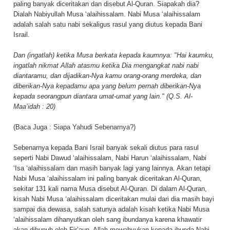
paling banyak diceritakan dan disebut Al-Quran. Siapakah dia?
Dialah Nabiyullah Musa ‘alaihissalam. Nabi Musa ‘alaihissalam
adalah salah satu nabi sekaligus rasul yang diutus kepada Bani
Israil.
Dan (ingatlah) ketika Musa berkata kepada kaumnya: "Hai kaumku,
ingatlah nikmat Allah atasmu ketika Dia mengangkat nabi nabi
diantaramu, dan dijadikan-Nya kamu orang-orang merdeka, dan
diberikan-Nya kepadamu apa yang belum pernah diberikan-Nya
kepada seorangpun diantara umat-umat yang lain." (Q.S. Al-
Maa’idah : 20)
(Baca Juga :
Siapa Yahudi Sebenarnya?
)
Sebenarnya kepada Bani Israil banyak sekali diutus para rasul
seperti Nabi Dawud ‘alaihissalam, Nabi Harun ‘alaihissalam, Nabi
‘Isa ‘alaihissalam dan masih banyak lagi yang lainnya. Akan tetapi
Nabi Musa ‘alaihissalam ini paling banyak diceritakan Al-Quran,
sekitar 131 kali nama Musa disebut Al-Quran. Di dalam Al-Quran,
kisah Nabi Musa ‘alaihissalam diceritakan mulai dari dia masih bayi
sampai dia dewasa, salah satunya adalah kisah ketika Nabi Musa
‘alaihissalam dihanyutkan oleh sang ibundanya karena khawatir
akan dibunuh oleh Fir’aun, Allah mewahyukan kepada ibunda Nabi