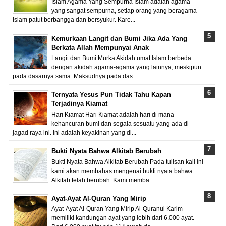
Islam Agama Yang Sempurna Islam adalah agama
yang sangat sempurna, setiap orang yang beragama
Islam patut berbangga dan bersyukur. Kare...
Kemurkaan Langit dan Bumi Jika Ada Yang
Berkata Allah Mempunyai Anak
Langit dan Bumi Murka Akidah umat Islam berbeda
dengan akidah agama-agama yang lainnya, meskipun
pada dasarnya sama. Maksudnya pada das...
Ternyata Yesus Pun Tidak Tahu Kapan
Terjadinya Kiamat
Hari Kiamat Hari Kiamat adalah hari di mana
kehancuran bumi dan segala sesuatu yang ada di
jagad raya ini. Ini adalah keyakinan yang di...
Bukti Nyata Bahwa Alkitab Berubah
Bukti Nyata Bahwa Alkitab Berubah Pada tulisan kali ini
kami akan membahas mengenai bukti nyata bahwa
Alkitab telah berubah. Kami memba...
Ayat-Ayat Al-Quran Yang Mirip
Ayat-Ayat Al-Quran Yang Mirip Al-Quranul Karim
memiliki kandungan ayat yang lebih dari 6.000 ayat.