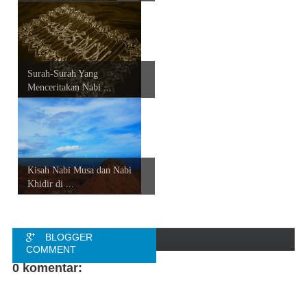
Surah-Surah Yang
Menceritakan Nabi ...
Kisah Nabi Musa dan Nabi
Khidir di ...
BLOGGER
COMMENT
0 komentar:
FACEBOOK
COMMENT