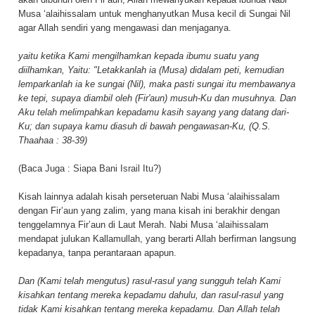
Musa ‘alaihissalam untuk menghanyutkan Musa kecil di Sungai Nil
agar Allah sendiri yang mengawasi dan menjaganya.
yaitu ketika Kami mengilhamkan kepada ibumu suatu yang
diilhamkan, Yaitu: "Letakkanlah ia (Musa) didalam peti, kemudian
lemparkanlah ia ke sungai (Nil), maka pasti sungai itu membawanya
ke tepi, supaya diambil oleh (Fir'aun) musuh-Ku dan musuhnya. Dan
Aku telah melimpahkan kepadamu kasih sayang yang datang dari-
Ku; dan supaya kamu diasuh di bawah pengawasan-Ku, (Q.S.
Thaahaa : 38-39)
(Baca Juga :
Siapa Bani Israil Itu?
)
Kisah lainnya adalah kisah perseteruan Nabi Musa ‘alaihissalam
dengan Fir’aun yang zalim, yang mana kisah ini berakhir dengan
tenggelamnya Fir’aun di Laut Merah. Nabi Musa ‘alaihissalam
mendapat julukan Kallamullah, yang berarti Allah berfirman langsung
kepadanya, tanpa perantaraan apapun.
Dan (Kami telah mengutus) rasul-rasul yang sungguh telah Kami
kisahkan tentang mereka kepadamu dahulu, dan rasul-rasul yang
tidak Kami kisahkan tentang mereka kepadamu. Dan Allah telah