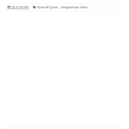
10:37:00 PM
Kisah Al-Quran
,
Pengetahuan Islam