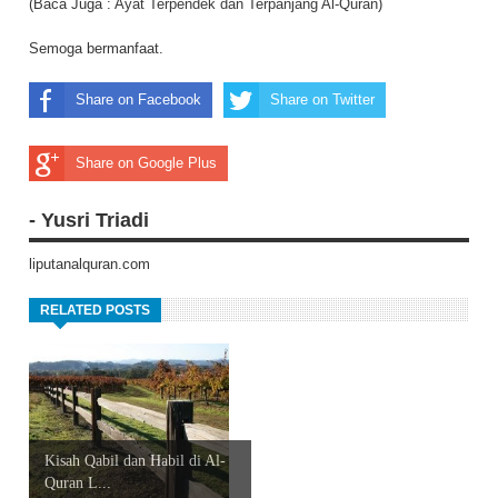
(Baca Juga :
Ayat Terpendek dan Terpanjang Al-Quran
)
Semoga bermanfaat.
Share on Facebook
Share on Twitter
Share on Google Plus
- Yusri Triadi
liputanalquran.com
RELATED POSTS
Kisah Qabil dan Habil di Al-
Quran L...