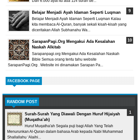
Dari 6.000 ayat itu ada 114 surah de...
Belajar Menjadi Ayah Idaman Seperti Luqman
Belajar Menjadi Ayah Idaman Seperti Luqman Kalau
kita membaca Al-Quran, banyak sekali kisah-kisah yang
diceritakan Allah Subhanahu Wa...
SarapanPagi.Org Mengakui Ada Kesalahan
Naskah Alkitab
Sarapanpagi.org Mengakui Ada Kesalahan Naskah
Bible Semua orang tentu tahu website
SarapanPagi.Org . Website ini dinamakan Sarapan Pa...
FACEBOOK PAGE
RANDOM POST
Surah-Surah Yang Diawali Dengan Huruf Hijaiyah
(Muqatha’ah)
Huruf Muqatha'ah Segala puji bagi Allah Yang Telah
Menurunkan Al-Quran dalam bahasa Arab kepada Nabi Muhammad
Shallallahu ‘Alaihi...