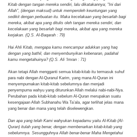
Kitab dengan tangan mereka sendiri, lalu dikatakannya; "Ini dari
Allah", (dengan maksud) untuk memperoleh keuntungan yang
sedikit dengan perbuatan itu. Maka kecelakaan yang besarlah bagi
mereka, akibat apa yang ditulis oleh tangan mereka sendiri, dan
kecelakaan yang besarlah bagi mereka, akibat apa yang mereka
kerjakan. (Q.S. Al-Baqarah : 79)
Hai Ahli Kitab, mengapa kamu mencampur adukkan yang haq
dengan yang bathil, dan menyembunyikan kebenaran, padahal
kamu mengetahuinya? (Q.S. Ali ‘Imran : 71)
Akan tetapi Allah mengganti semua kitab-kitab itu termasuk suhuf
para nabi dengan Al-Quranul Karim, yang mana Al-Quran ini
menyempurnakan kitab-kitab sebelumnya dan menjadi
penyempurna wahyu yang diturunkan Allah melalui nabi-nabi-Nya.
Perubahan pada kitab-kitab sebelum Al-Quran merupakan suatu
kesengajaan Allah Subhanahu Wa Ta’ala, agar terlihat jelas mana
yang benar dan mana yang telah diselewengkan.
Dan apa yang telah Kami wahyukan kepadamu yaitu Al-Kitab (Al-
Quran) itulah yang benar, dengan membenarkan kitab-kitab yang
sebelumnya. Sesungguhnya Allah benar-benar Maha Mengetahui