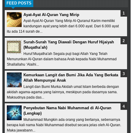
FEED POSTS
Ayat-Ayat Al-Quran Yang Mirip
Ayat-Ayat Al-Quran Yang Mirip Al-Quranul Karim memiliki
kandungan ayat yang lebih dari 6.000 ayat. Dari 6.000 ayat
itu ada 114 surah de...
Surah-Surah Yang Diawali Dengan Huruf Hijaiyah
(Muqatha’ah)
Huruf Muqatha'ah Segala puji bagi Allah Yang Telah
Menurunkan Al-Quran dalam bahasa Arab kepada Nabi Muhammad
Shallallahu ‘Alaihi...
Kemurkaan Langit dan Bumi Jika Ada Yang Berkata
Allah Mempunyai Anak
Langit dan Bumi Murka Akidah umat Islam berbeda dengan
akidah agama-agama yang lainnya, meskipun pada dasarnya sama.
Maksudnya pada das...
Penyebutan Nama Nabi Muhammad di Al-Quran
(Lengkap)
Muhammad Mungkin ada orang yang bertanya, sebenarnya
berapa kali nama Nabi Muhammad disebut secara jelas oleh Al-Quran.
Maka jawabann...