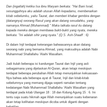
Dan (ingatlah) ketika Isa ibnu Maryam berkata: "Hai Bani Israil,
sesungguhnya aku adalah utusan Allah kepadamu, membenarkan
kitab sebelumku, yaitu Taurat, dan memberi khabar gembira dengan
(datangnya) seorang Rasul yang akan datang sesudahku, yang
namanya Ahmad (Muhammad)." Maka tatkala rasul itu datang
kepada mereka dengan membawa bukti-bukti yang nyata, mereka
berkata: "Ini adalah sihir yang nyata." (Q.S. Ash-Shaaff : 6)
Di dalam Injil terdapat keterangan bahwasannya akan datang
seorang nabi yang bernama Ahmad, yang maksudnya adalah Nabi
Muhammad Shallallahu ‘Alaihi Wasallam.
Jadi itulah beberapa isi kandungan Taurat dan Injil yang asli
sebagaimana yang dijelaskan Al-Quran, akan tetapi meskipun
terdapat beberapa perubahan Allah tetap menunjukkan kekuasaan-
Nya bahwa ada beberapa ayat di Taurat, Injil dan kitab-kitab
sebelumnya yang memang dijaga seperti ramalan tentang
kedatangan Nabi Muhammad Shallallahu ‘Alaihi Wasallam yang
terdapat pada kitab Ulangan 18 : 18 dan Kidung Agung 15 : 6. Ini
tentu saja suatu hikmah agar Allah menunjukkan suatu kebenaran
akan tetap kelihatan meskipun dicoba untuk diganti dengan
kebatilan