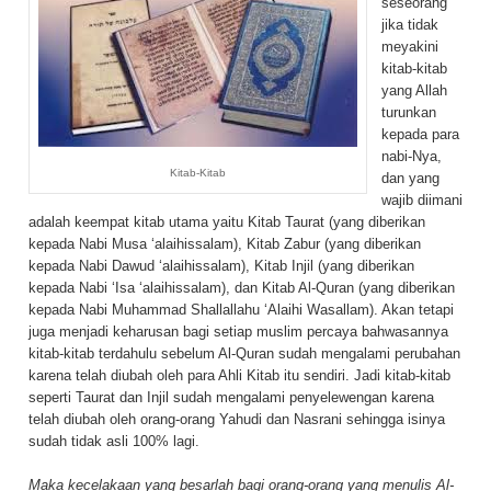
seseorang
jika tidak
meyakini
kitab-kitab
yang Allah
turunkan
kepada para
nabi-Nya,
Kitab-Kitab
dan yang
wajib diimani
adalah keempat kitab utama yaitu Kitab Taurat (yang diberikan
kepada Nabi Musa ‘alaihissalam), Kitab Zabur (yang diberikan
kepada Nabi Dawud ‘alaihissalam), Kitab Injil (yang diberikan
kepada Nabi ‘Isa ‘alaihissalam), dan Kitab Al-Quran (yang diberikan
kepada Nabi Muhammad Shallallahu ‘Alaihi Wasallam). Akan tetapi
juga menjadi keharusan bagi setiap muslim percaya bahwasannya
kitab-kitab terdahulu sebelum Al-Quran sudah mengalami perubahan
karena telah diubah oleh para Ahli Kitab itu sendiri. Jadi kitab-kitab
seperti Taurat dan Injil sudah mengalami penyelewengan karena
telah diubah oleh orang-orang Yahudi dan Nasrani sehingga isinya
sudah tidak asli 100% lagi.
Maka kecelakaan yang besarlah bagi orang-orang yang menulis Al-