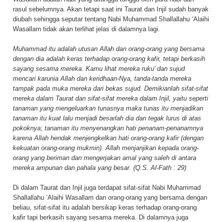
rasul sebelumnya. Akan tetapi saat ini Taurat dan Injil sudah banyak
diubah sehingga seputar tentang Nabi Muhammad Shallallahu ‘Alaihi
Wasallam tidak akan terlihat jelas di dalamnya lagi.
Muhammad itu adalah utusan Allah dan orang-orang yang bersama
dengan dia adalah keras terhadap orang-orang kafir, tetapi berkasih
sayang sesama mereka. Kamu lihat mereka ruku' dan sujud
mencari karunia Allah dan keridhaan-Nya, tanda-tanda mereka
tampak pada muka mereka dari bekas sujud. Demikianlah sifat-sifat
mereka dalam Taurat dan sifat-sifat mereka dalam Injil, yaitu seperti
tanaman yang mengeluarkan tunasnya maka tunas itu menjadikan
tanaman itu kuat lalu menjadi besarlah dia dan tegak lurus di atas
pokoknya; tanaman itu menyenangkan hati penanam-penanamnya
karena Allah hendak menjengkelkan hati orang-orang kafir (dengan
kekuatan orang-orang mukmin). Allah menjanjikan kepada orang-
orang yang beriman dan mengerjakan amal yang saleh di antara
mereka ampunan dan pahala yang besar. (Q.S. Al-Fath : 29)
Di dalam Taurat dan Injil juga terdapat sifat-sifat Nabi Muhammad
Shallallahu ‘Alaihi Wasallam dan orang-orang yang bersama dengan
beliau, sifat-sifat itu adalah bersikap keras terhadap orang-orang
kafir tapi berkasih sayang sesama mereka. Di dalamnya juga