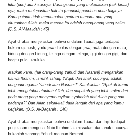
luka (pun) ada kisasnya. Barangsiapa yang melepaskan (hak kisas)
nya, maka melepaskan hak itu (menjadi) penebus dosa baginya.
Barangsiapa tidak memutuskan perkara menurut apa yang
diturunkan Allah, maka mereka itu adalah orang-orang yang zalim.
(Q.S. Al-Maa’idah : 45)
Ayat di atas menjelaskan bahwa di dalam Taurat juga terdapat
hukum qishosh, yaitu jiwa dibalas dengan jiwa, mata dengan mata,
hidung dengan hidung, telinga dengan telinga, gigi dengan gigi, dan
begitu pula luka-luka.
ataukah kamu (hai orang-orang Yahudi dan Nasrani) mengatakan
bahwa Ibrahim, Isma'il, Ishaq, Ya'qub dan anak cucunya, adalah
penganut agama Yahudi atau Nasrani?" Katakanlah: "Apakah kamu
lebih mengetahui ataukah Allah, dan siapakah yang lebih zalim dari
pada orang yang menyembunyikan syahadah dari Allah yang ada
padanya?" Dan Allah sekali-kali tiada lengah dari apa yang kamu
kerjakan. (Q.S. Al-Baqarah : 140)
Ayat di atas menjelaskan bahwa di dalam Taurat dan Injil terdapat
penjelasan mengenai Nabi Ibrahim ‘alaihissalam dan anak cucunya
bukanlah seorang Yahudi maupun Nasrani.