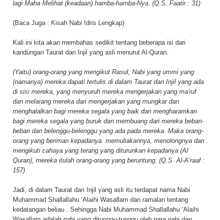
lagi Maha Melihat (keadaan) hamba-hamba-Nya. (Q.S. Faatir : 31)
(Baca Juga :
Kisah Nabi Idris Lengkap
)
Kali ini kita akan membahas sedikit tentang beberapa isi dari
kandungan Taurat dan Injil yang asli menurut Al-Quran.
(Yaitu) orang-orang yang mengikut Rasul, Nabi yang ummi yang
(namanya) mereka dapati tertulis di dalam Taurat dan Injil yang ada
di sisi mereka, yang menyuruh mereka mengerjakan yang ma'ruf
dan melarang mereka dari mengerjakan yang mungkar dan
menghalalkan bagi mereka segala yang baik dan mengharamkan
bagi mereka segala yang buruk dan membuang dari mereka beban-
beban dan belenggu-belenggu yang ada pada mereka. Maka orang-
orang yang beriman kepadanya. memuliakannya, menolongnya dan
mengikuti cahaya yang terang yang diturunkan kepadanya (Al
Quran), mereka itulah orang-orang yang beruntung. (Q.S. Al-A’raaf :
157)
Jadi, di dalam Taurat dan Injil yang asli itu terdapat nama Nabi
Muhammad Shallallahu ‘Alaihi Wasallam dan ramalan tentang
kedatangan beliau . Sehingga Nabi Muhammad Shallallahu ‘Alaihi
Wasallam adalah nabi yang ditunggu-tunggu oleh para nabi dan