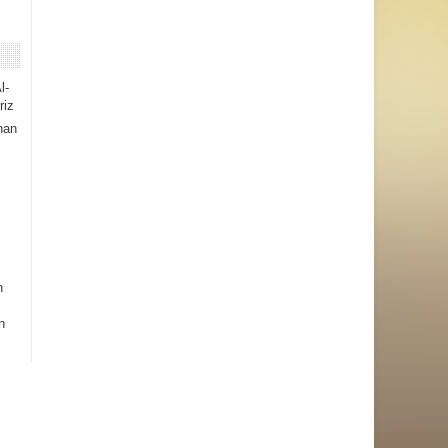
l-
riz
han
h
n