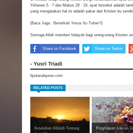
Yohanes 5 : 7 dan Matius 28 : 19, ayat tersebut adalah tam
yang mengatakan hal ini adalah pakar dari Kristen itu send
(Baca Juga :
Benarkah Yesus Itu Tuhan?
)
Semoga Allah memberi hidayah bagi orang-orang Kristen 
Share on Facebook
Share on Twitter
- Yusri Triadi
liputanalquran.com
RELATED POSTS
Kesalahan Alkitab Tentang
Penghinaan Alkitab T