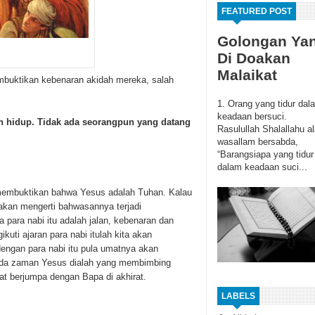
FEATURED POST
Golongan Ya
Di Doakan
Malaikat
mbuktikan kebenaran akidah mereka, salah
1. Orang yang tidur dal
keadaan bersuci.
n hidup. Tidak ada seorangpun yang datang
Rasulullah Shalallahu al
wasallam bersabda,
“Barangsiapa yang tidur
dalam keadaan suci...
 membuktikan bahwa Yesus adalah Tuhan. Kalau
ta akan mengerti bahwasannya terjadi
ara nabi itu adalah jalan, kebenaran dan
ti ajaran para nabi itulah kita akan
dengan para nabi itu pula umatnya akan
 pada zaman Yesus dialah yang membimbing
t berjumpa dengan Bapa di akhirat.
LABELS