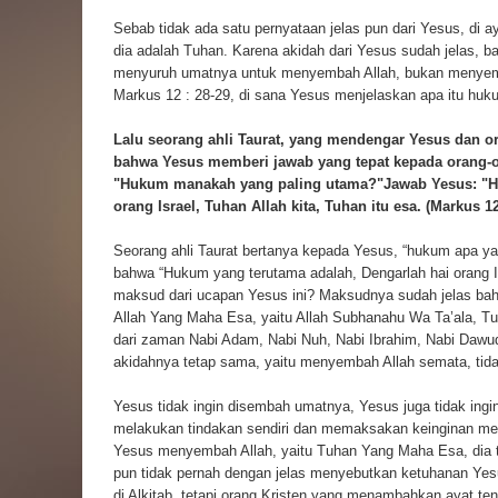
Sebab tidak ada satu pernyataan jelas pun dari Yesus, di
dia adalah Tuhan. Karena akidah dari Yesus sudah jelas,
menyuruh umatnya untuk menyembah Allah, bukan menyemba
Markus 12 : 28-29, di sana Yesus menjelaskan apa itu huk
Lalu seorang ahli Taurat, yang mendengar Yesus dan o
bahwa Yesus memberi jawab yang tepat kepada orang-or
"Hukum manakah yang paling utama?"Jawab Yesus: "Hu
orang Israel, Tuhan Allah kita, Tuhan itu esa. (Markus 12
Seorang ahli Taurat bertanya kepada Yesus, “hukum apa y
bahwa “Hukum yang terutama adalah, Dengarlah hai orang Isr
maksud dari ucapan Yesus ini? Maksudnya sudah jelas b
Allah Yang Maha Esa, yaitu Allah Subhanahu Wa Ta’ala, T
dari zaman Nabi Adam, Nabi Nuh, Nabi Ibrahim, Nabi Da
akidahnya tetap sama, yaitu menyembah Allah semata, tida
Yesus tidak ingin disembah umatnya, Yesus juga tidak ingi
melakukan tindakan sendiri dan memaksakan keinginan me
Yesus menyembah Allah, yaitu Tuhan Yang Maha Esa, dia t
pun tidak pernah dengan jelas menyebutkan ketuhanan Yesus
di Alkitab, tetapi orang Kristen yang menambahkan ayat tent