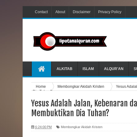
Contact
About
Disclaimer
Privacy Policy
ALKITAB
ISLAM
ALQUR'AN
S
Home
Membongkar Akidah Kristen
Yesus Adala
Dia Tuhan?
Yesus Adalah Jalan, Kebenaran d
Membuktikan Dia Tuhan?
6:24:00 PM
Membongkar Akidah Kristen