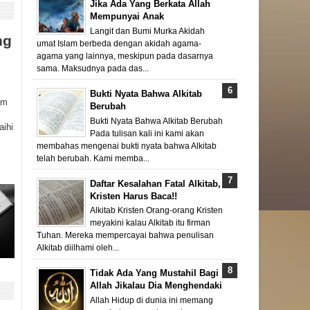
Jika Ada Yang Berkata Allah
Mempunyai Anak
Langit dan Bumi Murka Akidah
ng
umat Islam berbeda dengan akidah agama-
agama yang lainnya, meskipun pada dasarnya
sama. Maksudnya pada das...
Bukti Nyata Bahwa Alkitab
am
Berubah
Bukti Nyata Bahwa Alkitab Berubah
aihi
Pada tulisan kali ini kami akan
membahas mengenai bukti nyata bahwa Alkitab
telah berubah. Kami memba...
Daftar Kesalahan Fatal Alkitab,
Kristen Harus Baca!!
Alkitab Kristen Orang-orang Kristen
meyakini kalau Alkitab itu firman
Tuhan. Mereka mempercayai bahwa penulisan
Alkitab diilhami oleh...
Tidak Ada Yang Mustahil Bagi
Allah Jikalau Dia Menghendaki
Allah Hidup di dunia ini memang