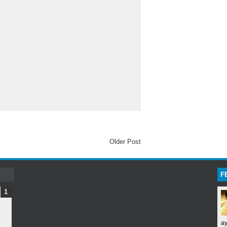
Older Post
F
ay