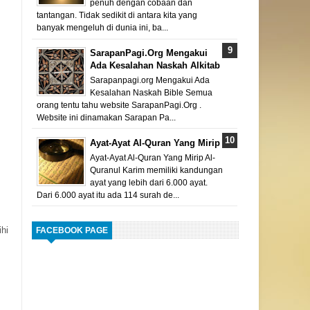
penuh dengan cobaan dan
tantangan. Tidak sedikit di antara kita yang
banyak mengeluh di dunia ini, ba...
SarapanPagi.Org Mengakui
Ada Kesalahan Naskah Alkitab
Sarapanpagi.org Mengakui Ada
Kesalahan Naskah Bible Semua
orang tentu tahu website SarapanPagi.Org .
Website ini dinamakan Sarapan Pa...
Ayat-Ayat Al-Quran Yang Mirip
Ayat-Ayat Al-Quran Yang Mirip Al-
Quranul Karim memiliki kandungan
ayat yang lebih dari 6.000 ayat.
Dari 6.000 ayat itu ada 114 surah de...
ihi
FACEBOOK PAGE