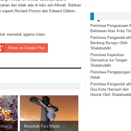
bahan dan tidak ada di teks asli Alkitab. Bahkan
iri seperti Richard Porson dan Edward Gibbon.
Peristiwa Penguasaan A
Bahlawan Atas Kota Tib
untuk memeluk agama Islam.
Peristiwa Pengambil-ali
Benteng Ba’rayn Oleh
Share on Google Plus
Shalahuddin
Peristiwa Kejatuhan
Damaskus ke Tangan
Shalahuddin
Peristiwa Pengepungan
Halab
Peristiwa Pengambil ali
Dua Kota Hamash dan
Humat Oleh Shalahuddi
erhadap
Benarkah Para Murid