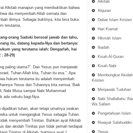
Alkitab
 ayat Alkitab manapun yang membuktikan bahwa
Alquran
 bahwa dia menyembah Allah semata dan
h dirinya. Sebagai buktinya, kita bisa buka
Debat Islam Kristen
um terutama,
Hari Kiamat
rang-orang Saduki bersoal jawab dan tahu,
Hikmah Islam
ang itu, datang kepada-Nya dan bertanya:
Ibadah
kum yang terutama ialah: Dengarlah, hai
 : 28-29)
Kisah Al-Quran
Kisah Nabi
ang paling utama?”. Dan Yesus pun menjawab
ael, Tuhan Allah kita, Tuhan itu esa.”. Apa
Membongkar Akidah
ahwa hukum terutama itu adalah menyembah
Kristen
uhannya Yesus dan Tuhannya kita semua. Baik
Menjawab Tuduhan
wud, Nabi Musa sampai Nabi Muhammad
k ada sekutu bagi-Nya.
Nabi Shallallahu 'Ala
Wa Sallam
n dijadikan tuhan, akan tetapi umatnya seakan
Pengetahuan Islam
reka untuk mengangkat Yesus sebagai Tuhan.
idak menyembah Trinitas. Bahkan ayat Alkitab
Riwayat Salahuddin
 dan akidah Trinitas pun tidak pernah terdapat
Yesus
ang Trinitas di Alkitab, buktinya ayat 1