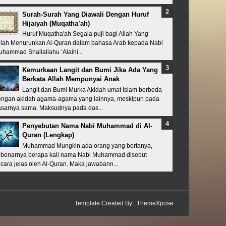
Surah-Surah Yang Diawali Dengan Huruf
Hijaiyah (Muqatha’ah)
Huruf Muqatha'ah Segala puji bagi Allah Yang
lah Menurunkan Al-Quran dalam bahasa Arab kepada Nabi
hammad Shallallahu ‘Alaihi...
Kemurkaan Langit dan Bumi Jika Ada Yang
Berkata Allah Mempunyai Anak
Langit dan Bumi Murka Akidah umat Islam berbeda
engan akidah agama-agama yang lainnya, meskipun pada
sarnya sama. Maksudnya pada das...
Penyebutan Nama Nabi Muhammad di Al-
Quran (Lengkap)
Muhammad Mungkin ada orang yang bertanya,
ebenarnya berapa kali nama Nabi Muhammad disebut
cara jelas oleh Al-Quran. Maka jawabann...
Template Created By :
ThemeXpose