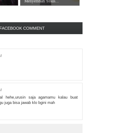
Menyembah Yesus...
FACEBOOK COMMENT
M
M
awal hehe,urusin saja agamamu kalau buat
 juga bisa jawab klo bgini mah