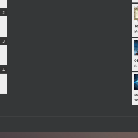
Te
Mu
i
d
da
s
se