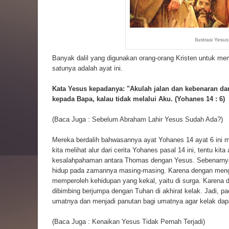
Ilustrasi Yesus
Banyak dalil yang digunakan orang-orang Kristen untuk me
satunya adalah ayat ini.
Kata Yesus kepadanya: "Akulah jalan dan kebenaran da
kepada Bapa, kalau tidak melalui Aku. (Yohanes 14 : 6)
(Baca Juga :
Sebelum Abraham Lahir Yesus Sudah Ada?
)
Mereka berdalih bahwasannya ayat Yohanes 14 ayat 6 ini
kita melihat alur dari cerita Yohanes pasal 14 ini, tentu ki
kesalahpahaman antara Thomas dengan Yesus. Sebenarnya p
hidup pada zamannya masing-masing. Karena dengan mengiku
memperoleh kehidupan yang kekal, yaitu di surga. Karena 
dibimbing berjumpa dengan Tuhan di akhirat kelak. Jadi,
umatnya dan menjadi panutan bagi umatnya agar kelak dapa
(Baca Juga :
Kenaikan Yesus Tidak Pernah Terjadi
)