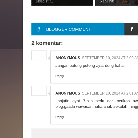
Jasad Fir...
Nabi Nu...
BLOGGER COMMENT
2 komentar:
ANONYMOUS
SEPTEMBER 10, 2024 AT 2:00 A
Jangan potong potong ayat dong haha
Reply
ANONYMOUS
SEPTEMBER 10, 2024 AT 2:01 A
Lanjutin ayat 7,bila perlu dari perikop 
blog,gaada wawasan haha,anak sekolah minggu
Reply