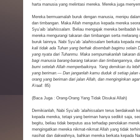
harta manusia yang melintasi mereka. Mereka juga menye
Mereka bermuamalah buruk dengan manusia, menipu dalam 
dan timbangan. Maka Allah mengutus kepada mereka seora
Syu’aib
‘alaihissalam
. Beliau mengajak mereka beribadah ke
mereka mengurangi takaran dan timbangan serta melarang
buruk lainnya. Nabi Syu’ab
‘alaihissalam
berkata kepada me
kali tidak ada Tuhan yang berhak disembah bagimu selain 
yang nyata dari Tuhanmu. Maka sempurnakanlah takaran d
bagi manusia barang-barang takaran dan timbangannya, da
bumi setelah Allah memperbaikinya. Yang demikian itu lebih
yang beriman.
—
Dan janganlah kamu duduk di setiap jalan
orang yang beriman dari jalan Allah, dan menginginkan agar
A’raaf: 85)
(Baca Juga :
Orang-Orang Yang Tidak Disukai Allah
)
Demikianlah, Nabi Syu’aib
‘alaihissalam
terus berdakwah k
kepada mereka, tetapi yang beriman hanya sedikit saja, s
begitu, beliau tidak berputus asa terhadap penolakan mer
mengingatkan mereka nikmat-nikmat Allah yang tidak terhi
nasihat dan dakwahnya, bahkan mereka berkata kepada Nab