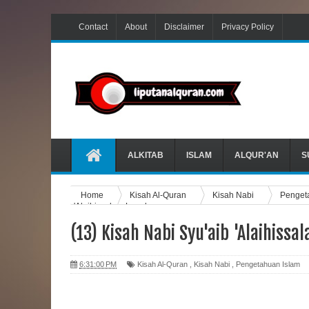
Contact
About
Disclaimer
Privacy Policy
ALKITAB
ISLAM
ALQUR'AN
S
Home
Kisah Al-Quran
Kisah Nabi
Penget
'Alaihissalam Lengkap
(13) Kisah Nabi Syu'aib 'Alaihiss
6:31:00 PM
Kisah Al-Quran
,
Kisah Nabi
,
Pengetahuan Islam