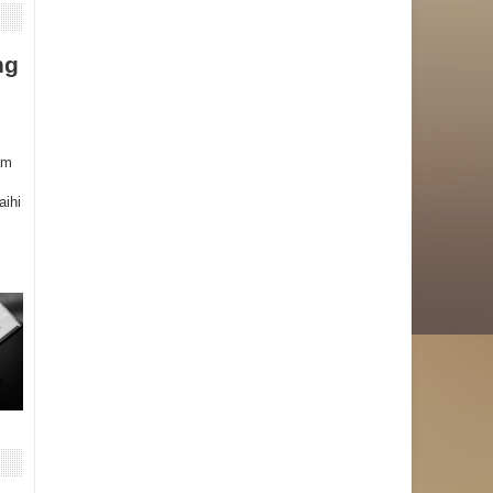
ng
am
aihi