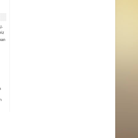
l-
riz
han
h
n