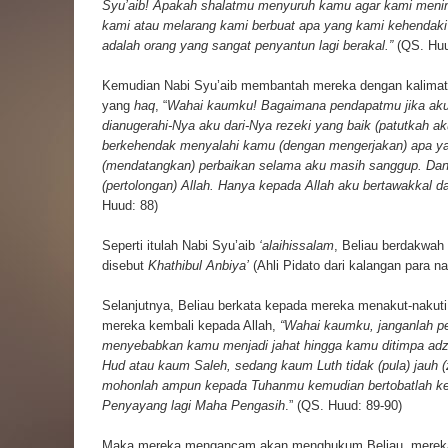
Syu’aib! Apakah shalatmu menyuruh kamu agar kami meni
kami atau melarang kami berbuat apa yang kami kehendak
adalah orang yang sangat penyantun lagi berakal.”
(QS. Huu
Kemudian Nabi Syu’aib membantah mereka dengan kalimat
yang
haq
, “
Wahai kaumku! Bagaimana pendapatmu jika aku
dianugerahi-Nya aku dari-Nya rezeki yang baik (patutkah a
berkehendak menyalahi kamu (dengan mengerjakan) apa yan
(mendatangkan) perbaikan selama aku masih sanggup. Dan 
(pertolongan) Allah. Hanya kepada Allah aku bertawakkal 
Huud: 88)
Seperti itulah Nabi Syu’aib
‘alaihissalam
, Beliau berdakwah
disebut
Khathibul Anbiya’
(Ahli Pidato dari kalangan para na
Selanjutnya, Beliau berkata kepada mereka menakut-nakut
mereka kembali kepada Allah,
“Wahai kaumku, janganlah p
menyebabkan kamu menjadi jahat hingga kamu ditimpa ad
Hud atau kaum Saleh, sedang kaum Luth tidak (pula) jauh 
mohonlah ampun kepada Tuhanmu kemudian bertobatlah 
Penyayang lagi Maha Pengasih
.” (QS. Huud: 89-90)
Maka mereka mengancam akan menghukum Beliau, mereka 