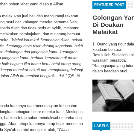
mbah pohon lebat yang disebut
Aikah
.
FEATURED POST
melakukan jual beli dan mengurangi takaran
Golongan Ya
ng rasul dari kalangan mereka bernama Nabi
Di Doakan
pada Allah dan tidak berbuat syirik, melarang
Malaikat
 melakukan pembajakan, dan melarang berbuat
reka, “
Wahai kaumku! Sembahlah Allah, sekali-
1. Orang yang tidur dal
Dia. Sesungguhnya telah datang kepadamu bukti
keadaan bersuci.
an timbangan dan janganlah kamu kurangkan
Rasulullah Shalallahu al
n janganlah kamu berbuat kerusakan di muka
wasallam bersabda,
 baik bagimu jika kamu betul-betul orang-orang
“Barangsiapa yang tidur
 dengan menakut-nakuti dan menghalang-halangi
dalam keadaan suci...
 jalan Allah itu menjadi bengkok…dst.”
(QS. Al
epada kaumnya dan menerangkan kebenaran
edangkan sebagian besar mereka kafir. Meskipun
eka, bahkan tetap sabar mendakwahi mereka dan
ngga. Akan tetapi kaumnya tetap tidak menerima
LABELS
i Syu’ab sambil mengolok-olok, “
Wahai