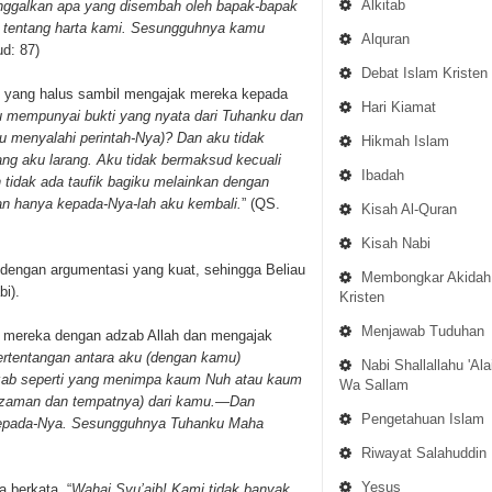
Alkitab
nggalkan apa yang disembah oleh bapak-bapak
i tentang harta kami. Sesungguhnya kamu
Alquran
d: 87)
Debat Islam Kristen
 yang halus sambil mengajak mereka kepada
Hari Kiamat
 mempunyai bukti yang nyata dari Tuhanku dan
ku menyalahi perintah-Nya)? Dan aku tidak
Hikmah Islam
g aku larang. Aku tidak bermaksud kecuali
Ibadah
tidak ada taufik bagiku melainkan dengan
dan hanya kepada-Nya-lah aku kembali.
” (QS.
Kisah Al-Quran
Kisah Nabi
 dengan argumentasi yang kuat, sehingga Beliau
Membongkar Akidah
bi).
Kristen
Menjawab Tuduhan
i mereka dengan adzab Allah dan mengajak
ertentangan antara aku (dengan kamu)
Nabi Shallallahu 'Ala
zab seperti yang menimpa kaum Nuh atau kaum
Wa Sallam
(zaman dan tempatnya) dari kamu.
—
Dan
Pengetahuan Islam
kepada-Nya. Sesungguhnya Tuhanku Maha
Riwayat Salahuddin
Yesus
berkata, “
Wahai Syu’aib! Kami tidak banyak