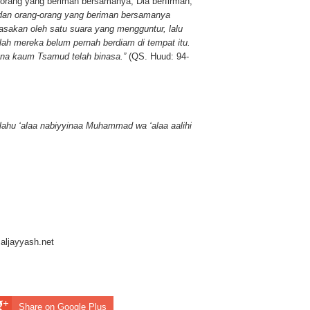
orang yang beriman bersamanya, Dia berfirman,
dan orang-orang yang beriman bersamanya
asakan oleh satu suara yang mengguntur, lalu
lah mereka belum pernah berdiam di tempat itu.
ana kaum Tsamud telah binasa.”
(QS. Huud: 94-
llahu ‘alaa nabiyyinaa Muhammad wa ‘alaa aalihi
aljayyash.net
Share on Google Plus