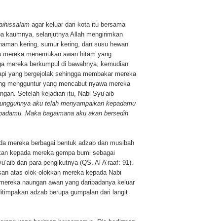
laihissalam
agar keluar dari kota itu bersama
a kaumnya, selanjutnya Allah mengirimkan
aman kering, sumur kering, dan susu hewan
alu mereka menemukan awan hitam yang
gga mereka berkumpul di bawahnya, kemudian
api yang bergejolak sehingga membakar mereka
ang mengguntur yang mencabut nyawa mereka
gan. Setelah kejadian itu, Nabi
Syu’aib
ungguhnya aku telah menyampaikan kepadamu
epadamu. Maka bagaimana aku akan bersedih
a mereka berbagai bentuk adzab dan musibah
pakan kepada mereka gempa bumi sebagai
ib dan para pengikutnya (QS. Al A’raaf: 91).
san atas olok-olokkan mereka kepada Nabi
mereka naungan awan yang daripadanya keluar
itimpakan adzab berupa gumpalan dari langit