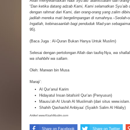
Allah menyelamatkan Nabi Syu’aib
‘alaihissalam
dan orang-
“
Dan ketika datang adzab Kami, Kami selamatkan Syu’aib 
dengan rahmat dari Kami, dan orang-orang yang zalim dibin
jadilah mereka mati bergelimpangan di rumahnya.–Seolah-o
Ingatlah, kebinasaanlah bagi penduduk Mad-yan sebagaim
95).
(Baca Juga :
Al-Quran Bukan Hanya Untuk Muslim
)
Selesai dengan pertolongan Allah dan taufiq-Nya,
wa shalla
wa shahbihi wa sallam
.
Oleh: Marwan bin Musa
Maraji’:
Al Qur’anul Karim
Hidayatul Insan bitafsiril Qur’an (Penyusun)
Mausu’ah Al Usrah Al Muslimah (dari situs www.islam.
Shahih Qashashil Anbiyaa’ (Syaikh Salim Al Hilaliy)
Artikel
www.KisahMuslim.com
Share on Facebook
Share on Twitter