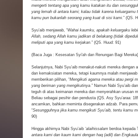
mengerti tentang apa yang kamu katakan itu dan sesunggu
yang lemah di antara kami; kalau tidak karena keluargamu
kamu pun bukanlah seorang yang kuat
di sisi kami.
” (QS. H
Syu’aib menjawab, “
Wahai kaumku, apakah keluargaku lebi
Allah, sedang Allah kamu jadikan di belakang (tidak dipe
meliputi apa yang kamu kerjakan.
” (QS. Huud: 91)
(Baca Juga :
Kesesatan Syi'ah dan Renungan Bagi Mereka
Selanjutnya, Nabi Syu’aib menakut-nakuti mereka dengan ad
dan kemaksiatan mereka, tetapi kaumnya malah menjawab
memberikan pilihan, “
Mengikuti agama mereka atau pergi m
yang beriman yang mengikutinya
.” Namun Nabi Syu’aib da
teguh di atas keimanan mereka dan menyerahkan urusan 
Beliau sebagai pesihir dan pendusta (QS. Asy Syu’araa: 1
ancamkan, bahkan meminta disegerakan adzab. Para pemuk
“
Sesungguhnya jika kamu mengikuti Syu’aib, tentu kamu me
90)
Hingga akhirnya Nabi Syu’aib
‘alaihissalam
berdoa kepada 
antara kami dan kaum kami dengan haq (adil) dan Engkaula