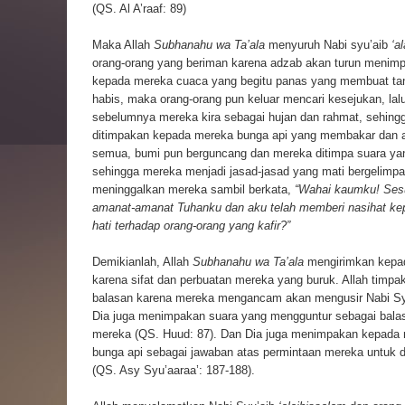
(QS. Al A’raaf: 89)
Maka Allah
Subhanahu wa Ta’ala
menyuruh Nabi syu’aib
‘a
orang-orang yang beriman karena adzab akan turun menimp
kepada mereka cuaca yang begitu panas yang membuat tan
habis, maka orang-orang pun keluar mencari kesejukan, l
sebelumnya mereka kira sebagai hujan dan rahmat, sehin
ditimpakan kepada mereka bunga api yang membakar dan 
semua, bumi pun berguncang dan mereka ditimpa suara y
sehingga mereka menjadi jasad-jasad yang mati bergelimpan
meninggalkan mereka sambil berkata,
“Wahai kaumku! Ses
amanat-amanat Tuhanku dan aku telah memberi nasihat k
hati terhadap orang-orang yang kafir?”
Demikianlah, Allah
Subhanahu wa Ta’ala
mengirimkan kepad
karena sifat dan perbuatan mereka yang buruk. Allah tim
balasan karena mereka mengancam akan mengusir Nabi Syu’a
Dia juga menimpakan suara yang mengguntur sebagai bala
mereka (QS. Huud: 87). Dan Dia juga menimpakan kepada 
bunga api sebagai jawaban atas permintaan mereka untuk d
(QS. Asy Syu’aaraa’: 187-188).