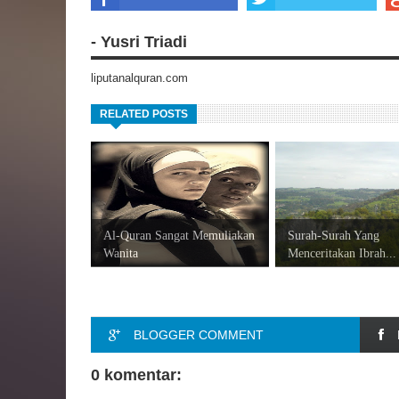
- Yusri Triadi
liputanalquran.com
RELATED POSTS
Al-Quran Sangat Memuliakan
Surah-Surah Yang
Wanita
Menceritakan Ibrah...
BLOGGER COMMENT
0 komentar: