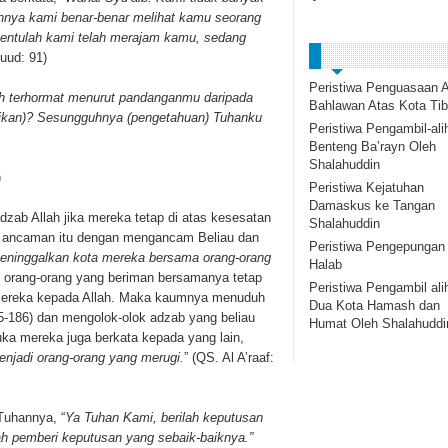
hnya kami benar-benar melihat kamu seorang
 tentulah kami telah merajam kamu, sedang
uud: 91)
Peristiwa Penguasaan A
h terhormat menurut pandanganmu daripada
Bahlawan Atas Kota Tib
dulikan)? Sesungguhnya (pengetahuan) Tuhanku
Peristiwa Pengambil-ali
Benteng Ba’rayn Oleh
Shalahuddin
)
Peristiwa Kejatuhan
Damaskus ke Tangan
zab Allah jika mereka tetap di atas kesesatan
Shalahuddin
 ancaman itu dengan mengancam Beliau dan
Peristiwa Pengepungan
eninggalkan kota mereka bersama orang-orang
Halab
n orang-orang yang beriman bersamanya tetap
Peristiwa Pengambil ali
mereka kepada Allah. Maka kaumnya menuduh
Dua Kota Hamash dan
85-186) dan mengolok-olok adzab yang beliau
Humat Oleh Shalahuddi
a mereka juga berkata kepada yang lain,
njadi orang-orang yang merugi.
” (QS. Al A’raaf:
Tuhannya, “
Ya Tuhan Kami, berilah keputusan
h pemberi keputusan yang sebaik-baiknya.”