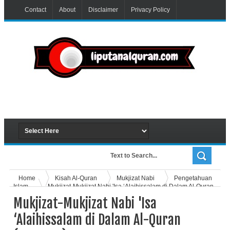
Contact
About
Disclaimer
Privacy Policy
Home
Kisah Al-Quran
Mukjizat Nabi
Pengetahuan
Islam
Mukjizat-Mukjizat Nabi 'Isa ‘Alaihissalam di Dalam Al-Quran
(LENGKAP)
Mukjizat-Mukjizat Nabi 'Isa
‘Alaihissalam di Dalam Al-Quran