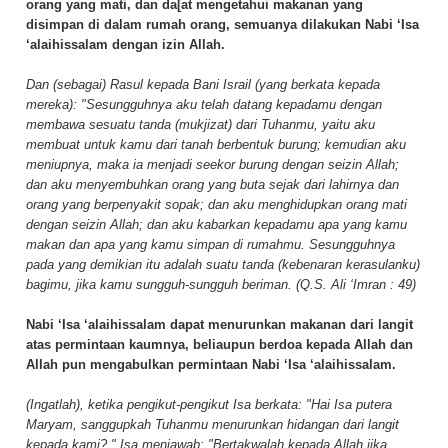
orang yang mati, dan da[at mengetahui makanan yang
disimpan di dalam rumah orang, semuanya dilakukan Nabi ‘Isa
‘alaihissalam dengan izin Allah.
Dan (sebagai) Rasul kepada Bani Israil (yang berkata kepada
mereka): "Sesungguhnya aku telah datang kepadamu dengan
membawa sesuatu tanda (mukjizat) dari Tuhanmu, yaitu aku
membuat untuk kamu dari tanah berbentuk burung; kemudian aku
meniupnya, maka ia menjadi seekor burung dengan seizin Allah;
dan aku menyembuhkan orang yang buta sejak dari lahirnya dan
orang yang berpenyakit sopak; dan aku menghidupkan orang mati
dengan seizin Allah; dan aku kabarkan kepadamu apa yang kamu
makan dan apa yang kamu simpan di rumahmu. Sesungguhnya
pada yang demikian itu adalah suatu tanda (kebenaran kerasulanku)
bagimu, jika kamu sungguh-sungguh beriman. (Q.S. Ali ‘Imran : 49)
Nabi ‘Isa ‘alaihissalam dapat menurunkan makanan dari langit
atas permintaan kaumnya, beliaupun berdoa kepada Allah dan
Allah pun mengabulkan permintaan Nabi ‘Isa ‘alaihissalam.
(Ingatlah), ketika pengikut-pengikut Isa berkata: "Hai Isa putera
Maryam, sanggupkah Tuhanmu menurunkan hidangan dari langit
kepada kami?." Isa menjawab: "Bertakwalah kepada Allah jika