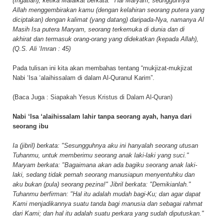
(Ingatlah), ketika Malaikat berkata: "Hai Maryam, seungguhnya
Allah menggembirakan kamu (dengan kelahiran seorang putera yang
diciptakan) dengan kalimat (yang datang) daripada-Nya, namanya Al
Masih Isa putera Maryam, seorang terkemuka di dunia dan di
akhirat dan termasuk orang-orang yang didekatkan (kepada Allah),
(Q.S. Ali ‘Imran : 45)
Pada tulisan ini kita akan membahas tentang “mukjizat-mukjizat
Nabi ‘Isa ‘alaihissalam di dalam Al-Quranul Karim”.
(Baca Juga :
Siapakah Yesus Kristus di Dalam Al-Quran
)
Nabi ‘Isa ‘alaihissalam lahir tanpa seorang ayah, hanya dari
seorang ibu
Ia (jibril) berkata: "Sesungguhnya aku ini hanyalah seorang utusan
Tuhanmu, untuk memberimu seorang anak laki-laki yang suci."
Maryam berkata: "Bagaimana akan ada bagiku seorang anak laki-
laki, sedang tidak pernah seorang manusiapun menyentuhku dan
aku bukan (pula) seorang pezina!" Jibril berkata: "Demikianlah."
Tuhanmu berfirman: "Hal itu adalah mudah bagi-Ku; dan agar dapat
Kami menjadikannya suatu tanda bagi manusia dan sebagai rahmat
dari Kami; dan hal itu adalah suatu perkara yang sudah diputuskan."