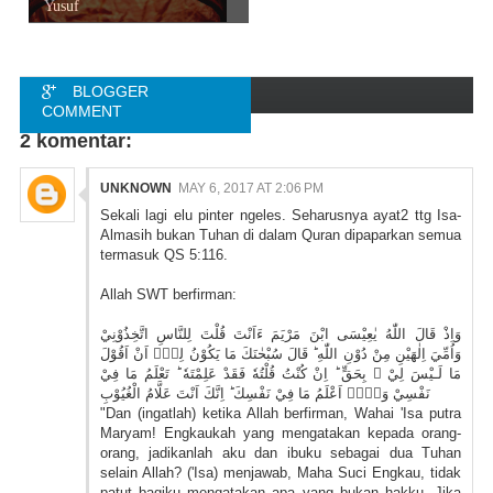
Yusuf
BLOGGER
COMMENT
2 komentar:
FACEBOOK
COMMENT
UNKNOWN
MAY 6, 2017 AT 2:06 PM
Sekali lagi elu pinter ngeles. Seharusnya ayat2 ttg Isa-
Almasih bukan Tuhan di dalam Quran dipaparkan semua
termasuk QS 5:116.
Allah SWT berfirman:
وَاِذْ قَالَ اللّٰهُ يٰعِيْسَى ابْنَ مَرْيَمَ ءَاَنْتَ قُلْتَ لِلنَّاسِ اتَّخِذُوْنِيْ
وَاُمِّيَ اِلٰهَيْنِ مِنْ دُوْنِ اللّٰهِ ؕ قَالَ سُبْحٰنَكَ مَا يَكُوْنُ لِيْۤ اَنْ اَقُوْلَ
مَا لَـيْسَ لِيْ ۙ بِحَقٍّ ؕ اِنْ كُنْتُ قُلْتُهٗ فَقَدْ عَلِمْتَهٗ ؕ تَعْلَمُ مَا فِيْ
نَفْسِيْ وَلَاۤ اَعْلَمُ مَا فِيْ نَفْسِكَ ؕ اِنَّكَ اَنْتَ عَلَّامُ الْغُيُوْبِ
"Dan (ingatlah) ketika Allah berfirman, Wahai 'Isa putra
Maryam! Engkaukah yang mengatakan kepada orang-
orang, jadikanlah aku dan ibuku sebagai dua Tuhan
selain Allah? ('Isa) menjawab, Maha Suci Engkau, tidak
patut bagiku mengatakan apa yang bukan hakku. Jika