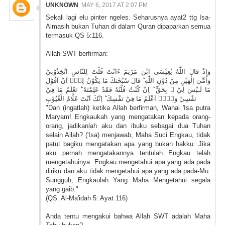
UNKNOWN
MAY 6, 2017 AT 2:07 PM
Sekali lagi elu pinter ngeles. Seharusnya ayat2 ttg Isa-
Almasih bukan Tuhan di dalam Quran dipaparkan semua
termasuk QS 5:116.
Allah SWT berfirman:
وَاِذْ قَالَ اللّٰهُ يٰعِيْسَى ابْنَ مَرْيَمَ ءَاَنْتَ قُلْتَ لِلنَّاسِ اتَّخِذُوْنِيْ
وَاُمِّيَ اِلٰهَيْنِ مِنْ دُوْنِ اللّٰهِ ؕ قَالَ سُبْحٰنَكَ مَا يَكُوْنُ لِيْۤ اَنْ اَقُوْلَ
مَا لَـيْسَ لِيْ ۙ بِحَقٍّ ؕ اِنْ كُنْتُ قُلْتُهٗ فَقَدْ عَلِمْتَهٗ ؕ تَعْلَمُ مَا فِيْ
نَفْسِيْ وَلَاۤ اَعْلَمُ مَا فِيْ نَفْسِكَ ؕ اِنَّكَ اَنْتَ عَلَّامُ الْغُيُوْبِ
"Dan (ingatlah) ketika Allah berfirman, Wahai 'Isa putra
Maryam! Engkaukah yang mengatakan kepada orang-
orang, jadikanlah aku dan ibuku sebagai dua Tuhan
selain Allah? ('Isa) menjawab, Maha Suci Engkau, tidak
patut bagiku mengatakan apa yang bukan hakku. Jika
aku pernah mengatakannya tentulah Engkau telah
mengetahuinya. Engkau mengetahui apa yang ada pada
diriku dan aku tidak mengetahui apa yang ada pada-Mu.
Sungguh, Engkaulah Yang Maha Mengetahui segala
yang gaib."
(QS. Al-Ma'idah 5: Ayat 116)
Anda tentu mengakui bahwa Allah SWT adalah Maha