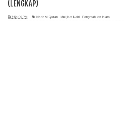
(LENGKAP)
7:54:00 PM
Kisah Al-Quran
,
Mukjizat Nabi
,
Pengetahuan Islam