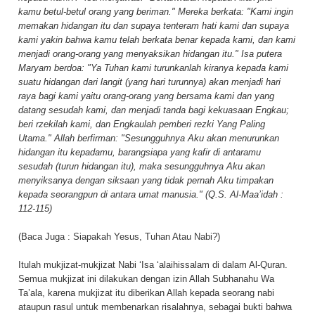
kamu betul-betul orang yang beriman." Mereka berkata: "Kami ingin
memakan hidangan itu dan supaya tenteram hati kami dan supaya
kami yakin bahwa kamu telah berkata benar kepada kami, dan kami
menjadi orang-orang yang menyaksikan hidangan itu." Isa putera
Maryam berdoa: "Ya Tuhan kami turunkanlah kiranya kepada kami
suatu hidangan dari langit (yang hari turunnya) akan menjadi hari
raya bagi kami yaitu orang-orang yang bersama kami dan yang
datang sesudah kami, dan menjadi tanda bagi kekuasaan Engkau;
beri rzekilah kami, dan Engkaulah pemberi rezki Yang Paling
Utama." Allah berfirman: "Sesungguhnya Aku akan menurunkan
hidangan itu kepadamu, barangsiapa yang kafir di antaramu
sesudah (turun hidangan itu), maka sesungguhnya Aku akan
menyiksanya dengan siksaan yang tidak pernah Aku timpakan
kepada seorangpun di antara umat manusia." (Q.S. Al-Maa’idah :
112-115)
(Baca Juga :
Siapakah Yesus, Tuhan Atau Nabi?
)
Itulah mukjizat-mukjizat Nabi ‘Isa ‘alaihissalam di dalam Al-Quran.
Semua mukjizat ini dilakukan dengan izin Allah Subhanahu Wa
Ta’ala, karena mukjizat itu diberikan Allah kepada seorang nabi
ataupun rasul untuk membenarkan risalahnya, sebagai bukti bahwa