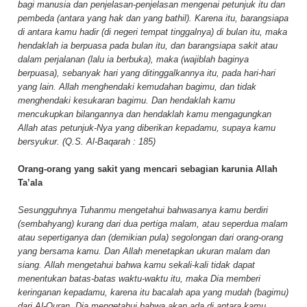
bagi manusia dan penjelasan-penjelasan mengenai petunjuk itu dan
pembeda (antara yang hak dan yang bathil). Karena itu, barangsiapa
di antara kamu hadir (di negeri tempat tinggalnya) di bulan itu, maka
hendaklah ia berpuasa pada bulan itu, dan barangsiapa sakit atau
dalam perjalanan (lalu ia berbuka), maka (wajiblah baginya
berpuasa), sebanyak hari yang ditinggalkannya itu, pada hari-hari
yang lain. Allah menghendaki kemudahan bagimu, dan tidak
menghendaki kesukaran bagimu. Dan hendaklah kamu
mencukupkan bilangannya dan hendaklah kamu mengagungkan
Allah atas petunjuk-Nya yang diberikan kepadamu, supaya kamu
bersyukur. (Q.S. Al-Baqarah : 185)
Orang-orang yang sakit yang mencari sebagian karunia Allah
Ta’ala
Sesungguhnya Tuhanmu mengetahui bahwasanya kamu berdiri
(sembahyang) kurang dari dua pertiga malam, atau seperdua malam
atau sepertiganya dan (demikian pula) segolongan dari orang-orang
yang bersama kamu. Dan Allah menetapkan ukuran malam dan
siang. Allah mengetahui bahwa kamu sekali-kali tidak dapat
menentukan batas-batas waktu-waktu itu, maka Dia memberi
keringanan kepadamu, karena itu bacalah apa yang mudah (bagimu)
dari Al-Quran. Dia mengetahui bahwa akan ada di antara kamu