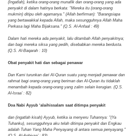
(Ingatlah), ketika orang-orang munafik dan orang-orang yang ada
penyakit di dalam hatinya berkata: "Mereka itu (orang-orang
mukmin) ditipu oleh agamanya." (Allah berfirman): "Barangsiapa
yang bertawakkal kepada Allah, maka sesungguhnya Allah Maha
Perkasa lagi Maha Bijaksana." (Q.S. Al-Anfaal : 49)
Dalam hati mereka ada penyakit, lalu ditambah Allah penyakitnya;
dan bagi mereka siksa yang pedih, disebabkan mereka berdusta.
(Q.S. Al-Baqarah : 10)
Obat penyakit hati dan sebagai penawar
Dan Kami turunkan dari Al-Quran suatu yang menjadi penawar dan
rahmat bagi orang-orang yang beriman dan Al-Quran itu tidaklah
menambah kepada orang-orang yang zalim selain kerugian. (Q.S.
Al-Israa’ : 82)
Doa Nabi Ayyub ‘alaihissalam saat ditimpa penyakit
dan (ingatlah kisah) Ayyub, ketika ia menyeru Tuhannya: "(Ya
Tuhanku), sesungguhnya aku telah ditimpa penyakit dan Engkau
adalah Tuhan Yang Maha Penyayang di antara semua penyayang."
(Q.S. Al-Anbiyaa’ : 83)