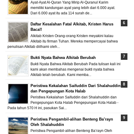
Ayat-Ayat Al-Quran Yang Mirip Al-Quranul Karim
memiliki kandungan ayat yang lebih dari 6.000 ayat.
Dari 6.000 ayat itu ada 114 surah de...
Daftar Kesalahan Fatal Alkitab, Kristen Harus
Baca!!
Alkitab Kristen Orang-orang Kristen meyakini kalau
Alkitab itu firman Tuhan. Mereka mempercayai bahwa
penulisan Alkitab diilhami oleh...
Bukti Nyata Bahwa Alkitab Berubah
Bukti Nyata Bahwa Alkitab Berubah Pada tulisan kali ini
kami akan membahas mengenai bukti nyata bahwa
Alkitab telah berubah. Kami memba...
Peristiwa Kekalahan Saifuddin Dari Shalahuddin
dan Pengepungan Kota Halab
Peristiwa Kekalahan Saifuddin dari Shalahuddin dan
Pengepungan Kota Halab Pengepungan Kota Halab -
Pada tahun 570 H ini, pasukan Sai...
Peristiwa Pengambil-alihan Benteng Ba’rayn
Oleh Shalahuddin
Peristiwa Pengambil-alihan Benteng Ba’rayn Oleh