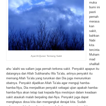
muka
bumi ini
pasti
pernah
merasa
kan
sakit,
bahkan
Nabi
kita
tercinta
Muham
Ayat Al-Quran Tentang Sakit
mad
shalllall
ahu ‘alaihi wa sallam juga pernah terkena sakit. Penyakit apapun itu
datangnya dari Allah Subhanahu Wa Ta’ala, artinya penyakit itu
memang Allah Ta’ala yang turunkan dan Dia juga menurunkan
obatnya. Penyakit dijadikan Allah Ta’ala agar menguji hamba-
hamba-Nya, Dia menjadikan penyakit sebagai ujian apakah hamba-
hamba-Nya akan tetap taat kepada-Nya meskipun dalam keadaan
sakit ataukah malah berpaling dari-Nya. Penyakit juga dapat
menghapus dosa kita dan mengangkat derajat kita. Sudah