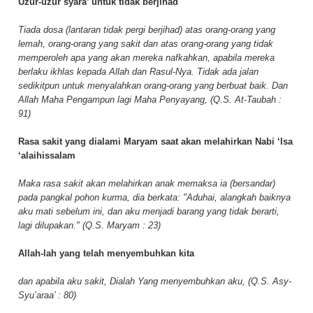
Uzur-uzur syara’ untuk tidak berjihad
Tiada dosa (lantaran tidak pergi berjihad) atas orang-orang yang
lemah, orang-orang yang sakit dan atas orang-orang yang tidak
memperoleh apa yang akan mereka nafkahkan, apabila mereka
berlaku ikhlas kepada Allah dan Rasul-Nya. Tidak ada jalan
sedikitpun untuk menyalahkan orang-orang yang berbuat baik. Dan
Allah Maha Pengampun lagi Maha Penyayang, (Q.S. At-Taubah :
91)
Rasa sakit yang dialami Maryam saat akan melahirkan Nabi ‘Isa
‘alaihissalam
Maka rasa sakit akan melahirkan anak memaksa ia (bersandar)
pada pangkal pohon kurma, dia berkata: "Aduhai, alangkah baiknya
aku mati sebelum ini, dan aku menjadi barang yang tidak berarti,
lagi dilupakan." (Q.S. Maryam : 23)
Allah-lah yang telah menyembuhkan kita
dan apabila aku sakit, Dialah Yang menyembuhkan aku, (Q.S. Asy-
Syu’araa’ : 80)