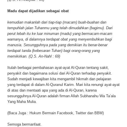
Madu dapat dijadikan sebagai obat
kemudian makanlah dari tiap-tiap (macam) buah-buahan dan
tempuhlah jalan Tuhanmu yang telah dimudahkan (bagimu). Dari
perut lebah itu ke luar minuman (madu) yang bermacam-macam
warnanya, di dalamnya terdapat obat yang menyembuhkan bagi
manusia. Sesungguhnya pada yang demikian itu benar-benar
terdapat tanda (kebesaran Tuhan) bagi orang-orang yang
memikirkan. (Q.S. An-Nahl : 69)
Itulah berbagai pembahasan ayat-ayat Al-Quran tentang sakit,
penyakit dan bagaimana solusi dari Al-Quran terhadap penyakit.
Sudah menjadi kewajiban kita mengambil hikmah dan pelajaran
yang terdapat di dalam Al-Quranul Karim. Mari kita renungi ayat-ayat
di atas dan mentaati apa yang ada di Al-Quran, karena
sesungguhnya Al-Quran adalah firman Allah Subhanahu Wa Ta’ala
Yang Maha Mulia.
(Baca Juga :
Hukum Bermain Facebook, Twitter dan BBM
)
Semoga bermanfaat.