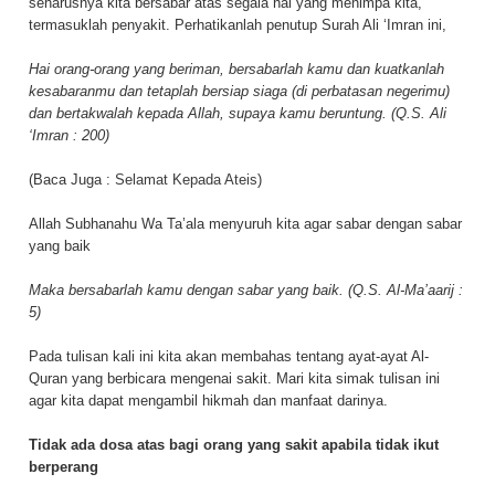
seharusnya kita bersabar atas segala hal yang menimpa kita,
termasuklah penyakit. Perhatikanlah penutup Surah Ali ‘Imran ini,
Hai orang-orang yang beriman, bersabarlah kamu dan kuatkanlah
kesabaranmu dan tetaplah bersiap siaga (di perbatasan negerimu)
dan bertakwalah kepada Allah, supaya kamu beruntung. (Q.S. Ali
‘Imran : 200)
(Baca Juga :
Selamat Kepada Ateis
)
Allah Subhanahu Wa Ta’ala menyuruh kita agar sabar dengan sabar
yang baik
Maka bersabarlah kamu dengan sabar yang baik. (Q.S. Al-Ma’aarij :
5)
Pada tulisan kali ini kita akan membahas tentang ayat-ayat Al-
Quran yang berbicara mengenai sakit. Mari kita simak tulisan ini
agar kita dapat mengambil hikmah dan manfaat darinya.
Tidak ada dosa atas bagi orang yang sakit apabila tidak ikut
berperang