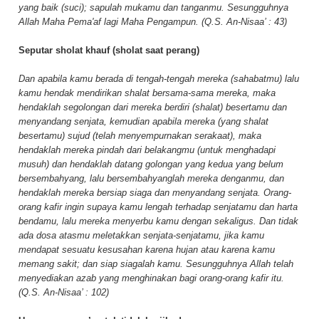
yang baik (suci); sapulah mukamu dan tanganmu. Sesungguhnya
Allah Maha Pema'af lagi Maha Pengampun. (Q.S. An-Nisaa’ : 43)
Seputar sholat khauf (sholat saat perang)
Dan apabila kamu berada di tengah-tengah mereka (sahabatmu) lalu
kamu hendak mendirikan shalat bersama-sama mereka, maka
hendaklah segolongan dari mereka berdiri (shalat) besertamu dan
menyandang senjata, kemudian apabila mereka (yang shalat
besertamu) sujud (telah menyempurnakan serakaat), maka
hendaklah mereka pindah dari belakangmu (untuk menghadapi
musuh) dan hendaklah datang golongan yang kedua yang belum
bersembahyang, lalu bersembahyanglah mereka denganmu, dan
hendaklah mereka bersiap siaga dan menyandang senjata. Orang-
orang kafir ingin supaya kamu lengah terhadap senjatamu dan harta
bendamu, lalu mereka menyerbu kamu dengan sekaligus. Dan tidak
ada dosa atasmu meletakkan senjata-senjatamu, jika kamu
mendapat sesuatu kesusahan karena hujan atau karena kamu
memang sakit; dan siap siagalah kamu. Sesungguhnya Allah telah
menyediakan azab yang menghinakan bagi orang-orang kafir itu.
(Q.S. An-Nisaa’ : 102)