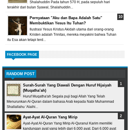
Shalahuddin Pada tahun 570 H, pada sepuluh hari
terakhir dari bulan Syawal, Shalahuddin...
Pernyataan "Aku dan Bapa Adalah Satu"
Membuktikan Yesus Itu Tuhan?
Ilustrasi Yesus Kristus Akidah utama dari orang-orang
Kristen adalah Trinitas, mereka meyakini bahwa Tuhan
itu Esa akan tetapi terd...
FACEBOOK PAGE
RANDOM POST
Surah-Surah Yang Diawali Dengan Huruf Hijaiyah
(Muqatha’ah)
Huruf Muqatha'ah Segala puji bagi Allah Yang Telah
Menurunkan Al-Quran dalam bahasa Arab kepada Nabi Muhammad
Shallallahu ‘Alaihi...
Ayat-Ayat Al-Quran Yang Mirip
Ayat-Ayat Al-Quran Yang Mirip Al-Quranul Karim memiliki
kandungan ayat yang lebih dari 6.000 ayat. Dari 6.000 ayat