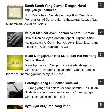
Surah-Surah Yang Diawali Dengan Huruf
Hijaiyah (Muqatha’ah)
Huruf Muqatha'ah Segala puji bagi Allah Yang Telah
Menurunkan Al-Quran dalam bahasa Arab kepada Nabi
Muhammad Shallallahu ‘Alaihi...
Belajar Menjadi Ayah Idaman Seperti Luqman
Belajar Menjadi Ayah Idaman Seperti Luqman Kalau
kita membaca Al-Quran, banyak sekali kisah-kisah yang
diceritakan Allah Subhanahu Wa...
Islam Mengajarkan Kita Mulai dari Hal-Hal Yang
Sangat Kecil
Islam Agama Yang Sempurna Islam adalah agama
yang sangat sempurna, setiap orang yang beragama
Islam patut berbangga dan bersyukur. Kare...
Golongan Yang Di Doakan Malaikat
1. Orang yang tidur dalam keadaan bersuci. Rasulullah
Shalallahu alaihi wasallam bersabda, “Barangsiapa
yang tidur dalam keadaan suci...
Ayat-Ayat Al-Quran Yang Mirip