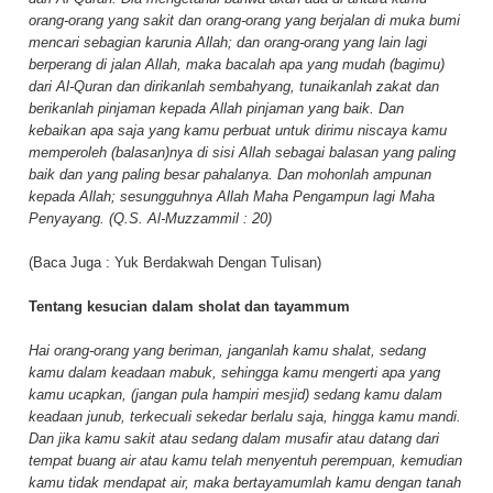
orang-orang yang sakit dan orang-orang yang berjalan di muka bumi
mencari sebagian karunia Allah; dan orang-orang yang lain lagi
berperang di jalan Allah, maka bacalah apa yang mudah (bagimu)
dari Al-Quran dan dirikanlah sembahyang, tunaikanlah zakat dan
berikanlah pinjaman kepada Allah pinjaman yang baik. Dan
kebaikan apa saja yang kamu perbuat untuk dirimu niscaya kamu
memperoleh (balasan)nya di sisi Allah sebagai balasan yang paling
baik dan yang paling besar pahalanya. Dan mohonlah ampunan
kepada Allah; sesungguhnya Allah Maha Pengampun lagi Maha
Penyayang. (Q.S. Al-Muzzammil : 20)
(Baca Juga :
Yuk Berdakwah Dengan Tulisan
)
Tentang kesucian dalam sholat dan tayammum
Hai orang-orang yang beriman, janganlah kamu shalat, sedang
kamu dalam keadaan mabuk, sehingga kamu mengerti apa yang
kamu ucapkan, (jangan pula hampiri mesjid) sedang kamu dalam
keadaan junub, terkecuali sekedar berlalu saja, hingga kamu mandi.
Dan jika kamu sakit atau sedang dalam musafir atau datang dari
tempat buang air atau kamu telah menyentuh perempuan, kemudian
kamu tidak mendapat air, maka bertayamumlah kamu dengan tanah