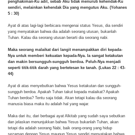
penghakiman-Ku adil, sebab Aku tidak menuruti kehendak-Ku
sendiri, melainkan kehendak Dia yang mengutus Aku. (Yohanes
5 : 30)
Ayat di atas lagi-lagi berbicara mengenai status Yesus, dia sendiri
yang menyatakan bahwa dia adalah seorang utusan, bukanlah
Tuhan. Kalau dia seorang utusan berarti dia seorang nabi.
Maka seorang malaikat dari langit menampakkan diri kepada-
Nya untuk memberi kekuatan kepada-Nya. Ia sangat ketakutan
dan makin bersungguh-sungguh berdoa. Peluh-Nya menjadi
seperti titik-titik darah yang bertetesan ke tanah. (Lukas 22 : 43-
44)
Ayat di atas menyebutkan bahwa Yesus ketakutan dan sungguh-
sungguh berdoa. Apakah Tuhan takut kepada malaikat? Apakah
Tuhan berdoa? Tentu saja tidak. Akan tetapi kalau dia seorang
manusia biasa maka itu adalah hal yang wajar.
Maka dari itu, dari berbagai ayat Alkitab yang sudah saya sebutkan
dan jelaskan menunjukkan bahwa Yesus bukanlah Tuhan, akan
tetapi dia adalah seorang Nabi, baik orang-orang yang hidup
sezaman dengan Yesus maupun Yesus sendiri menyatakan bahwa