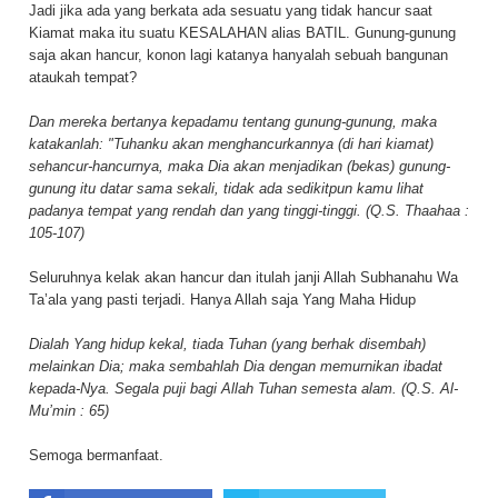
Jadi jika ada yang berkata ada sesuatu yang tidak hancur saat
Kiamat maka itu suatu KESALAHAN alias BATIL. Gunung-gunung
saja akan hancur, konon lagi katanya hanyalah sebuah bangunan
ataukah tempat?
Dan mereka bertanya kepadamu tentang gunung-gunung, maka
katakanlah: "Tuhanku akan menghancurkannya (di hari kiamat)
sehancur-hancurnya, maka Dia akan menjadikan (bekas) gunung-
gunung itu datar sama sekali, tidak ada sedikitpun kamu lihat
padanya tempat yang rendah dan yang tinggi-tinggi. (Q.S. Thaahaa :
105-107)
Seluruhnya kelak akan hancur dan itulah janji Allah Subhanahu Wa
Ta’ala yang pasti terjadi. Hanya Allah saja Yang Maha Hidup
Dialah Yang hidup kekal, tiada Tuhan (yang berhak disembah)
melainkan Dia; maka sembahlah Dia dengan memurnikan ibadat
kepada-Nya. Segala puji bagi Allah Tuhan semesta alam. (Q.S. Al-
Mu’min : 65)
Semoga bermanfaat.