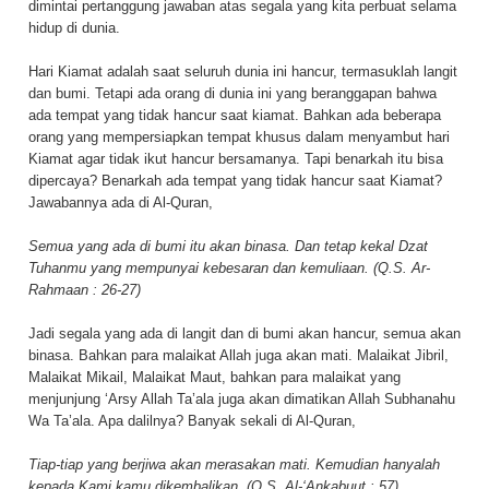
dimintai pertanggung jawaban atas segala yang kita perbuat selama
hidup di dunia.
Hari Kiamat adalah saat seluruh dunia ini hancur, termasuklah langit
dan bumi. Tetapi ada orang di dunia ini yang beranggapan bahwa
ada tempat yang tidak hancur saat kiamat. Bahkan ada beberapa
orang yang mempersiapkan tempat khusus dalam menyambut hari
Kiamat agar tidak ikut hancur bersamanya. Tapi benarkah itu bisa
dipercaya? Benarkah ada tempat yang tidak hancur saat Kiamat?
Jawabannya ada di Al-Quran,
Semua yang ada di bumi itu akan binasa. Dan tetap kekal Dzat
Tuhanmu yang mempunyai kebesaran dan kemuliaan. (Q.S. Ar-
Rahmaan : 26-27)
Jadi segala yang ada di langit dan di bumi akan hancur, semua akan
binasa. Bahkan para malaikat Allah juga akan mati. Malaikat Jibril,
Malaikat Mikail, Malaikat Maut, bahkan para malaikat yang
menjunjung ‘Arsy Allah Ta’ala juga akan dimatikan Allah Subhanahu
Wa Ta’ala. Apa dalilnya? Banyak sekali di Al-Quran,
Tiap-tiap yang berjiwa akan merasakan mati. Kemudian hanyalah
kepada Kami kamu dikembalikan. (Q.S. Al-‘Ankabuut : 57)