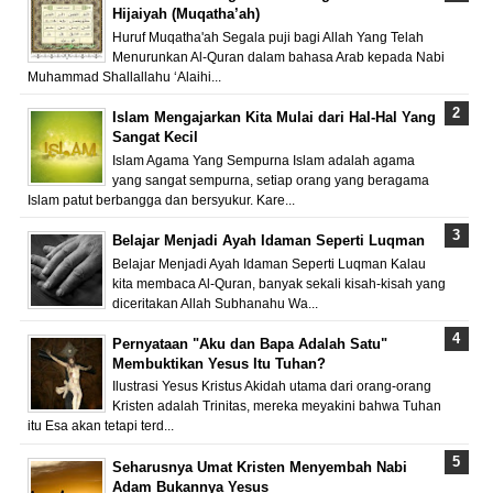
Hijaiyah (Muqatha’ah)
Huruf Muqatha'ah Segala puji bagi Allah Yang Telah
Menurunkan Al-Quran dalam bahasa Arab kepada Nabi
Muhammad Shallallahu ‘Alaihi...
Islam Mengajarkan Kita Mulai dari Hal-Hal Yang
Sangat Kecil
Islam Agama Yang Sempurna Islam adalah agama
yang sangat sempurna, setiap orang yang beragama
Islam patut berbangga dan bersyukur. Kare...
Belajar Menjadi Ayah Idaman Seperti Luqman
Belajar Menjadi Ayah Idaman Seperti Luqman Kalau
kita membaca Al-Quran, banyak sekali kisah-kisah yang
diceritakan Allah Subhanahu Wa...
Pernyataan "Aku dan Bapa Adalah Satu"
Membuktikan Yesus Itu Tuhan?
Ilustrasi Yesus Kristus Akidah utama dari orang-orang
Kristen adalah Trinitas, mereka meyakini bahwa Tuhan
itu Esa akan tetapi terd...
Seharusnya Umat Kristen Menyembah Nabi
Adam Bukannya Yesus