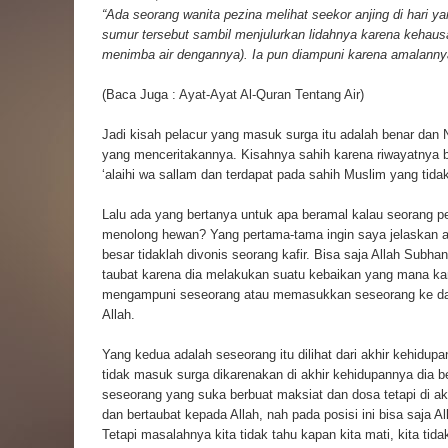
“Ada seorang wanita pezina melihat seekor anjing di hari yan
sumur tersebut sambil menjulurkan lidahnya karena kehausa
menimba air dengannya). Ia pun diampuni karena amalannya
(Baca Juga :
Ayat-Ayat Al-Quran Tentang Air
)
Jadi kisah pelacur yang masuk surga itu adalah benar dan 
yang menceritakannya. Kisahnya sahih karena riwayatnya b
‘alaihi wa sallam dan terdapat pada sahih Muslim yang tidak
Lalu ada yang bertanya untuk apa beramal kalau seorang 
menolong hewan? Yang pertama-tama ingin saya jelaskan 
besar tidaklah divonis seorang kafir. Bisa saja Allah Sub
taubat karena dia melakukan suatu kebaikan yang mana ka
mengampuni seseorang atau memasukkan seseorang ke dala
Allah.
Yang kedua adalah seseorang itu dilihat dari akhir kehidup
tidak masuk surga dikarenakan di akhir kehidupannya dia b
seseorang yang suka berbuat maksiat dan dosa tetapi di a
dan bertaubat kepada Allah, nah pada posisi ini bisa saja
Tetapi masalahnya kita tidak tahu kapan kita mati, kita ti