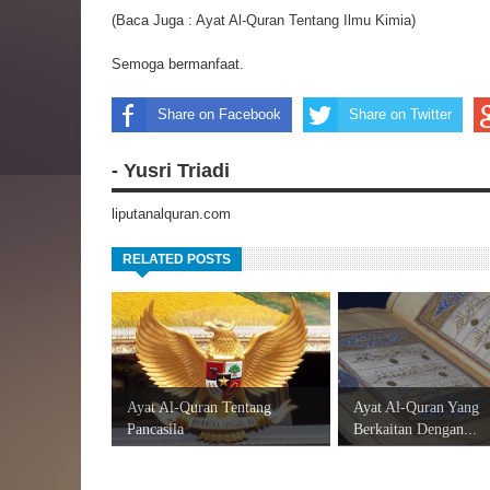
(Baca Juga :
Ayat Al-Quran Tentang Ilmu Kimia
)
Semoga bermanfaat.
Share on Facebook
Share on Twitter
- Yusri Triadi
liputanalquran.com
RELATED POSTS
Ayat Al-Quran Tentang
Ayat Al-Quran Yang
Pancasila
Berkaitan Dengan...