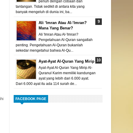
penuh dengan cobaan dan
tantangan. Tidak sedikit di antara kita yang
banyak mengeluh di dunia ini, ba...
Ali ‘Imran Atau Al-‘Imran?
Mana Yang Benar?
Ali 'Imran Atau Al-'Imran?
Pengetahuan Al-Quran sangatlah
penting. Pengetahuan Al-Quran bukanlah
sekedar mengetahui bahwa Al-Qu...
Ayat-Ayat Al-Quran Yang Mirip
Ayat-Ayat Al-Quran Yang Mirip Al-
Quranul Karim memiliki kandungan
ayat yang lebih dari 6.000 ayat.
Dari 6.000 ayat itu ada 114 surah de...
ihi
FACEBOOK PAGE