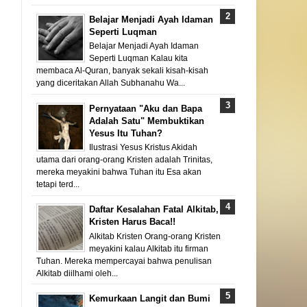
Belajar Menjadi Ayah Idaman
Seperti Luqman
Belajar Menjadi Ayah Idaman
Seperti Luqman Kalau kita
membaca Al-Quran, banyak sekali kisah-kisah
yang diceritakan Allah Subhanahu Wa...
Pernyataan "Aku dan Bapa
Adalah Satu" Membuktikan
Yesus Itu Tuhan?
Ilustrasi Yesus Kristus Akidah
utama dari orang-orang Kristen adalah Trinitas,
mereka meyakini bahwa Tuhan itu Esa akan
tetapi terd...
Daftar Kesalahan Fatal Alkitab,
Kristen Harus Baca!!
Alkitab Kristen Orang-orang Kristen
meyakini kalau Alkitab itu firman
Tuhan. Mereka mempercayai bahwa penulisan
Alkitab diilhami oleh...
Kemurkaan Langit dan Bumi