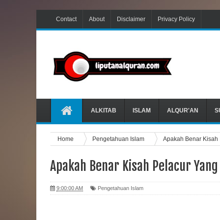
Contact
About
Disclaimer
Privacy Policy
ALKITAB
ISLAM
ALQUR'AN
S
Home
Pengetahuan Islam
Apakah Benar Kisah
Apakah Benar Kisah Pelacur Yang
9:00:00 AM
Pengetahuan Islam