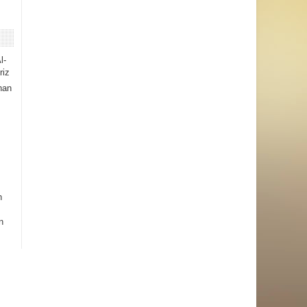
l-
riz
han
h
n