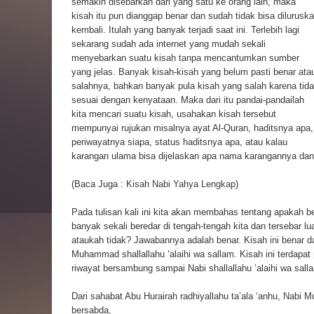
semakin disebarkan dari yang satu ke orang lain, maka
kisah itu pun dianggap benar dan sudah tidak bisa dilurusk
kembali. Itulah yang banyak terjadi saat ini. Terlebih lagi
sekarang sudah ada internet yang mudah sekali
menyebarkan suatu kisah tanpa mencantumkan sumber
yang jelas. Banyak kisah-kisah yang belum pasti benar ata
salahnya, bahkan banyak pula kisah yang salah karena tid
sesuai dengan kenyataan. Maka dari itu pandai-pandailah
kita mencari suatu kisah, usahakan kisah tersebut
mempunyai rujukan misalnya ayat Al-Quran, haditsnya apa,
periwayatnya siapa, status haditsnya apa, atau kalau
karangan ulama bisa dijelaskan apa nama karangannya dan
(Baca Juga :
Kisah Nabi Yahya Lengkap
)
Pada tulisan kali ini kita akan membahas tentang apakah b
banyak sekali beredar di tengah-tengah kita dan tersebar lua
ataukah tidak? Jawabannya adalah benar. Kisah ini benar da
Muhammad shallallahu ‘alaihi wa sallam. Kisah ini terdapat
riwayat bersambung sampai Nabi shallallahu ‘alaihi wa sall
Dari sahabat Abu Hurairah radhiyallahu ta’ala ‘anhu, Nabi 
bersabda,