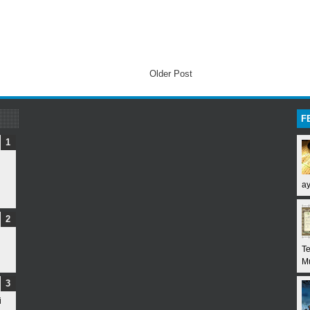
Older Post
F
ay
Te
Mu
i