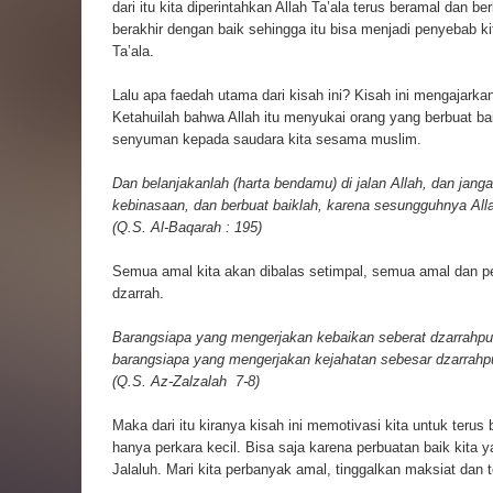
dari itu kita diperintahkan Allah Ta’ala terus beramal dan be
berakhir dengan baik sehingga itu bisa menjadi penyebab 
Ta’ala.
Lalu apa faedah utama dari kisah ini? Kisah ini mengajarkan
Ketahuilah bahwa Allah itu menyukai orang yang berbuat 
senyuman kepada saudara kita sesama muslim.
Dan belanjakanlah (harta bendamu) di jalan Allah, dan jan
kebinasaan, dan berbuat baiklah, karena sesungguhnya All
(Q.S. Al-Baqarah : 195)
Semua amal kita akan dibalas setimpal, semua amal dan pe
dzarrah.
Barangsiapa yang mengerjakan kebaikan seberat dzarrahpun
barangsiapa yang mengerjakan kejahatan sebesar dzarrahpu
(Q.S. Az-Zalzalah
7-8)
Maka dari itu kiranya kisah ini memotivasi kita untuk terus
hanya perkara kecil. Bisa saja karena perbuatan baik kita y
Jalaluh. Mari kita perbanyak amal, tinggalkan maksiat dan