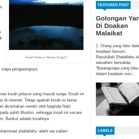
FEATURED POST
an
Golongan Ya
Di Doakan
u
Malaikat
ak
1. Orang yang tidur dal
keadaan bersuci.
Rasulullah Shalallahu al
Kisah Pelacur Masuk Surga?
wasallam bersabda,
“Barangsiapa yang tidur
 siapa pengarangnya.
dalam keadaan suci...
enar kisah pelacur yang masuk surga. Kisah ini
s di internet. Tetapi apakah kisah ini benar
n diceritakan sendiri oleh baginda Nabi
 pada sahih Muslim, sehingga kisah ini secara
am. Berikut adalah kisahnya.
LABELS
Muhammad shallallahu ‘alaihi wa sallam