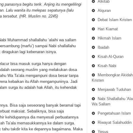
Alkitab
g panasnya begitu terik. Anjing itu mengelilingi
n. Lalu wanita itu melepas sepatunya (lalu
Alquran
 tersebut.
(HR. Muslim no. 2245)
Debat Islam Kristen
Hari Kiamat
Hikmah Islam
Nabi Muhammad shallallahu ‘alaihi wa sallam
ersambung (marfu’) sampai Nabi shallallahu
Ibadah
 diragukan lagi kebenaran isinya.
Kisah Al-Quran
pelacur bisa masuk surga hanya dengan
Kisah Nabi
adalah seorang muslim yang melakukan dosa
Membongkar Akidah
hanahu Wa Ta’ala mengampuni dosa besar tanpa
Kristen
rena kebaikan itu Allah mengampuninya. Jadi
m surga itu adalah hak Allah, itu kehendak
Menjawab Tuduhan
Nabi Shallallahu 'Ala
Wa Sallam
annya. Bisa saja seseorang banyak beramal tapi
erbuat maksiat. Sebaliknya, bisa saja
Pengetahuan Islam
khir kehidupannya dia menyesali perbuatannya
Riwayat Salahuddin
 Allah Ta’ala memasukkannya ke dalam surga.
dak tahu takdir kita ke depannya bagaimana. Maka
Yesus