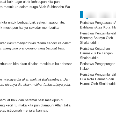
rbuat baik, agar akhir kehidupan kita pun
kita masuk ke dalam surga Allah Subhanahu Wa
 kita untuk berbuat baik sekecil apapun itu.
Peristiwa Penguasaan A
Bahlawan Atas Kota Tib
baik meskipun hanya sekedar memberikan
Peristiwa Pengambil-ali
Benteng Ba’rayn Oleh
Shalahuddin
ganlah kamu menjatuhkan dirimu sendiri ke dalam
ah menyukai orang-orang yang berbuat baik.
Peristiwa Kejatuhan
Damaskus ke Tangan
Shalahuddin
Peristiwa Pengepungan
rbuatan kita akan dibalas meskipun itu sebesar
Halab
Peristiwa Pengambil ali
Dua Kota Hamash dan
, niscaya dia akan melihat (balasan)nya. Dan
Humat Oleh Shalahuddi
n, niscaya dia akan melihat (balasan)nya pula.
 berbuat baik dan beramal baik meskipun itu
ang kecil itu maka kita pun diampuni Allah Jalla
 tetap istiqomah menjalankannya.