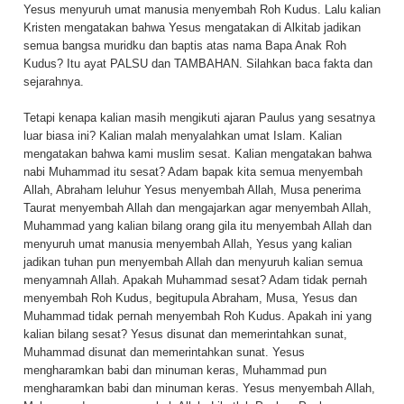
Yesus menyuruh umat manusia menyembah Roh Kudus. Lalu kalian
Kristen mengatakan bahwa Yesus mengatakan di Alkitab jadikan
semua bangsa muridku dan baptis atas nama Bapa Anak Roh
Kudus? Itu ayat PALSU dan TAMBAHAN. Silahkan baca fakta dan
sejarahnya.
Tetapi kenapa kalian masih mengikuti ajaran Paulus yang sesatnya
luar biasa ini? Kalian malah menyalahkan umat Islam. Kalian
mengatakan bahwa kami muslim sesat. Kalian mengatakan bahwa
nabi Muhammad itu sesat? Adam bapak kita semua menyembah
Allah, Abraham leluhur Yesus menyembah Allah, Musa penerima
Taurat menyembah Allah dan mengajarkan agar menyembah Allah,
Muhammad yang kalian bilang orang gila itu menyembah Allah dan
menyuruh umat manusia menyembah Allah, Yesus yang kalian
jadikan tuhan pun menyembah Allah dan menyuruh kalian semua
menyamnah Allah. Apakah Muhammad sesat? Adam tidak pernah
menyembah Roh Kudus, begitupula Abraham, Musa, Yesus dan
Muhammad tidak pernah menyembah Roh Kudus. Apakah ini yang
kalian bilang sesat? Yesus disunat dan memerintahkan sunat,
Muhammad disunat dan memerintahkan sunat. Yesus
mengharamkan babi dan minuman keras, Muhammad pun
mengharamkan babi dan minuman keras. Yesus menyembah Allah,