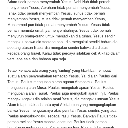
Adam tidak pernah menyembah Yesus, Nabi Nuh tidak pernah
menyembah Yesus, Abraham tidak pernah menyembah Yesus,
Ishak tidak pernah menyembah Yesus, Yunus tidak pernah
menyembah Yesus, Musa tidak pernah menyembah Yesus,
Muhammad pun tidak pernah menyembah Yesus. Yesus tidak
pernah meminta umatnya menyembahnya. Yesus tidak pernah
menyuruh orang-orang untuk menjadikan dia tuhan. Yesus sendiri
mengakui bahwa dia seorang nabi, dia mengakui sendiri bahwa dia
seorang utusan Bapa, dia mengakui sendiri bahwa dia diutus
kepada orang Israel. Kalau tidak percaya silahkan cek Alkitab dalam
versi apa saja dan bahasa apa saja.
Tetapi kenapa ada orang yang ‘sinting’ yang tiba-tiba membuat
suatu ajaran penyembahan terhadap Yesus. Ya, dialah Paulus dari
Tarsus. Paulus mengubah ajaran agama Abrahamik. Paulus
mengubah ajaran Musa. Paulus mengubah ajaran Yesus. Paulus
mengubah ajaran Taurat. Paulus juga mengubah ajaran Injil. Paulus
mengaku-ngaku dia adalah rasul Yesus, dia mengaku utusan Yesus.
Akan tetapi tidak ada satu ayat Alkitab pun yang mengungkapkan
bahwa Yesus mengutusnya atas perintah Yesus sendiri, yang ada
Paulus mengaku-ngaku sebagai rasul Yesus. Bahkan Paulus tidak
pernah melihat Yesus secara langsung. Paulus tidak pernah
bertatapan muka dengan Yesus secara live. Paulus tidak pernah