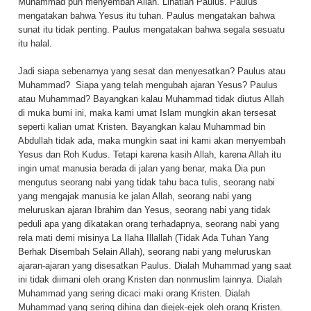
Muhammad pun menyembah Allah. Lihatlah Paulus. Paulus
mengatakan bahwa Yesus itu tuhan. Paulus mengatakan bahwa
sunat itu tidak penting. Paulus mengatakan bahwa segala sesuatu
itu halal.
Jadi siapa sebenarnya yang sesat dan menyesatkan? Paulus atau
Muhammad?
Siapa yang telah mengubah ajaran Yesus? Paulus
atau Muhammad? Bayangkan kalau Muhammad tidak diutus Allah
di muka bumi ini, maka kami umat Islam mungkin akan tersesat
seperti kalian umat Kristen. Bayangkan kalau Muhammad bin
Abdullah tidak ada, maka mungkin saat ini kami akan menyembah
Yesus dan Roh Kudus. Tetapi karena kasih Allah, karena Allah itu
ingin umat manusia berada di jalan yang benar, maka Dia pun
mengutus seorang nabi yang tidak tahu baca tulis, seorang nabi
yang mengajak manusia ke jalan Allah, seorang nabi yang
meluruskan ajaran Ibrahim dan Yesus, seorang nabi yang tidak
peduli apa yang dikatakan orang terhadapnya, seorang nabi yang
rela mati demi misinya La Ilaha Illallah (Tidak Ada Tuhan Yang
Berhak Disembah Selain Allah), seorang nabi yang meluruskan
ajaran-ajaran yang disesatkan Paulus. Dialah Muhammad yang saat
ini tidak diimani oleh orang Kristen dan nonmuslim lainnya. Dialah
Muhammad yang sering dicaci maki orang Kristen. Dialah
Muhammad yang sering dihina dan diejek-ejek oleh orang Kristen.