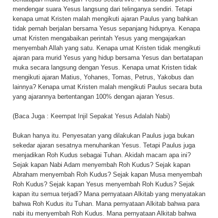
mendengar suara Yesus langsung dari telinganya sendiri. Tetapi
kenapa umat Kristen malah mengikuti ajaran Paulus yang bahkan
tidak pernah berjalan bersama Yesus sepanjang hidupnya. Kenapa
umat Kristen mengabaikan perintah Yesus yang mengajarkan
menyembah Allah yang satu. Kenapa umat Kristen tidak mengikuti
ajaran para murid Yesus yang hidup bersama Yesus dan bertatapan
muka secara langsung dengan Yesus. Kenapa umat Kristen tidak
mengikuti ajaran Matius, Yohanes, Tomas, Petrus, Yakobus dan
lainnya? Kenapa umat Kristen malah mengikuti Paulus secara buta
yang ajarannya bertentangan 100% dengan ajaran Yesus.
(Baca Juga :
Keempat Injil Sepakat Yesus Adalah Nabi
)
Bukan hanya itu. Penyesatan yang dilakukan Paulus juga bukan
sekedar ajaran sesatnya menuhankan Yesus. Tetapi Paulus juga
menjadikan Roh Kudus sebagai Tuhan. Akidah macam apa ini?
Sejak kapan Nabi Adam menyembah Roh Kudus? Sejak kapan
Abraham menyembah Roh Kudus? Sejak kapan Musa menyembah
Roh Kudus? Sejak kapan Yesus menyembah Roh Kudus? Sejak
kapan itu semua terjadi? Mana pernyataan Alkitab yang menyatakan
bahwa Roh Kudus itu Tuhan. Mana pernyataan Alkitab bahwa para
nabi itu menyembah Roh Kudus. Mana pernyataan Alkitab bahwa