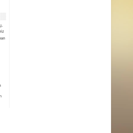
l-
riz
han
h
n