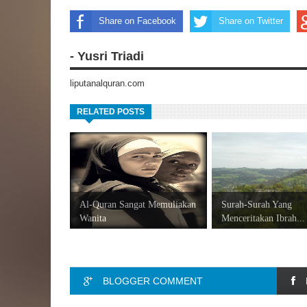
Share on Facebook
Share on Twitter
- Yusri Triadi
liputanalquran.com
RELATED POSTS
Al-Quran Sangat Memuliakan
Surah-Surah Yang
Wanita
Menceritakan Ibrah...
BLOGGER COMMENT