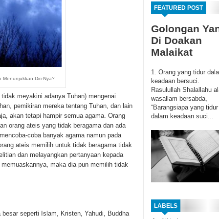
FEATURED POST
Golongan Ya
Di Doakan
Malaikat
1. Orang yang tidur dal
n Menunjukkan Diri-Nya?
keadaan bersuci.
Rasulullah Shalallahu al
g tidak meyakini adanya Tuhan) mengenai
wasallam bersabda,
an, pemikiran mereka tentang Tuhan, dan lain
“Barangsiapa yang tidur
aja, akan tetapi hampir semua agama. Orang
dalam keadaan suci...
nan orang ateis yang tidak beragama dan ada
g mencoba-coba banyak agama namun pada
rang ateis memilih untuk tidak beragama tidak
elitian dan melayangkan pertanyaan kepada
g memuaskannya, maka dia pun memilih tidak
LABELS
esar seperti Islam, Kristen, Yahudi, Buddha