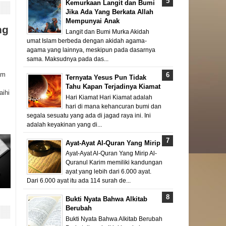
Kemurkaan Langit dan Bumi
Jika Ada Yang Berkata Allah
Mempunyai Anak
ng
Langit dan Bumi Murka Akidah
umat Islam berbeda dengan akidah agama-
agama yang lainnya, meskipun pada dasarnya
sama. Maksudnya pada das...
am
Ternyata Yesus Pun Tidak
Tahu Kapan Terjadinya Kiamat
aihi
Hari Kiamat Hari Kiamat adalah
hari di mana kehancuran bumi dan
segala sesuatu yang ada di jagad raya ini. Ini
adalah keyakinan yang di...
Ayat-Ayat Al-Quran Yang Mirip
Ayat-Ayat Al-Quran Yang Mirip Al-
Quranul Karim memiliki kandungan
ayat yang lebih dari 6.000 ayat.
Dari 6.000 ayat itu ada 114 surah de...
Bukti Nyata Bahwa Alkitab
Berubah
Bukti Nyata Bahwa Alkitab Berubah