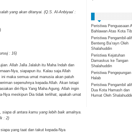
alah yang akan ditanyai. (Q.S. Al-Anbiyaa’ :
Peristiwa Penguasaan A
)
Bahlawan Atas Kota Tib
Peristiwa Pengambil-ali
Benteng Ba’rayn Oleh
Shalahuddin
ruuj : 16)
Peristiwa Kejatuhan
Damaskus ke Tangan
jian. Allah Jalla Jalaluh itu Maha Indah dan
Shalahuddin
aan-Nya, siapapun itu. Kalau saja Allah
Peristiwa Pengepungan
 ini maka semua umat manusia akan patuh
Halab
riman sepenuhnya kepada Allah. Akan tetapi
Peristiwa Pengambil ali
siakan diri-Nya Yang Maha Agung. Allah ingin
Dua Kota Hamash dan
Nya meskipun Dia tidak terlihat, apakah umat
Humat Oleh Shalahuddi
 siapa di antara kamu yang lebih baik amalnya.
 : 2)
 siapa yang taat dan takut kepada-Nya