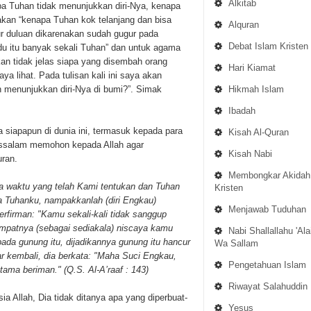
Alkitab
pa Tuhan tidak menunjukkan diri-Nya, kenapa
kan “kenapa Tuhan kok telanjang dan bisa
Alquran
r duluan dikarenakan sudah gugur pada
Debat Islam Kristen
du itu banyak sekali Tuhan” dan untuk agama
an tidak jelas siapa yang disembah orang
Hari Kiamat
a lihat. Pada tulisan kali ini saya akan
Hikmah Islam
 menunjukkan diri-Nya di bumi?”. Simak
Ibadah
iapapun di dunia ini, termasuk kepada para
Kisah Al-Quran
ihissalam memohon kepada Allah agar
Kisah Nabi
ran.
Membongkar Akidah
a waktu yang telah Kami tentukan dan Tuhan
Kristen
Ya Tuhanku, nampakkanlah (diri Engkau)
Menjawab Tuduhan
rfirman: "Kamu sekali-kali tidak sanggup
i tempatnya (sebagai sediakala) niscaya kamu
Nabi Shallallahu 'Ala
ada gunung itu, dijadikannya gunung itu hancur
Wa Sallam
r kembali, dia berkata: "Maha Suci Engkau,
Pengetahuan Islam
ama beriman." (Q.S. Al-A’raaf : 143)
Riwayat Salahuddin
ia Allah, Dia tidak ditanya apa yang diperbuat-
Yesus