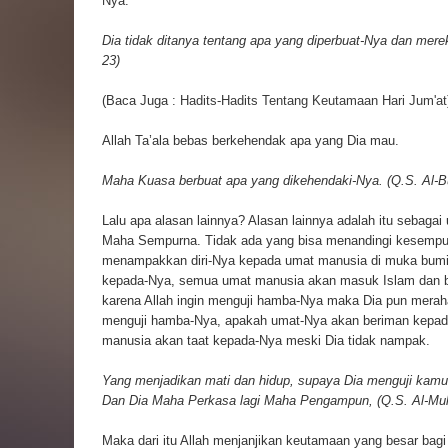
Nya.
Dia tidak ditanya tentang apa yang diperbuat-Nya dan merek
23)
(Baca Juga :
Hadits-Hadits Tentang Keutamaan Hari Jum'at
Allah Ta’ala bebas berkehendak apa yang Dia mau.
Maha Kuasa berbuat apa yang dikehendaki-Nya. (Q.S. Al-Bu
Lalu apa alasan lainnya? Alasan lainnya adalah itu sebagai u
Maha Sempurna. Tidak ada yang bisa menandingi kesempurn
menampakkan diri-Nya kepada umat manusia di muka bumi
kepada-Nya, semua umat manusia akan masuk Islam dan be
karena Allah ingin menguji hamba-Nya maka Dia pun meraha
menguji hamba-Nya, apakah umat-Nya akan beriman kepada-
manusia akan taat kepada-Nya meski Dia tidak nampak.
Yang menjadikan mati dan hidup, supaya Dia menguji kamu,
Dan Dia Maha Perkasa lagi Maha Pengampun, (Q.S. Al-Mulk
Maka dari itu Allah menjanjikan keutamaan yang besar bagi