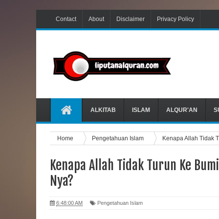
Contact
About
Disclaimer
Privacy Policy
ALKITAB
ISLAM
ALQUR'AN
S
Home
Pengetahuan Islam
Kenapa Allah Tidak 
Kenapa Allah Tidak Turun Ke Bum
Nya?
6:48:00 AM
Pengetahuan Islam