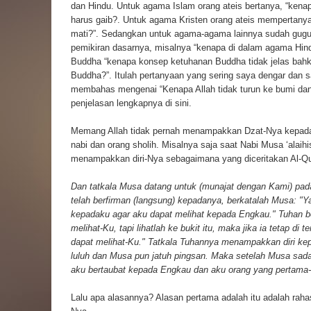
dan Hindu. Untuk agama Islam orang ateis bertanya, “kena
harus gaib?. Untuk agama Kristen orang ateis mempertanya
mati?”. Sedangkan untuk agama-agama lainnya sudah gugu
pemikiran dasarnya, misalnya “kenapa di dalam agama Hin
Buddha “kenapa konsep ketuhanan Buddha tidak jelas bahk
Buddha?”. Itulah pertanyaan yang sering saya dengar dan say
membahas mengenai “Kenapa Allah tidak turun ke bumi dan
penjelasan lengkapnya di sini.
Memang Allah tidak pernah menampakkan Dzat-Nya kepada s
nabi dan orang sholih. Misalnya saja saat Nabi Musa ‘ala
menampakkan diri-Nya sebagaimana yang diceritakan Al-Qu
Dan tatkala Musa datang untuk (munajat dengan Kami) pad
telah berfirman (langsung) kepadanya, berkatalah Musa: "
kepadaku agar aku dapat melihat kepada Engkau." Tuhan be
melihat-Ku, tapi lihatlah ke bukit itu, maka jika ia tetap d
dapat melihat-Ku." Tatkala Tuhannya menampakkan diri kep
luluh dan Musa pun jatuh pingsan. Maka setelah Musa sada
aku bertaubat kepada Engkau dan aku orang yang pertama-t
Lalu apa alasannya? Alasan pertama adalah itu adalah rahas