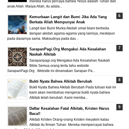
mereka harus percaya bahwa Yesus adalah Tuhan dan
anak Allah. Masya Allah, itu adala...
Kemurkaan Langit dan Bumi Jika Ada Yang
Berkata Allah Mempunyai Anak
Langit dan Bumi Murka Akidah umat Islam berbeda
dengan akidah agama-agama yang lainnya, meskipun
pada dasarnya sama. Maksudnya pada das...
SarapanPagi.Org Mengakui Ada Kesalahan
Naskah Alkitab
Sarapanpagi.org Mengakui Ada Kesalahan Naskah
Bible Semua orang tentu tahu website
SarapanPagi.Org . Website ini dinamakan Sarapan Pa...
Bukti Nyata Bahwa Alkitab Berubah
Bukti Nyata Bahwa Alkitab Berubah Pada tulisan kali ini
kami akan membahas mengenai bukti nyata bahwa
Alkitab telah berubah. Kami memba...
Daftar Kesalahan Fatal Alkitab, Kristen Harus
Baca!!
Alkitab Kristen Orang-orang Kristen meyakini kalau
Alkitab itu firman Tuhan. Mereka mempercayai bahwa