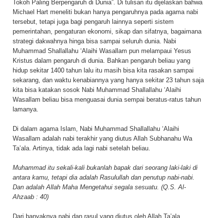
Tokoh Paling Berpengaruh di Dunia”. Di tulisan itu dijelaskan bahwa
Michael Hart meneliti bukan hanya pengaruhnya pada agama nabi
tersebut, tetapi juga bagi pengaruh lainnya seperti sistem
pemerintahan, pengaturan ekonomi, sikap dan sifatnya, bagaimana
strategi dakwahnya hinga bisa sampai seluruh dunia. Nabi
Muhammad Shallallahu ‘Alaihi Wasallam pun melampaui Yesus
Kristus dalam pengaruh di dunia. Bahkan pengaruh beliau yang
hidup sekitar 1400 tahun lalu itu masih bisa kita rasakan sampai
sekarang, dan waktu kenabiannya yang hanya sekitar 23 tahun saja
kita bisa katakan sosok Nabi Muhammad Shallallahu ‘Alaihi
Wasallam beliau bisa menguasai dunia sempai beratus-ratus tahun
lamanya.
Di dalam agama Islam, Nabi Muhammad Shallallahu ‘Alaihi
Wasallam adalah nabi terakhir yang diutus Allah Subhanahu Wa
Ta’ala. Artinya, tidak ada lagi nabi setelah beliau.
Muhammad itu sekali-kali bukanlah bapak dari seorang laki-laki di
antara kamu, tetapi dia adalah Rasulullah dan penutup nabi-nabi.
Dan adalah Allah Maha Mengetahui segala sesuatu. (Q.S. Al-
Ahzaab : 40)
Dari banyaknya nabi dan rasul yang diutus oleh Allah Ta’ala,