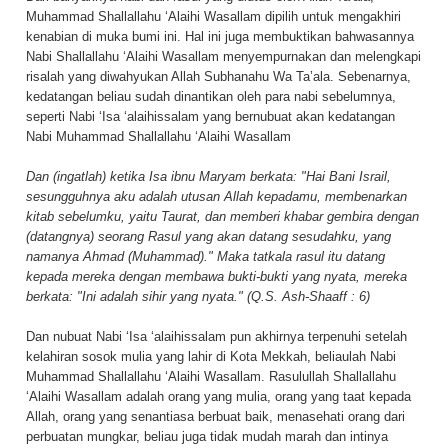
Muhammad Shallallahu ‘Alaihi Wasallam dipilih untuk mengakhiri
kenabian di muka bumi ini. Hal ini juga membuktikan bahwasannya
Nabi Shallallahu ‘Alaihi Wasallam menyempurnakan dan melengkapi
risalah yang diwahyukan Allah Subhanahu Wa Ta’ala. Sebenarnya,
kedatangan beliau sudah dinantikan oleh para nabi sebelumnya,
seperti Nabi ‘Isa ‘alaihissalam yang bernubuat akan kedatangan
Nabi Muhammad Shallallahu ‘Alaihi Wasallam
Dan (ingatlah) ketika Isa ibnu Maryam berkata: "Hai Bani Israil,
sesungguhnya aku adalah utusan Allah kepadamu, membenarkan
kitab sebelumku, yaitu Taurat, dan memberi khabar gembira dengan
(datangnya) seorang Rasul yang akan datang sesudahku, yang
namanya Ahmad (Muhammad)." Maka tatkala rasul itu datang
kepada mereka dengan membawa bukti-bukti yang nyata, mereka
berkata: "Ini adalah sihir yang nyata." (Q.S. Ash-Shaaff : 6)
Dan nubuat Nabi ‘Isa ‘alaihissalam pun akhirnya terpenuhi setelah
kelahiran sosok mulia yang lahir di Kota Mekkah, beliaulah Nabi
Muhammad Shallallahu ‘Alaihi Wasallam. Rasulullah Shallallahu
‘Alaihi Wasallam adalah orang yang mulia, orang yang taat kepada
Allah, orang yang senantiasa berbuat baik, menasehati orang dari
perbuatan mungkar, beliau juga tidak mudah marah dan intinya