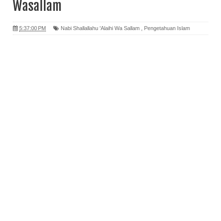
Wasallam
5:37:00 PM
Nabi Shallallahu 'Alaihi Wa Sallam
,
Pengetahuan Islam