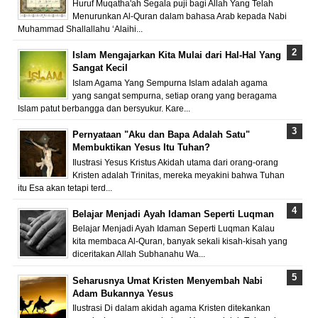
Huruf Muqatha'ah Segala puji bagi Allah Yang Telah
Menurunkan Al-Quran dalam bahasa Arab kepada Nabi
Muhammad Shallallahu ‘Alaihi...
Islam Mengajarkan Kita Mulai dari Hal-Hal Yang
Sangat Kecil
Islam Agama Yang Sempurna Islam adalah agama
yang sangat sempurna, setiap orang yang beragama
Islam patut berbangga dan bersyukur. Kare...
Pernyataan "Aku dan Bapa Adalah Satu"
Membuktikan Yesus Itu Tuhan?
Ilustrasi Yesus Kristus Akidah utama dari orang-orang
Kristen adalah Trinitas, mereka meyakini bahwa Tuhan
itu Esa akan tetapi terd...
Belajar Menjadi Ayah Idaman Seperti Luqman
Belajar Menjadi Ayah Idaman Seperti Luqman Kalau
kita membaca Al-Quran, banyak sekali kisah-kisah yang
diceritakan Allah Subhanahu Wa...
Seharusnya Umat Kristen Menyembah Nabi
Adam Bukannya Yesus
Ilustrasi Di dalam akidah agama Kristen ditekankan