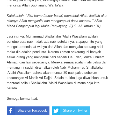
meninggalkan apa yang dilarangnya adalah bukti kita benar-benar
mencintai Allah Subhanahu Wa Ta’ala
Katakanlah: "Jika kamu (benar-benar) mencintai Allah, ikutilah aku,
niscaya Allah mengasihi dan mengampuni dosa-dosamu." Allah
Maha Pengampun lagi Maha Penyayang. (Q.S. Ali ‘Imran : 31)
Jadi intinya, Muhammad Shallallahu ‘Alaihi Wasallam adalah
penutup para nabi, tidak ada nabi setelahnya, siapapun itu yang
mengaku mendapat wahyu dari Allah dan mengaku seorang nabi
maka dia adalah pendusta. Karena zaman sekarang ini banyak
sekali orang yang mengakui nabi seperti Lia Eden, Mirza Ghulam
Ahmad, dan lain sebagainya. Mereka semua adalah nabi palsu dan
memang ini sudah diramalkan oleh Nabi Muhammad Shallallahu
‘Alaihi Wasallam bahwa akan muncul 30 nabi palsu sebelum
kedatangan Al-Masih Ad-Dajjal. Selain itu kita juga diwajibkan untuk
mentaati beliau Shallallahu ‘Alaihi Wasallam di mana saja kita
berada.
Semoga bermanfaat.
Share on Facebook
Share on Twitter