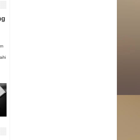
ng
am
aihi