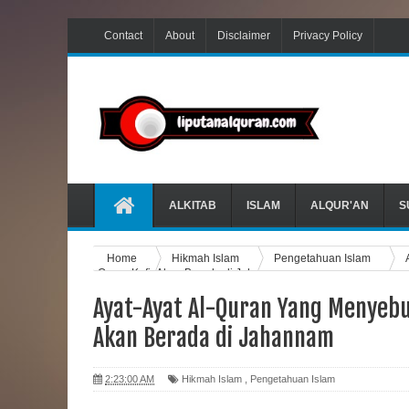
Contact
About
Disclaimer
Privacy Policy
ALKITAB
ISLAM
ALQUR'AN
S
Home
Hikmah Islam
Pengetahuan Islam
Orang Kafir Akan Berada di Jahannam
Ayat-Ayat Al-Quran Yang Menyeb
Akan Berada di Jahannam
2:23:00 AM
Hikmah Islam
,
Pengetahuan Islam