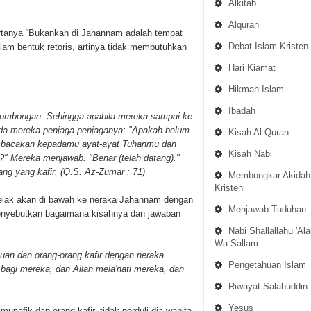
Alkitab
Alquran
ertanya “Bukankah di Jahannam adalah tempat
Debat Islam Kristen
dalam bentuk retoris, artinya tidak membutuhkan
Hari Kiamat
Hikmah Islam
Ibadah
rombongan. Sehingga apabila mereka sampai ke
pada mereka penjaga-penjaganya: "Apakah belum
Kisah Al-Quran
embacakan kepadamu ayat-ayat Tuhanmu dan
Kisah Nabi
" Mereka menjawab: "Benar (telah datang)."
ang yang kafir. (Q.S. Az-Zumar : 71)
Membongkar Akidah
Kristen
kelak akan di bawah ke neraka Jahannam dengan
Menjawab Tuduhan
menyebutkan bagaimana kisahnya dan jawaban
Nabi Shallallahu 'Ala
Wa Sallam
uan dan orang-orang kafir dengan neraka
Pengetahuan Islam
bagi mereka, dan Allah mela'nati mereka, dan
Riwayat Salahuddin
Yesus
unafik dan orang kafir, tidak perduli dia wanita