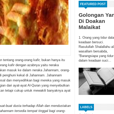
FEATURED POST
Golongan Ya
Di Doakan
Malaikat
1. Orang yang tidur dal
keadaan bersuci.
Rasulullah Shalallahu al
wasallam bersabda,
“Barangsiapa yang tidur
 tentang orang-orang kafir, bukan hanya itu
dalam keadaan suci...
-orang kafir dengan azabnya yaitu neraka
 akan masuk ke dalam neraka Jahannam, orang-
adi penghuni kekal di Jahannam. Jahannam
yesal dan menyedihkan bagi mereka yang masuk
gian dari ayat-ayat Al-Quran yang menyebutkan
kan tetapi cukup untuk mewakili banyaknya ayat
uat-buat dusta terhadap Allah dan mendustakan
LABELS
hannam tersedia tempat tinggal bagi orang-