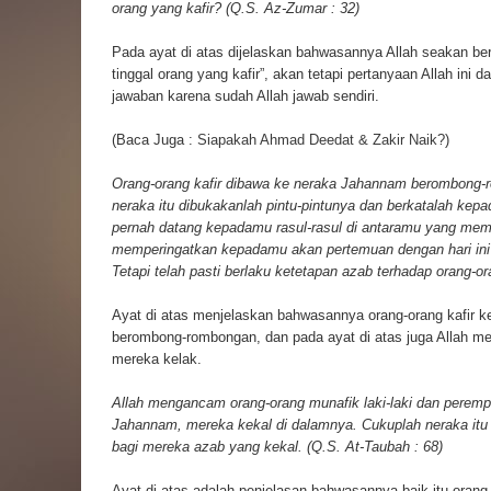
orang yang kafir? (Q.S. Az-Zumar : 32)
Pada ayat di atas dijelaskan bahwasannya Allah seakan b
tinggal orang yang kafir”, akan tetapi pertanyaan Allah ini 
jawaban karena sudah Allah jawab sendiri.
(Baca Juga :
Siapakah Ahmad Deedat & Zakir Naik?
)
Orang-orang kafir dibawa ke neraka Jahannam berombong-
neraka itu dibukakanlah pintu-pintunya dan berkatalah ke
pernah datang kepadamu rasul-rasul di antaramu yang m
memperingatkan kepadamu akan pertemuan dengan hari ini?
Tetapi telah pasti berlaku ketetapan azab terhadap orang-or
Ayat di atas menjelaskan bahwasannya orang-orang kafir 
berombong-rombongan, dan pada ayat di atas juga Allah 
mereka kelak.
Allah mengancam orang-orang munafik laki-laki dan peremp
Jahannam, mereka kekal di dalamnya. Cukuplah neraka itu 
bagi mereka azab yang kekal. (Q.S. At-Taubah : 68)
Ayat di atas adalah penjelasan bahwasannya baik itu orang m