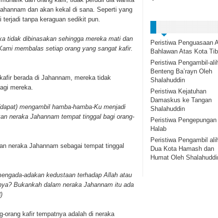
Jahannam dan akan kekal di sana. Seperti yang
 terjadi tanpa keraguan sedikit pun.
ka tidak dibinasakan sehingga mereka mati dan
Peristiwa Penguasaan A
 Kami membalas setiap orang yang sangat kafir.
Bahlawan Atas Kota Tib
Peristiwa Pengambil-ali
Benteng Ba’rayn Oleh
kafir berada di Jahannam, mereka tidak
Shalahuddin
bagi mereka.
Peristiwa Kejatuhan
Damaskus ke Tangan
(dapat) mengambil hamba-hamba-Ku menjadi
Shalahuddin
n neraka Jahannam tempat tinggal bagi orang-
Peristiwa Pengepungan
Halab
Peristiwa Pengambil ali
an neraka Jahannam sebagai tempat tinggal
Dua Kota Hamash dan
Humat Oleh Shalahuddi
mengada-adakan kedustaan terhadap Allah atau
anya? Bukankah dalam neraka Jahannam itu ada
)
-orang kafir tempatnya adalah di neraka