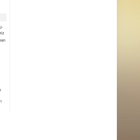
l-
riz
han
h
n