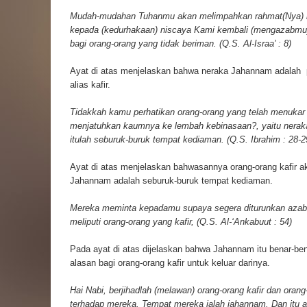
Mudah-mudahan Tuhanmu akan melimpahkan rahmat(Nya) 
kepada (kedurhakaan) niscaya Kami kembali (mengazabmu)
bagi orang-orang yang tidak beriman. (Q.S. Al-Israa’ : 8)
Ayat di atas menjelaskan bahwa neraka Jahannam adalah
alias kafir.
Tidakkah kamu perhatikan orang-orang yang telah menukar 
menjatuhkan kaumnya ke lembah kebinasaan?, yaitu nera
itulah seburuk-buruk tempat kediaman. (Q.S. Ibrahim : 28-2
Ayat di atas menjelaskan bahwasannya orang-orang kafir
Jahannam adalah seburuk-buruk tempat kediaman.
Mereka meminta kepadamu supaya segera diturunkan aza
meliputi orang-orang yang kafir, (Q.S. Al-‘Ankabuut : 54)
Pada ayat di atas dijelaskan bahwa Jahannam itu benar-benar 
alasan bagi orang-orang kafir untuk keluar darinya.
Hai Nabi, berjihadlah (melawan) orang-orang kafir dan orang
terhadap mereka. Tempat mereka ialah jahannam. Dan itu 