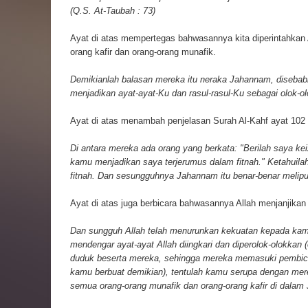
(Q.S. At-Taubah : 73)
Ayat di atas mempertegas bahwasannya kita diperintahkan A
orang kafir dan orang-orang munafik.
Demikianlah balasan mereka itu neraka Jahannam, diseba
menjadikan ayat-ayat-Ku dan rasul-rasul-Ku sebagai olok-ol
Ayat di atas menambah penjelasan Surah Al-Kahf ayat 102
Di antara mereka ada orang yang berkata: "Berilah saya kei
kamu menjadikan saya terjerumus dalam fitnah." Ketahuila
fitnah. Dan sesungguhnya Jahannam itu benar-benar meliputi
Ayat di atas juga berbicara bahwasannya Allah menjanjikan
Dan sungguh Allah telah menurunkan kekuatan kepada kam
mendengar ayat-ayat Allah diingkari dan diperolok-olokkan 
duduk beserta mereka, sehingga mereka memasuki pembica
kamu berbuat demikian), tentulah kamu serupa dengan m
semua orang-orang munafik dan orang-orang kafir di dalam 