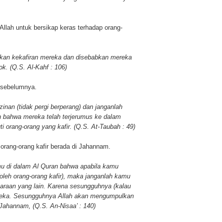
llah untuk bersikap keras terhadap orang-
bkan kekafiran mereka dan disebabkan mereka
ok. (Q.S. Al-Kahf : 106)
 sebelumnya.
zinan (tidak pergi berperang) dan janganlah
h bahwa mereka telah terjerumus ke dalam
 orang-orang yang kafir. (Q.S. At-Taubah : 49)
 orang-orang kafir berada di Jahannam.
u di dalam Al Quran bahwa apabila kamu
(oleh orang-orang kafir), maka janganlah kamu
raan yang lain. Karena sesungguhnya (kalau
ereka. Sesungguhnya Allah akan mengumpulkan
Jahannam, (Q.S. An-Nisaa’ : 140)