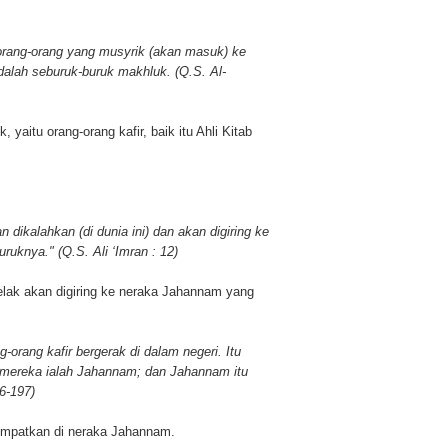
 orang-orang yang musyrik (akan masuk) ke
alah seburuk-buruk makhluk. (Q.S. Al-
yaitu orang-orang kafir, baik itu Ahli Kitab
dikalahkan (di dunia ini) dan akan digiring ke
uknya." (Q.S. Ali ‘Imran : 12)
elak akan digiring ke neraka Jahannam yang
-orang kafir bergerak di dalam negeri. Itu
 mereka ialah Jahannam; dan Jahannam itu
6-197)
tempatkan di neraka Jahannam.