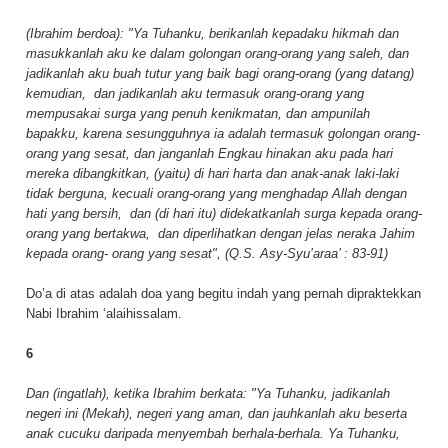
(Ibrahim berdoa): "Ya Tuhanku, berikanlah kepadaku hikmah dan
masukkanlah aku ke dalam golongan orang-orang yang saleh, dan
jadikanlah aku buah tutur yang baik bagi orang-orang (yang datang)
kemudian,
dan jadikanlah aku termasuk orang-orang yang
mempusakai surga yang penuh kenikmatan, dan ampunilah
bapakku, karena sesungguhnya ia adalah termasuk golongan orang-
orang yang sesat, dan janganlah Engkau hinakan aku pada hari
mereka dibangkitkan, (yaitu) di hari harta dan anak-anak laki-laki
tidak berguna, kecuali orang-orang yang menghadap Allah dengan
hati yang bersih,
dan (di hari itu) didekatkanlah surga kepada orang-
orang yang bertakwa,
dan diperlihatkan dengan jelas neraka Jahim
kepada orang- orang yang sesat", (Q.S. Asy-Syu’araa’ : 83-91)
Do’a di atas adalah doa yang begitu indah yang pernah dipraktekkan
Nabi Ibrahim ‘alaihissalam.
6
Dan (ingatlah), ketika Ibrahim berkata: "Ya Tuhanku, jadikanlah
negeri ini (Mekah), negeri yang aman, dan jauhkanlah aku beserta
anak cucuku daripada menyembah berhala-berhala. Ya Tuhanku,