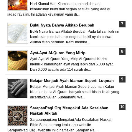
Hari Kiamat Hari Kiamat adalah hari di mana
kehancuran bumi dan segala sesuatu yang ada di
jagad raya ini. Ini adalah keyakinan yang di...
Bukti Nyata Bahwa Alkitab Berubah
Bukti Nyata Bahwa Alkitab Berubah Pada tulisan kali ini
kami akan membahas mengenai bukti nyata bahwa
Alkitab telah berubah. Kami memba...
Ayat-Ayat Al-Quran Yang Mirip
Ayat-Ayat Al-Quran Yang Mirip Al-Quranul Karim
memiliki kandungan ayat yang lebih dari 6.000 ayat.
Dari 6.000 ayat itu ada 114 surah de...
Belajar Menjadi Ayah Idaman Seperti Luqman
Belajar Menjadi Ayah Idaman Seperti Luqman Kalau
kita membaca Al-Quran, banyak sekali kisah-kisah yang
diceritakan Allah Subhanahu Wa...
SarapanPagi.Org Mengakui Ada Kesalahan
Naskah Alkitab
Sarapanpagi.org Mengakui Ada Kesalahan Naskah
Bible Semua orang tentu tahu website
SarapanPagi.Org . Website ini dinamakan Sarapan Pa...