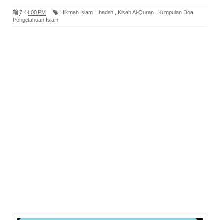
7:44:00 PM
Hikmah Islam
,
Ibadah
,
Kisah Al-Quran
,
Kumpulan Doa
,
Pengetahuan Islam