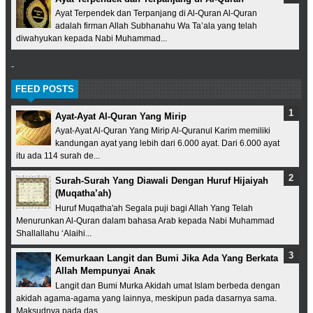
Ayat Terpendek dan Terpanjang di Al-Quran Al-Quran
adalah firman Allah Subhanahu Wa Ta’ala yang telah
diwahyukan kepada Nabi Muhammad...
-
FEED POSTS
Ayat-Ayat Al-Quran Yang Mirip
Ayat-Ayat Al-Quran Yang Mirip Al-Quranul Karim memiliki
kandungan ayat yang lebih dari 6.000 ayat. Dari 6.000 ayat
itu ada 114 surah de...
Surah-Surah Yang Diawali Dengan Huruf Hijaiyah
(Muqatha’ah)
Huruf Muqatha'ah Segala puji bagi Allah Yang Telah
Menurunkan Al-Quran dalam bahasa Arab kepada Nabi Muhammad
Shallallahu ‘Alaihi...
Kemurkaan Langit dan Bumi Jika Ada Yang Berkata
Allah Mempunyai Anak
Langit dan Bumi Murka Akidah umat Islam berbeda dengan
akidah agama-agama yang lainnya, meskipun pada dasarnya sama.
Maksudnya pada das...