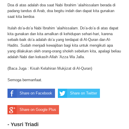
Doa di atas adalah doa saat Nabi Ibrahim ‘alaihissalam berada di
padang tandus di Arab, doa begitu indah dan dapat kita gunakan
saat kita berdoa
Itulah do’a-do’a Nabi Ibrahim ‘alaihissalam. Do’a-do’a di atas dapat
kita gunakan dan kita amalkan di kehidupan sehari-hari, karena
sebaik-baik do’a adalah do’a yang terdapat di Al-Quran dan Al-
Hadits. Sudah menjadi kewajiban bagi kita untuk mengikuti apa
yang dilakukan oleh orang-orang sholeh sebelum kita, apalagi beliau
adalah Nabi dan kekasih Allah ‘Azza Wa Jalla.
(Baca Juga :
Kisah Kelahiran Mukjizat di Al-Quran
)
Semoga bermanfaat.
Share on Facebook
Share on Twitter
Share on Google Plus
- Yusri Triadi