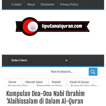
Contact
About
Disclaimer
Privacy Policy
Home
Hikmah Islam
Ibadah
Kisah Al-Quran
Kumpulan Doa
Pengetahuan Islam
Kumpulan Doa-Doa
Nabi Ibrahim 'Alaihissalam di Dalam Al-Quran
Kumpulan Doa-Doa Nabi Ibrahim
'Alaihissalam di Dalam Al-Quran