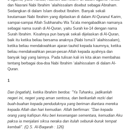
dan Nasrani Nabi Ibrahim ‘alaihissalam disebut sebagai Abraham.
Sedangkan di dalam Islam disebut Ibrahim. Banyak sekali
keutamaan Nabi Ibrahim yang dijelaskan di dalam Al-Quranul Karim,
sampai-sampai Allah Subhanahu Wa Ta’ala mengabadikan namanya
sebagai nama surah di Al-Quran, yaitu Surah ke-14 dengan nama
Surah Ibrahim. Kisahnya pun banyak sekali dijelaskan di Al-Quran,
baik itu ketika beliau bersama anaknya (Nabi Isma’il ‘alaihissalam),
ketika beliau mendakwahkan ajaran tauhid kepada kaumnya, ketika
beliau mendakwahkan pesan-pesan Allah kepada ayahnya dan
banyak lagi yang lainnya. Pada tulisan kali ini kita akan membahas
tentang berbagai doa-doa Nabi Ibrahim ‘alaihissalam di dalam Al-
Quran.
1
Dan (ingatlah), ketika Ibrahim berdoa: "Ya Tuhanku, jadikanlah
negeri ini, negeri yang aman sentosa, dan berikanlah rezki dari
buah-buahan kepada penduduknya yang beriman diantara mereka
kepada Allah dan hari kemudian. Allah berfirman: "Dan kepada
orang yang kafirpun Aku beri kesenangan sementara, kemudian Aku
paksa ia menjalani siksa neraka dan itulah seburuk-buruk tempat
kembali". (Q.S. Al-Baqarah : 126)