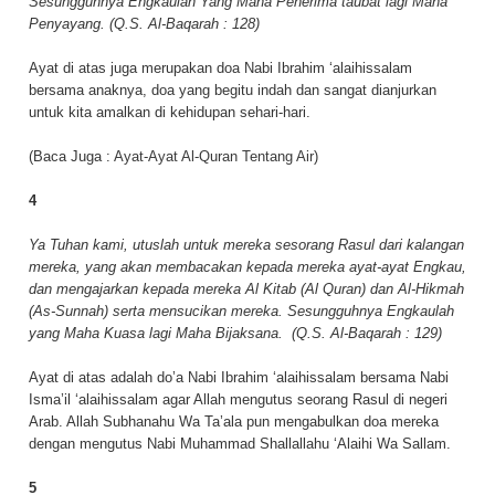
Sesungguhnya Engkaulah Yang Maha Penerima taubat lagi Maha
Penyayang. (Q.S. Al-Baqarah : 128)
Ayat di atas juga merupakan doa Nabi Ibrahim ‘alaihissalam
bersama anaknya, doa yang begitu indah dan sangat dianjurkan
untuk kita amalkan di kehidupan sehari-hari.
(Baca Juga :
Ayat-Ayat Al-Quran Tentang Air
)
4
Ya Tuhan kami, utuslah untuk mereka sesorang Rasul dari kalangan
mereka, yang akan membacakan kepada mereka ayat-ayat Engkau,
dan mengajarkan kepada mereka Al Kitab (Al Quran) dan Al-Hikmah
(As-Sunnah) serta mensucikan mereka. Sesungguhnya Engkaulah
yang Maha Kuasa lagi Maha Bijaksana.
(Q.S. Al-Baqarah : 129)
Ayat di atas adalah do’a Nabi Ibrahim ‘alaihissalam bersama Nabi
Isma’il ‘alaihissalam agar Allah mengutus seorang Rasul di negeri
Arab. Allah Subhanahu Wa Ta’ala pun mengabulkan doa mereka
dengan mengutus Nabi Muhammad Shallallahu ‘Alaihi Wa Sallam.
5