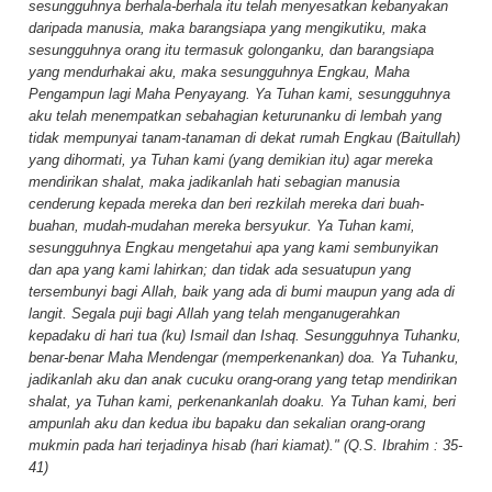
sesungguhnya berhala-berhala itu telah menyesatkan kebanyakan
daripada manusia, maka barangsiapa yang mengikutiku, maka
sesungguhnya orang itu termasuk golonganku, dan barangsiapa
yang mendurhakai aku, maka sesungguhnya Engkau, Maha
Pengampun lagi Maha Penyayang. Ya Tuhan kami, sesungguhnya
aku telah menempatkan sebahagian keturunanku di lembah yang
tidak mempunyai tanam-tanaman di dekat rumah Engkau (Baitullah)
yang dihormati, ya Tuhan kami (yang demikian itu) agar mereka
mendirikan shalat, maka jadikanlah hati sebagian manusia
cenderung kepada mereka dan beri rezkilah mereka dari buah-
buahan, mudah-mudahan mereka bersyukur. Ya Tuhan kami,
sesungguhnya Engkau mengetahui apa yang kami sembunyikan
dan apa yang kami lahirkan; dan tidak ada sesuatupun yang
tersembunyi bagi Allah, baik yang ada di bumi maupun yang ada di
langit. Segala puji bagi Allah yang telah menganugerahkan
kepadaku di hari tua (ku) Ismail dan Ishaq. Sesungguhnya Tuhanku,
benar-benar Maha Mendengar (memperkenankan) doa. Ya Tuhanku,
jadikanlah aku dan anak cucuku orang-orang yang tetap mendirikan
shalat, ya Tuhan kami, perkenankanlah doaku. Ya Tuhan kami, beri
ampunlah aku dan kedua ibu bapaku dan sekalian orang-orang
mukmin pada hari terjadinya hisab (hari kiamat)." (Q.S. Ibrahim : 35-
41)