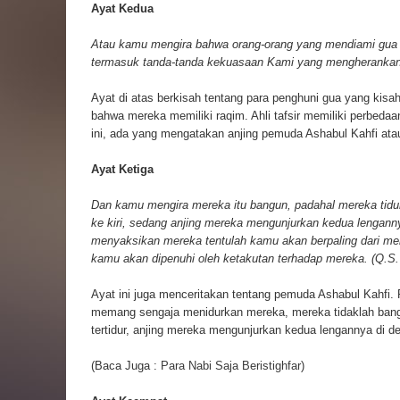
Ayat Kedua
Atau kamu mengira bahwa orang-orang yang mendiami gua 
termasuk tanda-tanda kekuasaan Kami yang mengherankan?
Ayat di atas berkisah tentang para penghuni gua yang kisa
bahwa mereka memiliki raqim. Ahli tafsir memiliki perbeda
ini, ada yang mengatakan anjing pemuda Ashabul Kahfi atau
Ayat Ketiga
Dan kamu mengira mereka itu bangun, padahal mereka tidur
ke kiri, sedang anjing mereka mengunjurkan kedua lengann
menyaksikan mereka tentulah kamu akan berpaling dari mere
kamu akan dipenuhi oleh ketakutan terhadap mereka. (Q.S. 
Ayat ini juga menceritakan tentang pemuda Ashabul Kahfi. 
memang sengaja menidurkan mereka, mereka tidaklah ban
tertidur, anjing mereka mengunjurkan kedua lengannya di de
(Baca Juga :
Para Nabi Saja Beristighfar
)