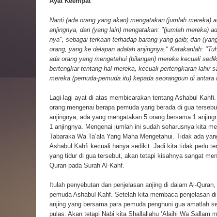
Ayat Keempat
Nanti (ada orang yang akan) mengatakan
(jumlah mereka) a
anjingnya, dan (yang lain) mengatakan: "(jumlah mereka) a
nya", sebagai terkaan terhadap barang yang gaib; dan (yang
orang, yang ke delapan adalah anjingnya." Katakanlah: "Tu
ada orang yang mengetahui (bilangan) mereka kecuali sedi
bertengkar tentang hal mereka, kecuali pertengkaran lahir
mereka (pemuda-pemuda itu) kepada seorangpun di antara m
Lagi-lagi ayat di atas membicarakan tentang Ashabul Kahfi. 
orang mengenai berapa pemuda yang berada di gua tersebu
anjingnya, ada yang mengatakan 5 orang bersama 1 anjin
1 anjingnya. Mengenai jumlah ini sudah seharusnya kita 
Tabaraka Wa Ta’ala Yang Maha Mengetahui. Tidak ada yang
Ashabul Kahfi kecuali hanya sedikit. Jadi kita tidak perlu
yang tidur di gua tersebut, akan tetapi kisahnya sangat me
Quran pada Surah Al-Kahf.
Itulah penyebutan dan penjelasan anjing di dalam Al-Quran
pemuda Ashabul Kahf. Setelah kita membaca penjelasan d
anjing yang bersama para pemuda penghuni gua amatlah se
pulas. Akan tetapi Nabi kita Shallallahu ‘Alaihi Wa Sallam 