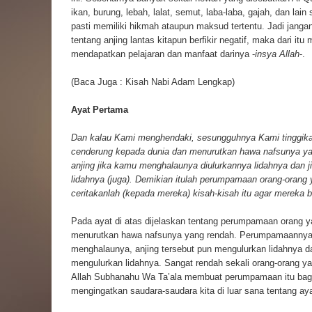
ikan, burung, lebah, lalat, semut, laba-laba, gajah, dan la
pasti memiliki hikmah ataupun maksud tertentu. Jadi jan
tentang anjing lantas kitapun berfikir negatif, maka dari itu 
mendapatkan pelajaran dan manfaat darinya -
insya Allah
-.
(Baca Juga :
Kisah Nabi Adam Lengkap
)
Ayat Pertama
Dan kalau Kami menghendaki, sesungguhnya Kami tinggikan (
cenderung kepada dunia dan menurutkan hawa nafsunya y
anjing jika kamu menghalaunya diulurkannya lidahnya dan
lidahnya (juga). Demikian itulah perumpamaan orang-oran
ceritakanlah (kepada mereka) kisah-kisah itu agar mereka ber
Pada ayat di atas dijelaskan tentang perumpamaan orang y
menurutkan hawa nafsunya yang rendah. Perumpamaannya ad
menghalaunya, anjing tersebut pun mengulurkan lidahnya da
mengulurkan lidahnya. Sangat rendah sekali orang-orang y
Allah Subhanahu Wa Ta’ala membuat perumpamaan itu bagi 
mengingatkan saudara-saudara kita di luar sana tentang aya