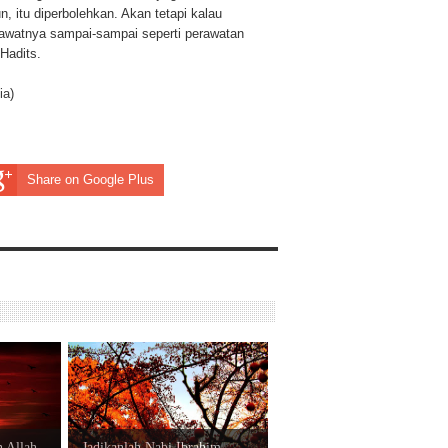
, itu diperbolehkan. Akan tetapi kalau
awatnya sampai-sampai seperti perawatan
Hadits.
ia
)
Share on Google Plus
 Allah
Jadikanlah Nabi Ibrahim