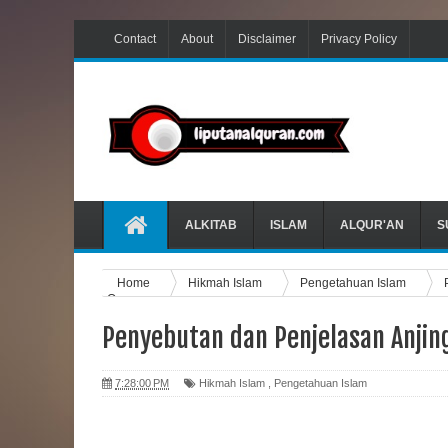
Contact
About
Disclaimer
Privacy Policy
ALKITAB
ISLAM
ALQUR'AN
S
Home
Hikmah Islam
Pengetahuan Islam
Quran
Penyebutan dan Penjelasan Anjin
7:28:00 PM
Hikmah Islam
,
Pengetahuan Islam