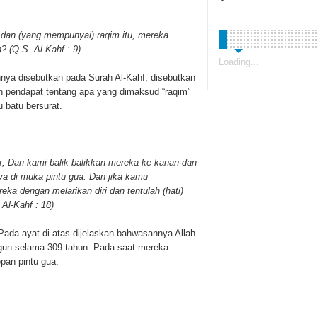
dan (yang mempunyai) raqim itu, mereka
 (Q.S. Al-Kahf : 9)
Loading...
hnya disebutkan pada Surah Al-Kahf, disebutkan
an pendapat tentang apa yang dimaksud “raqim”
 batu bersurat.
; Dan kami balik-balikkan mereka ke kanan dan
ya di muka pintu gua. Dan jika kamu
ka dengan melarikan diri dan tentulah (hati)
Al-Kahf : 18)
Pada ayat di atas dijelaskan bahwasannya Allah
gun selama 309 tahun. Pada saat mereka
pan pintu gua.