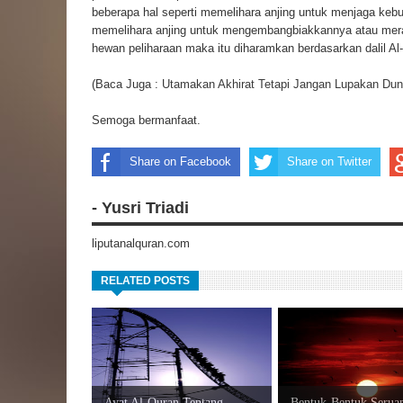
beberapa hal seperti memelihara anjing untuk menjaga kebun
memelihara anjing untuk mengembangbiakkannya atau mer
hewan peliharaan maka itu diharamkan berdasarkan dalil Al-
(Baca Juga :
Utamakan Akhirat Tetapi Jangan Lupakan Dun
Semoga bermanfaat.
Share on Facebook
Share on Twitter
- Yusri Triadi
liputanalquran.com
RELATED POSTS
Ayat Al-Quran Tentang
Bentuk-Bentuk Seruan