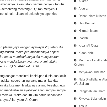
Alkitab
in sebagainya. Akan tetapi semua penyebutan itu
Alquran
gan sementang-mentang Al-Quran menyebut
mari simak tulisan ini seluruhnya agar kita
Debat Islam Kristen
Hari Kiamat
Hikmah Islam
Ibadah
Kisah Al-Quran
derajat)nya dengan ayat-ayat itu, tetapi dia
ang rendah, maka perumpamaannya seperti
Kisah Nabi
 jika kamu membiarkannya dia mengulurkan
Membongkar Akidah
g yang mendustakan ayat-ayat Kami. Maka
Kristen
fikir. (Q.S. Al-A’raaf : 176)
Menjawab Tuduhan
ang sangat mencintai kehidupan dunia dan lebih
Nabi Shallallahu 'Ala
alah seperti anjing yang mana jika kita
Wa Sallam
n jika kita membiarkannya anjing tersebut juga
ang mendustakan ayat-ayat Allah sampai-sampai
Pengetahuan Islam
mereka. Maka dari itu kita harus senantiasa
Riwayat Salahuddin
t-ayat Allah yakni Al-Quran.
Yesus