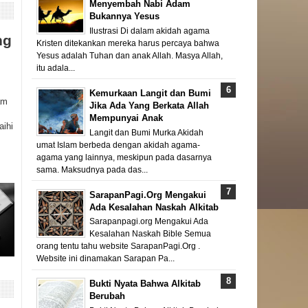
Menyembah Nabi Adam
Bukannya Yesus
Ilustrasi Di dalam akidah agama
ng
Kristen ditekankan mereka harus percaya bahwa
Yesus adalah Tuhan dan anak Allah. Masya Allah,
itu adala...
Kemurkaan Langit dan Bumi
am
Jika Ada Yang Berkata Allah
Mempunyai Anak
aihi
Langit dan Bumi Murka Akidah
umat Islam berbeda dengan akidah agama-
agama yang lainnya, meskipun pada dasarnya
sama. Maksudnya pada das...
SarapanPagi.Org Mengakui
Ada Kesalahan Naskah Alkitab
Sarapanpagi.org Mengakui Ada
Kesalahan Naskah Bible Semua
orang tentu tahu website SarapanPagi.Org .
Website ini dinamakan Sarapan Pa...
Bukti Nyata Bahwa Alkitab
Berubah