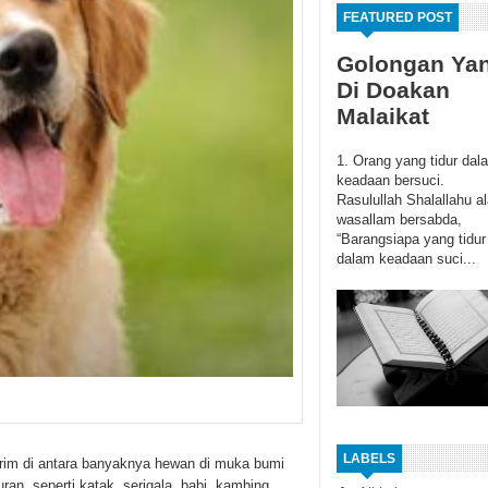
FEATURED POST
Golongan Ya
Di Doakan
Malaikat
1. Orang yang tidur dal
keadaan bersuci.
Rasulullah Shalallahu al
wasallam bersabda,
“Barangsiapa yang tidur
dalam keadaan suci...
LABELS
arim di antara banyaknya hewan di muka bumi
an, seperti katak, serigala, babi, kambing,