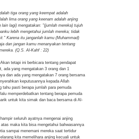
dalah tiga orang yang keempat adalah
dalah lima orang yang keenam adalah anjing
 lain lagi) mengatakan: "(jumlah mereka) tujuh
hanku lebih mengetahui jumlah mereka; tidak
kit." Karena itu janganlah kamu (Muhammad)
 saja dan jangan kamu menanyakan tentang
ereka. (Q.S. Al-Kahf : 22)
Akan tetapi ini berbicara tentang pendapat
t, ada yang mengatakan 3 orang dan 1
gnya dan ada yang mengatakan 7 orang bersama
menyerahkan keputusannya kepada Allah
 tahu pasti berapa jumlah para pemuda
 terlalu memperdebatkan tentang berapa pemuda
narik untuk kita simak dan baca bersama di Al-
, hampir seluruh ayatnya mengenai anjing
i atas maka kita bisa mengetahui bahwasannya
tia sampai menemani mereka saat tertidur
melarang kita memelihara anjing kecuali untuk