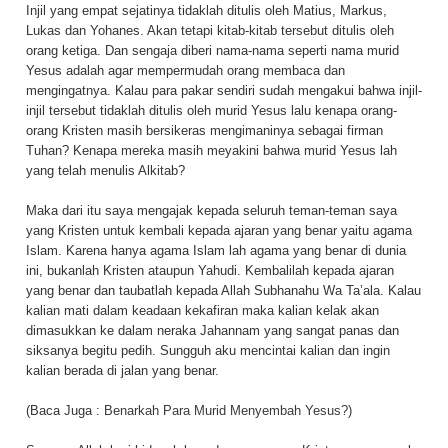
Injil yang empat sejatinya tidaklah ditulis oleh Matius, Markus,
Lukas dan Yohanes. Akan tetapi kitab-kitab tersebut ditulis oleh
orang ketiga. Dan sengaja diberi nama-nama seperti nama murid
Yesus adalah agar mempermudah orang membaca dan
mengingatnya. Kalau para pakar sendiri sudah mengakui bahwa injil-
injil tersebut tidaklah ditulis oleh murid Yesus lalu kenapa orang-
orang Kristen masih bersikeras mengimaninya sebagai firman
Tuhan? Kenapa mereka masih meyakini bahwa murid Yesus lah
yang telah menulis Alkitab?
Maka dari itu saya mengajak kepada seluruh teman-teman saya
yang Kristen untuk kembali kepada ajaran yang benar yaitu agama
Islam. Karena hanya agama Islam lah agama yang benar di dunia
ini, bukanlah Kristen ataupun Yahudi. Kembalilah kepada ajaran
yang benar dan taubatlah kepada Allah Subhanahu Wa Ta’ala. Kalau
kalian mati dalam keadaan kekafiran maka kalian kelak akan
dimasukkan ke dalam neraka Jahannam yang sangat panas dan
siksanya begitu pedih. Sungguh aku mencintai kalian dan ingin
kalian berada di jalan yang benar.
(Baca Juga :
Benarkah Para Murid Menyembah Yesus?
)