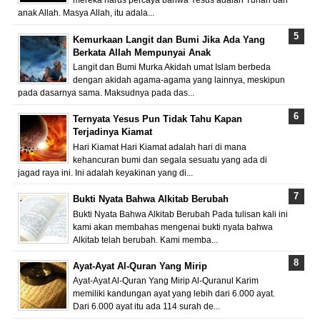
mereka harus percaya bahwa Yesus adalah Tuhan dan
anak Allah. Masya Allah, itu adala...
Kemurkaan Langit dan Bumi Jika Ada Yang
Berkata Allah Mempunyai Anak
Langit dan Bumi Murka Akidah umat Islam berbeda
dengan akidah agama-agama yang lainnya, meskipun
pada dasarnya sama. Maksudnya pada das...
Ternyata Yesus Pun Tidak Tahu Kapan
Terjadinya Kiamat
Hari Kiamat Hari Kiamat adalah hari di mana
kehancuran bumi dan segala sesuatu yang ada di
jagad raya ini. Ini adalah keyakinan yang di...
Bukti Nyata Bahwa Alkitab Berubah
Bukti Nyata Bahwa Alkitab Berubah Pada tulisan kali ini
kami akan membahas mengenai bukti nyata bahwa
Alkitab telah berubah. Kami memba...
Ayat-Ayat Al-Quran Yang Mirip
Ayat-Ayat Al-Quran Yang Mirip Al-Quranul Karim
memiliki kandungan ayat yang lebih dari 6.000 ayat.
Dari 6.000 ayat itu ada 114 surah de...