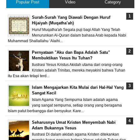
Popular Post
Video
Category
Surah-Surah Yang Diawali Dengan Huruf
Hijaiyah (Muqatha’ah)
Huruf Muqatha'ah Segala puji bagi Allah Yang Telah
Menurunkan Al-Quran dalam bahasa Arab kepada Nabi
Muhammad Shallallahu ‘Alaihi...
Pernyataan "Aku dan Bapa Adalah Satu"
Membuktikan Yesus Itu Tuhan?
Ilustrasi Yesus Kristus Akidah utama dari orang-orang
Kristen adalah Trinitas, mereka meyakini bahwa Tuhan
itu Esa akan tetapi terd...
Islam Mengajarkan Kita Mulai dari Hal-Hal Yang
Sangat Kecil
Islam Agama Yang Sempurna Islam adalah agama
yang sangat sempurna, setiap orang yang beragama
Islam patut berbangga dan bersyukur. Kare...
Seharusnya Umat Kristen Menyembah Nabi
Adam Bukannya Yesus
Ilustrasi Di dalam akidah agama Kristen ditekankan