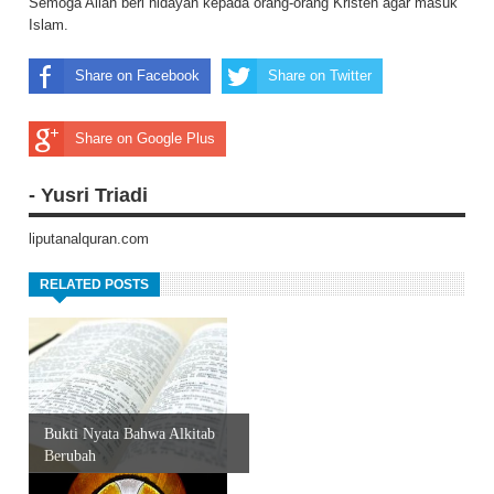
Semoga Allah beri hidayah kepada orang-orang Kristen agar masuk
Islam.
Share on Facebook
Share on Twitter
Share on Google Plus
- Yusri Triadi
liputanalquran.com
RELATED POSTS
Bukti Nyata Bahwa Alkitab
Berubah