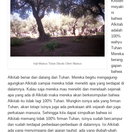
Kristen
meyaki
ni
bahwa
Alkitab
adalah
100%
wahyu
Tuhan.
Mereka
berang
Injil Matius Tidak Ditulis Oleh Matius
gapan
bahwa
Alkitab benar dan datang dari Tuhan. Mereka begitu mengagung-
agungkan Alkitab sampai mereka tidak meneliti apa yang terdapat di
dalamnya. Kalau saja mereka mau meneliti dan menelaah sejenak
apa yang ada di Alkitab maka mereka akan berkesimpulan bahwa
Alkitab itu tidak lagi 100% Tuhan. Mungkin isinya ada yang firman
Tuhan, akan tetapi isinya juga ada perkataan ahli sejarah dan juga
perkataan manusia. Sehingga kita dapat simpulkan bahwa isi
Alkitab memang tidak 100% firman Tuhan, isinya sudah bercampur
dan sudah terdapat perbedaan-perbedaan di dalamnya. Isi Alkitab
ada yang menyimpang dari ajaran tauhid, ada yang diubah-ubah,