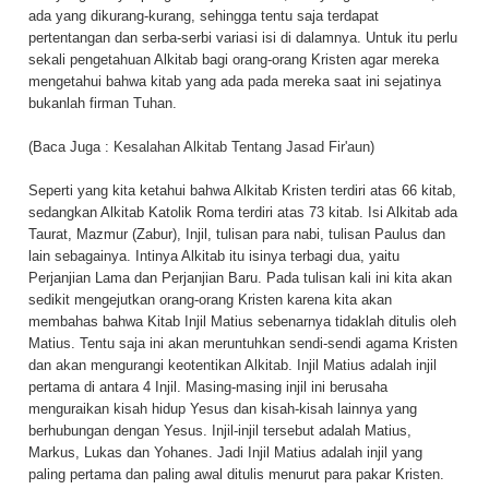
ada yang dikurang-kurang, sehingga tentu saja terdapat
pertentangan dan serba-serbi variasi isi di dalamnya. Untuk itu perlu
sekali pengetahuan Alkitab bagi orang-orang Kristen agar mereka
mengetahui bahwa kitab yang ada pada mereka saat ini sejatinya
bukanlah firman Tuhan.
(Baca Juga :
Kesalahan Alkitab Tentang Jasad Fir'aun
)
Seperti yang kita ketahui bahwa Alkitab Kristen terdiri atas 66 kitab,
sedangkan Alkitab Katolik Roma terdiri atas 73 kitab. Isi Alkitab ada
Taurat, Mazmur (Zabur), Injil, tulisan para nabi, tulisan Paulus dan
lain sebagainya. Intinya Alkitab itu isinya terbagi dua, yaitu
Perjanjian Lama dan Perjanjian Baru. Pada tulisan kali ini kita akan
sedikit mengejutkan orang-orang Kristen karena kita akan
membahas bahwa Kitab Injil Matius sebenarnya tidaklah ditulis oleh
Matius. Tentu saja ini akan meruntuhkan sendi-sendi agama Kristen
dan akan mengurangi keotentikan Alkitab. Injil Matius adalah injil
pertama di antara 4 Injil. Masing-masing injil ini berusaha
menguraikan kisah hidup Yesus dan kisah-kisah lainnya yang
berhubungan dengan Yesus. Injil-injil tersebut adalah Matius,
Markus, Lukas dan Yohanes. Jadi Injil Matius adalah injil yang
paling pertama dan paling awal ditulis menurut para pakar Kristen.