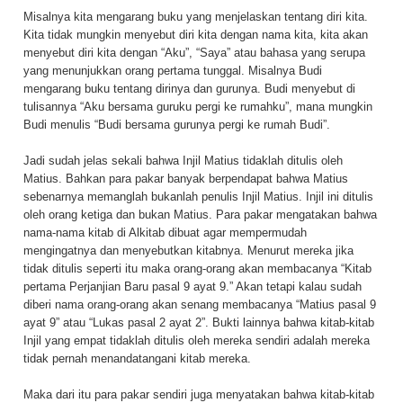
Misalnya kita mengarang buku yang menjelaskan tentang diri kita.
Kita tidak mungkin menyebut diri kita dengan nama kita, kita akan
menyebut diri kita dengan “Aku”, “Saya” atau bahasa yang serupa
yang menunjukkan orang pertama tunggal. Misalnya Budi
mengarang buku tentang dirinya dan gurunya. Budi menyebut di
tulisannya “Aku bersama guruku pergi ke rumahku”, mana mungkin
Budi menulis “Budi bersama gurunya pergi ke rumah Budi”.
Jadi sudah jelas sekali bahwa Injil Matius tidaklah ditulis oleh
Matius. Bahkan para pakar banyak berpendapat bahwa Matius
sebenarnya memanglah bukanlah penulis Injil Matius. Injil ini ditulis
oleh orang ketiga dan bukan Matius. Para pakar mengatakan bahwa
nama-nama kitab di Alkitab dibuat agar mempermudah
mengingatnya dan menyebutkan kitabnya. Menurut mereka jika
tidak ditulis seperti itu maka orang-orang akan membacanya “Kitab
pertama Perjanjian Baru pasal 9 ayat 9.” Akan tetapi kalau sudah
diberi nama orang-orang akan senang membacanya “Matius pasal 9
ayat 9” atau “Lukas pasal 2 ayat 2”. Bukti lainnya bahwa kitab-kitab
Injil yang empat tidaklah ditulis oleh mereka sendiri adalah mereka
tidak pernah menandatangani kitab mereka.
Maka dari itu para pakar sendiri juga menyatakan bahwa kitab-kitab