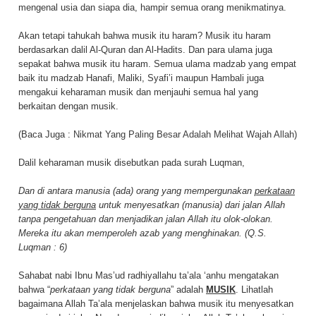
mengenal usia dan siapa dia, hampir semua orang menikmatinya.
Akan tetapi tahukah bahwa musik itu haram? Musik itu haram
berdasarkan dalil Al-Quran dan Al-Hadits. Dan para ulama juga
sepakat bahwa musik itu haram. Semua ulama madzab yang empat
baik itu madzab Hanafi, Maliki, Syafi’i maupun Hambali juga
mengakui keharaman musik dan menjauhi semua hal yang
berkaitan dengan musik.
(Baca Juga :
Nikmat Yang Paling Besar Adalah Melihat Wajah Allah
)
Dalil keharaman musik disebutkan pada surah Luqman,
Dan di antara manusia (ada) orang yang mempergunakan
perkataan
yang tidak berguna
untuk menyesatkan (manusia) dari jalan Allah
tanpa pengetahuan dan menjadikan jalan Allah itu olok-olokan.
Mereka itu akan memperoleh azab yang menghinakan. (Q.S.
Luqman : 6)
Sahabat nabi Ibnu Mas’ud radhiyallahu ta’ala ‘anhu mengatakan
bahwa “
perkataan yang tidak berguna
” adalah
MUSIK
. Lihatlah
bagaimana Allah Ta’ala menjelaskan bahwa musik itu menyesatkan