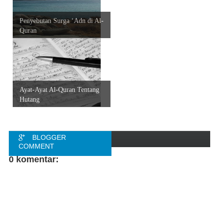
Penyebutan Surga ‘Adn di Al-
Quran
Ayat-Ayat Al-Quran Tentang
Hutang
BLOGGER
COMMENT
0 komentar:
FACEBOOK
COMMENT