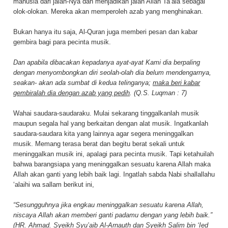
manusia dari jalan-Nya dan menjadikan jalan Allah Ta’ala sebagai
olok-olokan. Mereka akan memperoleh azab yang menghinakan.
Bukan hanya itu saja, Al-Quran juga memberi pesan dan kabar
gembira bagi para pecinta musik.
Dan apabila dibacakan kepadanya ayat-ayat Kami dia berpaling
dengan menyombongkan diri seolah-olah dia belum mendengarnya,
seakan- akan ada sumbat di kedua telinganya;
maka beri kabar
gembiralah dia dengan azab yang pedih
. (Q.S. Luqman : 7)
Wahai saudara-saudaraku. Mulai sekarang tinggalkanlah musik
maupun segala hal yang berkaitan dengan alat musik. Ingatkanlah
saudara-saudara kita yang lainnya agar segera meninggalkan
musik. Memang terasa berat dan begitu berat sekali untuk
meninggalkan musik ini, apalagi para pecinta musik. Tapi ketahuilah
bahwa barangsiapa yang meninggalkan sesuatu karena Allah maka
Allah akan ganti yang lebih baik lagi. Ingatlah sabda Nabi shallallahu
‘alaihi wa sallam berikut ini,
“Sesungguhnya jika engkau meninggalkan sesuatu karena Allah,
niscaya Allah akan memberi ganti padamu dengan yang lebih baik.”
(HR. Ahmad. Syeikh Syu’aib Al-Arnauth dan Syeikh Salim bin ‘Ied