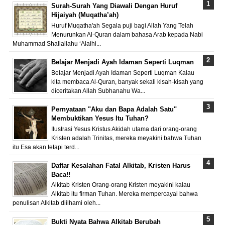
Surah-Surah Yang Diawali Dengan Huruf
Hijaiyah (Muqatha’ah)
Huruf Muqatha'ah Segala puji bagi Allah Yang Telah
Menurunkan Al-Quran dalam bahasa Arab kepada Nabi
Muhammad Shallallahu ‘Alaihi...
Belajar Menjadi Ayah Idaman Seperti Luqman
Belajar Menjadi Ayah Idaman Seperti Luqman Kalau
kita membaca Al-Quran, banyak sekali kisah-kisah yang
diceritakan Allah Subhanahu Wa...
Pernyataan "Aku dan Bapa Adalah Satu"
Membuktikan Yesus Itu Tuhan?
Ilustrasi Yesus Kristus Akidah utama dari orang-orang
Kristen adalah Trinitas, mereka meyakini bahwa Tuhan
itu Esa akan tetapi terd...
Daftar Kesalahan Fatal Alkitab, Kristen Harus
Baca!!
Alkitab Kristen Orang-orang Kristen meyakini kalau
Alkitab itu firman Tuhan. Mereka mempercayai bahwa
penulisan Alkitab diilhami oleh...
Bukti Nyata Bahwa Alkitab Berubah