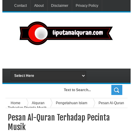
Contact
About
Disclaimer
Privacy Policy
Home
Alquran
Pengetahuan Islam
Pesan Al-Quran
Terhadap Pecinta Musik
Pesan Al-Quran Terhadap Pecinta
Musik