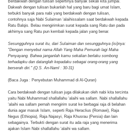
Berdakwah dengan tulisan sepertinya banyak sekali kita jumpai.
Dakwah dengan tulisan bukanlah hal yang baru bagi umat Islam,
terbukti banyak para nabi yang berdakwah dengan tulisan,
contohnya saja Nabi Sulaiman ‘alaihissalam saat berdakwah kepada
Ratu Balqis. Belau mengirimkan surat kepada sang Ratu dan pada
akhirnya sang Ratu pun kembali kepada jalan yang benar.
Sesungguhnya surat itu, dari SuIaiman dan sesungguhnya (isi)nya:
"Dengan menyebut nama Allah Yang Maha Pemurah lagi Maha
Penyayang. Bahwa janganlah kamu sekalian berlaku sombong
terhadapku dan datanglah kepadaku sebagai orang-orang yang
berserah diri." (Q.S. An-Naml : 30-31)
(Baca Juga :
Penyebutan Muhammad di Al-Quran
)
Cara berdakwah dengan tulisan juga dilakukan oleh nabi kita tercinta
yaitu Nabi Muhammad shallallahu ‘alaihi wa sallam. Nabi shallallahu
‘alaihi wa sallam pernah mengirim surat ke berbagai raja di belahan
dunia agar masuk Islam, seperti Raja Heraclius (Romawi), Raja
Negus (Ethiopia), Raja Najasyi, Raja Khusrau (Persia) dan lain
sebagainya. Terbukti dengan surat itu ada raja yang menerima
ajakan Islam Nabi shallallahu ‘alaihi wa sallam.