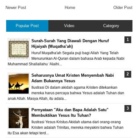
Newer Post
Home
Older Post
Popular Post
Video
Category
Surah-Surah Yang Diawali Dengan Huruf
Hijaiyah (Muqatha’ah)
Huruf Muqatha'ah Segala puji bagi Allah Yang Telah
Menurunkan Al-Quran dalam bahasa Arab kepada Nabi
Muhammad Shallallahu ‘Alaihi...
Seharusnya Umat Kristen Menyembah Nabi
Adam Bukannya Yesus
Ilustrasi Di dalam akidah agama Kristen ditekankan
mereka harus percaya bahwa Yesus adalah Tuhan dan
anak Allah. Masya Allah, itu adala...
Pernyataan "Aku dan Bapa Adalah Satu"
Membuktikan Yesus Itu Tuhan?
Ilustrasi Yesus Kristus Akidah utama dari orang-orang
Kristen adalah Trinitas, mereka meyakini bahwa Tuhan
itu Esa akan tetapi terd...