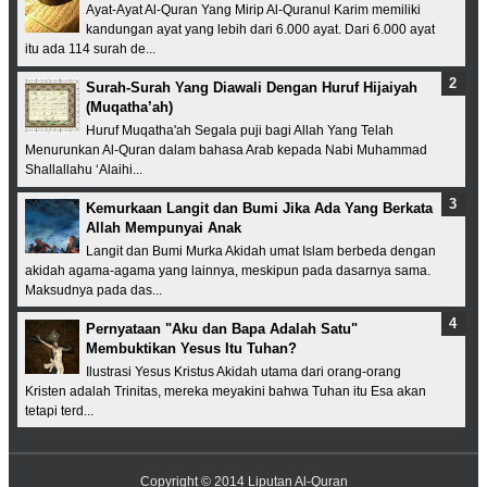
Ayat-Ayat Al-Quran Yang Mirip Al-Quranul Karim memiliki
kandungan ayat yang lebih dari 6.000 ayat. Dari 6.000 ayat
itu ada 114 surah de...
Surah-Surah Yang Diawali Dengan Huruf Hijaiyah
(Muqatha’ah)
Huruf Muqatha'ah Segala puji bagi Allah Yang Telah
Menurunkan Al-Quran dalam bahasa Arab kepada Nabi Muhammad
Shallallahu ‘Alaihi...
Kemurkaan Langit dan Bumi Jika Ada Yang Berkata
Allah Mempunyai Anak
Langit dan Bumi Murka Akidah umat Islam berbeda dengan
akidah agama-agama yang lainnya, meskipun pada dasarnya sama.
Maksudnya pada das...
Pernyataan "Aku dan Bapa Adalah Satu"
Membuktikan Yesus Itu Tuhan?
Ilustrasi Yesus Kristus Akidah utama dari orang-orang
Kristen adalah Trinitas, mereka meyakini bahwa Tuhan itu Esa akan
tetapi terd...
Copyright © 2014
Liputan Al-Quran