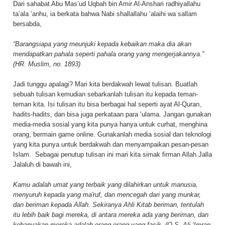
Dari sahabat Abu Mas’ud Uqbah bin Amir Al-Anshari radhiyallahu
ta’ala ‘anhu, ia berkata bahwa Nabi shallallahu ‘alaihi wa sallam
bersabda,
“Barangsiapa yang meunjuki kepada kebaikan maka dia akan
mendapatkan pahala seperti pahala orang yang mengerjakannya.”
(HR. Muslim, no. 1893)
Jadi tunggu apalagi? Mari kita berdakwah lewat tulisan. Buatlah
sebuah tulisan kemudian sebarkanlah tulisan itu kepada teman-
teman kita. Isi tulisan itu bisa berbagai hal seperti ayat Al-Quran,
hadits-hadits, dan bisa juga perkataan para ‘ulama. Jangan gunakan
media-media sosial yang kita punya hanya untuk curhat, menghina
orang, bermain game online. Gunakanlah media sosial dan teknologi
yang kita punya untuk berdakwah dan menyampaikan pesan-pesan
Islam.
Sebagai penutup tulisan ini mari kita simak firman Allah Jalla
Jalaluh di bawah ini,
Kamu adalah umat yang terbaik yang dilahirkan untuk manusia,
menyuruh kepada yang ma'ruf, dan mencegah dari yang munkar,
dan beriman kepada Allah. Sekiranya Ahli Kitab beriman, tentulah
itu lebih baik bagi mereka, di antara mereka ada yang beriman, dan
kebanyakan mereka adalah orang-orang yang fasik. (Q.S. Ali ‘Imran