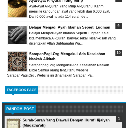
Ayat-Ayat Al-Quran Yang Mirip
Ayat-Ayat Al-Quran Yang Mirip Al-Quranul Karim
memiliki kandungan ayat yang lebih dari 6.000 ayat.
Dari 6.000 ayat itu ada 114 surah de...
Belajar Menjadi Ayah Idaman Seperti Luqman
Belajar Menjadi Ayah Idaman Seperti Luqman Kalau
kita membaca Al-Quran, banyak sekali kisah-kisah yang
diceritakan Allah Subhanahu Wa...
SarapanPagi.Org Mengakui Ada Kesalahan
Naskah Alkitab
Sarapanpagi.org Mengakui Ada Kesalahan Naskah
Bible Semua orang tentu tahu website
SarapanPagi.Org . Website ini dinamakan Sarapan Pa...
FACEBOOK PAGE
RANDOM POST
Surah-Surah Yang Diawali Dengan Huruf Hijaiyah
(Muqatha’ah)