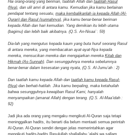
Hai orang-orang yang beriman, taatilah Allah dan
taatilah Rasul
(Nya)
, dan ulil amri di antara kamu. Kemudian jika kamu berlainan
pendapat tentang sesuatu,
maka kembalikanlah ia kepada Allah (Al-
Quran) dan Rasul (sunnahnya)
, jika kamu benar-benar beriman
kepada Allah dan hari kemudian. Yang demikian itu lebih utama
(bagimu) dan lebih baik akibatnya. (Q.S. An-Nisaa’ : 59)
Dia-lah yang mengutus kepada kaum yang buta huruf seorang Rasul
di antara mereka, yang membacakan ayat-ayat-Nya kepada
mereka, mensucikan mereka dan mengajarkan mereka
Kitab dan
Hikmah (As-Sunnah)
. Dan sesungguhnya mereka sebelumnya
benar-benar dalam kesesatan yang nyata, (Q.S. Al-Jumu’ah : 2)
Dan taatlah kamu kepada Allah dan
taatlah kamu kepada Rasul-
(Nya)
dan berhati-hatilah. Jika kamu berpaling, maka ketahuilah
bahwa sesungguhnya kewajiban Rasul Kami, hanyalah
menyampaikan (amanat Allah) dengan terang. (Q.S. Al-Maa’idah :
92)
Jadi jika ada orang yang mengaku mengikuti Al-Quran saja tetapi
meninggalkan hadits, itu berarti dia belum mentaati semua perintah
Al-Quran. Al-Quran sendiri dengan jelas memerintahkan agar
mengikuti hadits-hadits Rasulullah shallallahu ‘alaihi wa sallam.