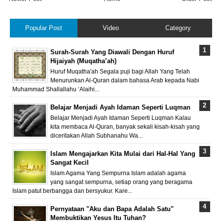
Popular Post
Video
Category
Surah-Surah Yang Diawali Dengan Huruf
Hijaiyah (Muqatha’ah)
Huruf Muqatha'ah Segala puji bagi Allah Yang Telah
Menurunkan Al-Quran dalam bahasa Arab kepada Nabi
Muhammad Shallallahu ‘Alaihi...
Belajar Menjadi Ayah Idaman Seperti Luqman
Belajar Menjadi Ayah Idaman Seperti Luqman Kalau
kita membaca Al-Quran, banyak sekali kisah-kisah yang
diceritakan Allah Subhanahu Wa...
Islam Mengajarkan Kita Mulai dari Hal-Hal Yang
Sangat Kecil
Islam Agama Yang Sempurna Islam adalah agama
yang sangat sempurna, setiap orang yang beragama
Islam patut berbangga dan bersyukur. Kare...
Pernyataan "Aku dan Bapa Adalah Satu"
Membuktikan Yesus Itu Tuhan?