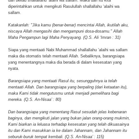
dari beliau shallallahu ‘alaihi wa sallam. Maka dari itu kita
diperintahkan untuk mengikuti Rasulullah shallallahu ‘alaihi wa
sallam.
Katakanlah: "Jika kamu (benar-benar) mencintai Allah, ikutilah aku,
niscaya Allah mengasihi dan mengampuni dosa-dosamu." Allah
Maha Pengampun lagi Maha Penyayang. (Q.S. Ali ‘Imran : 31)
Siapa yang mentaati Nabi Muhammad shallallahu ‘alaihi wa sallam
maka dia otomatis telah mentaati Allah. Sebaliknya, barangsiapa
yang menentangnya maka dia berada di dalam kesesatan yang
nyata.
Barangsiapa yang mentaati Rasul itu, sesungguhnya ia telah
mentaati Allah. Dan barangsiapa yang berpaling (dari ketaatan itu),
maka Kami tidak mengutusmu untuk menjadi pemelihara bagi
mereka. (Q.S. An-Nisaa’ : 80)
Dan barangsiapa yang menentang Rasul sesudah jelas kebenaran
baginya, dan mengikuti jalan yang bukan jalan orang-orang mukmin,
Kami biarkan ia leluasa terhadap kesesatan yang telah dikuasainya
itu dan Kami masukkan ia ke dalam Jahannam, dan Jahannam itu
seburuk-buruk tempat kembali. (Q.S. An-Nisaa’ : 115)