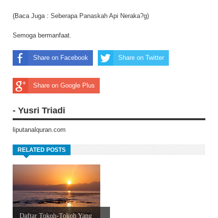
(Baca Juga :
Seberapa Panaskah Api Neraka?g
)
Semoga bermanfaat.
Share on Facebook
Share on Twitter
Share on Google Plus
- Yusri Triadi
liputanalquran.com
RELATED POSTS
Daftar Tokoh-Tokoh Yang