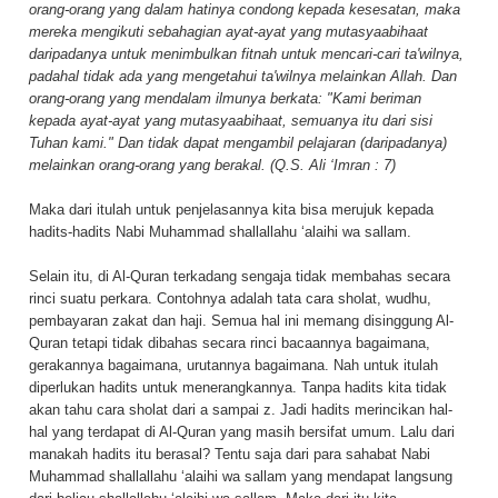
orang-orang yang dalam hatinya condong kepada kesesatan, maka
mereka mengikuti sebahagian ayat-ayat yang mutasyaabihaat
daripadanya untuk menimbulkan fitnah untuk mencari-cari ta'wilnya,
padahal tidak ada yang mengetahui ta'wilnya melainkan Allah. Dan
orang-orang yang mendalam ilmunya berkata: "Kami beriman
kepada ayat-ayat yang mutasyaabihaat, semuanya itu dari sisi
Tuhan kami." Dan tidak dapat mengambil pelajaran (daripadanya)
melainkan orang-orang yang berakal. (Q.S. Ali ‘Imran : 7)
Maka dari itulah untuk penjelasannya kita bisa merujuk kepada
hadits-hadits Nabi Muhammad shallallahu ‘alaihi wa sallam.
Selain itu, di Al-Quran terkadang sengaja tidak membahas secara
rinci suatu perkara. Contohnya adalah tata cara sholat, wudhu,
pembayaran zakat dan haji. Semua hal ini memang disinggung Al-
Quran tetapi tidak dibahas secara rinci bacaannya bagaimana,
gerakannya bagaimana, urutannya bagaimana. Nah untuk itulah
diperlukan hadits untuk menerangkannya. Tanpa hadits kita tidak
akan tahu cara sholat dari a sampai z. Jadi hadits merincikan hal-
hal yang terdapat di Al-Quran yang masih bersifat umum. Lalu dari
manakah hadits itu berasal? Tentu saja dari para sahabat Nabi
Muhammad shallallahu ‘alaihi wa sallam yang mendapat langsung