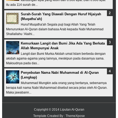
kandungan ayat yang lebih dari 6.000 ayat. Dari 6.000 ayat
itu ada 114 surah de...
Surah-Surah Yang Diawali Dengan Huruf Hijaiyah
(Muqatha’ah)
Huruf Muqatha'ah Segala puji bagi Allah Yang Telah
Menurunkan Al-Quran dalam bahasa Arab kepada Nabi Muhammad
Shallallahu ‘Alaihi...
Kemurkaan Langit dan Bumi Jika Ada Yang Berkata
Allah Mempunyai Anak
Langit dan Bumi Murka Akidah umat Islam berbeda dengan
akidah agama-agama yang lainnya, meskipun pada dasarnya sama.
Maksudnya pada das...
Penyebutan Nama Nabi Muhammad di Al-Quran
(Lengkap)
Muhammad Mungkin ada orang yang bertanya, sebenarnya
berapa kali nama Nabi Muhammad disebut secara jelas oleh Al-Quran.
Maka jawabann...
Copyright © 2014
Liputan Al-Quran
Template Created By :
ThemeXpose