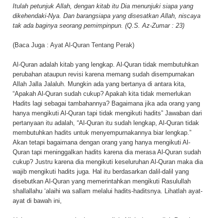
Itulah petunjuk Allah, dengan kitab itu Dia menunjuki siapa yang
dikehendaki-Nya. Dan barangsiapa yang disesatkan Allah, niscaya
tak ada baginya seorang pemimpinpun. (Q.S. Az-Zumar : 23)
(Baca Juga :
Ayat Al-Quran Tentang Perak
)
Al-Quran adalah kitab yang lengkap. Al-Quran tidak membutuhkan
perubahan ataupun revisi karena memang sudah disempurnakan
Allah Jalla Jalaluh. Mungkin ada yang bertanya di antara kita,
“Apakah Al-Quran sudah cukup? Apakah kita tidak memerlukan
Hadits lagi sebagai tambahannya? Bagaimana jika ada orang yang
hanya mengikuti Al-Quran tapi tidak mengikuti hadits” Jawaban dari
pertanyaan itu adalah, “Al-Quran itu sudah lengkap, Al-Quran tidak
membutuhkan hadits untuk menyempurnakannya biar lengkap.”
Akan tetapi bagaimana dengan orang yang hanya mengikuti Al-
Quran tapi meninggalkan hadits karena dia merasa Al-Quran sudah
cukup? Justru karena dia mengikuti keseluruhan Al-Quran maka dia
wajib mengikuti hadits juga. Hal itu berdasarkan dalil-dalil yang
disebutkan Al-Quran yang memerintahkan mengikuti Rasulullah
shallallahu ‘alaihi wa sallam melalui hadits-haditsnya. Lihatlah ayat-
ayat di bawah ini,