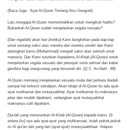
(Baca Juga :
Ayat Al-Quran Tentang Ilmu Geografi
)
Lalu mengapa Al-Quran memerintahkan untuk mengikuti hadits?
Bukankah Al-Quran sudah menjelaskan segala sesuatu?
(Dan ingatlah) akan hari (ketika) Kami bangkitkan pada tiap-tiap
umat seorang saksi atas mereka dari mereka sendiri dan Kami
datangkan kamu (Muhammad) menjadi saksi atas seluruh umat
manusia. Dan Kami turunkan kepadamu Al-Kitab (Al-Quran) untuk
menjelaskan segala sesuatu dan petunjuk serta rahmat dan kabar
gembira bagi orang-orang yang berserah diri. (Q.S. An-Nahl : 89)
Al-Quran memang menjelaskan sesuatu mulai dari perkara ibadah
sampai hal terkecil sekalipun. Akan tetapi di Al-Quran itu ada ayat-
ayat muhkamat dan mutasyabihat. Ayat muhkamat itu maknanya
jelas dan mudah dipahami, sedangkan ayat mutasyabihat
maknanya sulit dipahami.
Dia-lah yang menurunkan Al-Kitab (Al-Quran) kepada kamu. Di
antara (isi) nya ada ayat-ayat yang muhkamaat, itulah pokok-pokok
isi Al qur'an dan yang lain (ayat-ayat) mutasyaabihaat. Adapun