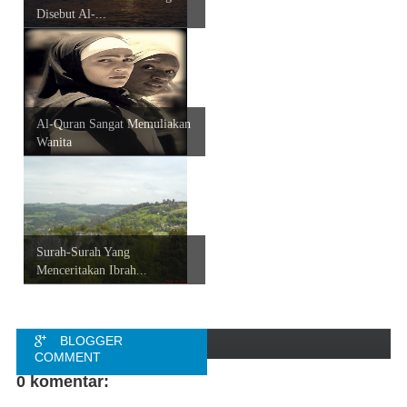
Disebut Al-...
Al-Quran Sangat Memuliakan
Wanita
Surah-Surah Yang
Menceritakan Ibrah...
BLOGGER
COMMENT
0 komentar:
FACEBOOK