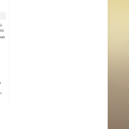
l-
riz
han
h
n