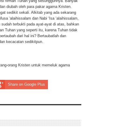
erisi firman Tuhan yang sesungguhnya. Banyak
 dan diubah oleh para pakar agama Kristen.
at sedikit sekali. Alkitab yang ada sekarang
Musa ‘alaihissalam dan Nabi ‘Isa ‘alaihissalam,
u sudah terbukti pada ayat-ayat di atas, bahkan
 Tuhan yang seperti itu, karena Tuhan tidak
ertaubah dari hal ini? Bertaubatlah dan
an kecacatan sedikitpun.
ang-orang Kristen untuk memeluk agama
Share on Google Plus