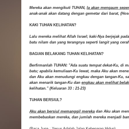
Mereka akan mengikuti TUHAN,
Ia akan mengaum seper
anak-anak akan datang dengan gemetar dari barat, (Hose
KAKI TUHAN KELIHATAN?
Lalu mereka melihat Allah Israel; kaki-Nya berjejak pad
batu nilam dan yang terangnya seperti langit yang cerah
BAGIAN BELAKANG TUHAN KELIHATAN?
Berfirmanlah TUHAN: "Ada suatu tempat dekat-Ku, di m
batu; apabila kemuliaan-Ku lewat, maka Aku akan men
dan Aku akan menudungi engkau dengan tangan-Ku, sa
akan menarik tangan-Ku dan
engkau akan melihat bela
kelihatan." (Keluaran 33 : 21-23)
TUHAN BERSIUL?
Aku akan bersiul memanggil mereka
dan Aku akan men
membebaskan mereka, dan jumlah mereka menjadi banyak
(Baca Juga :
Yesus Adalah Jalan Kebenaran Hidup
)