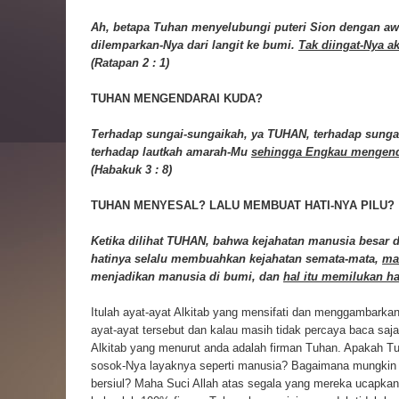
Ah, betapa Tuhan menyelubungi puteri Sion dengan aw
dilemparkan-Nya dari langit ke bumi.
Tak diingat-Nya a
(Ratapan 2 : 1)
TUHAN MENGENDARAI KUDA?
Terhadap sungai-sungaikah, ya TUHAN, terhadap sunga
terhadap lautkah amarah-Mu
sehingga Engkau mengend
(Habakuk 3 : 8)
TUHAN MENYESAL? LALU MEMBUAT HATI-NYA PILU?
Ketika dilihat TUHAN, bahwa kejahatan manusia besar
hatinya selalu membuahkan kejahatan semata-mata,
ma
menjadikan manusia di bumi, dan
hal itu memilukan ha
Itulah ayat-ayat Alkitab yang mensifati dan menggambarkan
ayat-ayat tersebut dan kalau masih tidak percaya baca saja 
Alkitab yang menurut anda adalah firman Tuhan. Apakah
sosok-Nya layaknya seperti manusia? Bagaimana mungki
bersiul? Maha Suci Allah atas segala yang mereka ucapkan.