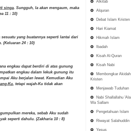
Alkitab
ti singa
. Sungguh, Ia akan mengaum, maka
Alquran
a 11 : 10)
Debat Islam Kristen
Hari Kiamat
a sesuatu yang buatannya seperti lantai dari
Hikmah Islam
. (Keluaran 24 : 10)
Ibadah
Kisah Al-Quran
Kisah Nabi
ana engkau dapat berdiri di atas gunung
empatkan engkau dalam lekuk gunung itu
Membongkar Akidah
mpai Aku berjalan lewat. Kemudian Aku
Kristen
kang-Ku
, tetapi wajah-Ku tidak akan
Menjawab Tuduhan
Nabi Shallallahu 'Ala
Wa Sallam
Pengetahuan Islam
gumpulkan mereka, sebab Aku sudah
 seperti dahulu. (Zakharia 10 : 8)
Riwayat Salahuddin
Yesus