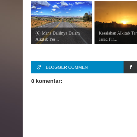
(6) Mana Dalilnya Dalam
Kesalahan Alkitab Te
Alkitab Yes...
Jasad Fir...
BLOGGER COMMENT
0 komentar: