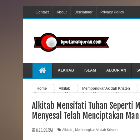
Contact
About
Disclaimer
Privacy Policy
ALKITAB
ISLAM
ALQUR'AN
S
Home
Alkitab
Membongkar Akidah Kristen
Contohnya Tuhan Menyesal Telah Menciptakan Manusia
Alkitab Mensifati Tuhan Seperti
Menyesal Telah Menciptakan Man
6:12:00 PM
Alkitab
,
Membongkar Akidah Kristen