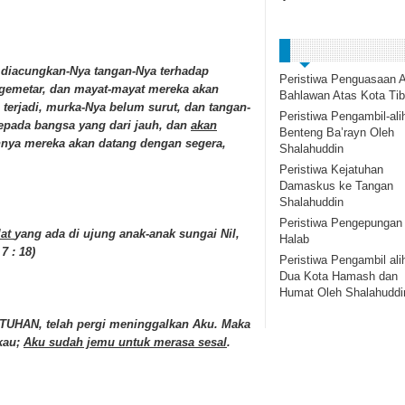
 diacungkan-Nya tangan-Nya terhadap
Peristiwa Penguasaan A
gemetar, dan mayat-mayat mereka akan
Bahlawan Atas Kota Tib
i terjadi, murka-Nya belum surut, dan tangan-
Peristiwa Pengambil-ali
kepada bangsa yang dari jauh, dan
akan
Benteng Ba’rayn Oleh
nya mereka akan datang dengan segera,
Shalahuddin
Peristiwa Kejatuhan
Damaskus ke Tangan
Shalahuddin
Peristiwa Pengepungan
lat
yang ada di ujung anak-anak sungai Nil,
Halab
7 : 18)
Peristiwa Pengambil ali
Dua Kota Hamash dan
Humat Oleh Shalahuddi
 TUHAN, telah pergi meninggalkan Aku. Maka
kau;
Aku sudah jemu untuk merasa sesal
.