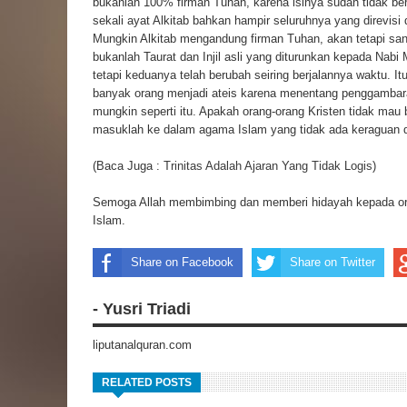
bukanlah 100% firman Tuhan, karena isinya sudah tidak b
sekali ayat Alkitab bahkan hampir seluruhnya yang direvisi
Mungkin Alkitab mengandung firman Tuhan, akan tetapi sang
bukanlah Taurat dan Injil asli yang diturunkan kepada Nabi 
tetapi keduanya telah berubah seiring berjalannya waktu. It
banyak orang menjadi ateis karena menentang penggambaran
mungkin seperti itu. Apakah orang-orang Kristen tidak mau b
masuklah ke dalam agama Islam yang tidak ada keraguan d
(Baca Juga :
Trinitas Adalah Ajaran Yang Tidak Logis
)
Semoga Allah membimbing dan memberi hidayah kepada or
Islam.
Share on Facebook
Share on Twitter
- Yusri Triadi
liputanalquran.com
RELATED POSTS