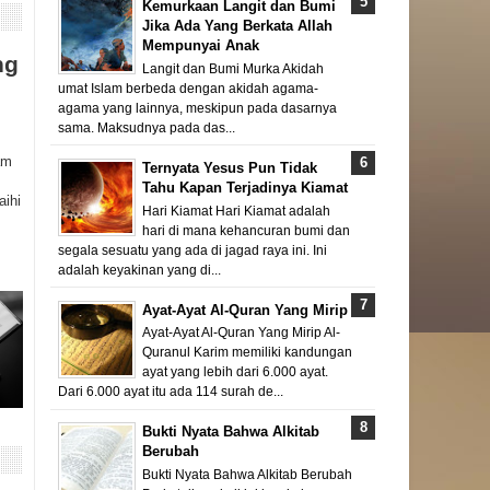
Kemurkaan Langit dan Bumi
Jika Ada Yang Berkata Allah
Mempunyai Anak
ng
Langit dan Bumi Murka Akidah
umat Islam berbeda dengan akidah agama-
agama yang lainnya, meskipun pada dasarnya
sama. Maksudnya pada das...
am
Ternyata Yesus Pun Tidak
Tahu Kapan Terjadinya Kiamat
aihi
Hari Kiamat Hari Kiamat adalah
hari di mana kehancuran bumi dan
segala sesuatu yang ada di jagad raya ini. Ini
adalah keyakinan yang di...
Ayat-Ayat Al-Quran Yang Mirip
Ayat-Ayat Al-Quran Yang Mirip Al-
Quranul Karim memiliki kandungan
ayat yang lebih dari 6.000 ayat.
Dari 6.000 ayat itu ada 114 surah de...
Bukti Nyata Bahwa Alkitab
Berubah
Bukti Nyata Bahwa Alkitab Berubah