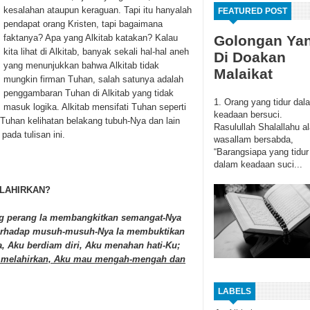
kesalahan ataupun keraguan. Tapi itu hanyalah
FEATURED POST
pendapat orang Kristen, tapi bagaimana
faktanya? Apa yang Alkitab katakan? Kalau
Golongan Ya
kita lihat di Alkitab, banyak sekali hal-hal aneh
Di Doakan
yang menunjukkan bahwa Alkitab tidak
Malaikat
mungkin firman Tuhan, salah satunya adalah
penggambaran Tuhan di Alkitab yang tidak
1. Orang yang tidur dal
masuk logika. Alkitab mensifati Tuhan seperti
keadaan bersuci.
Tuhan kelihatan belakang tubuh-Nya dan lain
Rasulullah Shalallahu al
ada tulisan ini.
wasallam bersabda,
“Barangsiapa yang tidur
dalam keadaan suci...
LAHIRKAN?
ang perang Ia membangkitkan semangat-Nya
, terhadap musuh-musuh-Nya Ia membuktikan
, Aku berdiam diri, Aku menahan hati-Ku;
 melahirkan, Aku mau mengah-mengah dan
LABELS