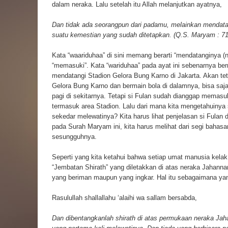
dalam neraka. Lalu setelah itu Allah melanjutkan ayatnya,
Dan tidak ada seorangpun dari padamu, melainkan mendatan
suatu kemestian yang sudah ditetapkan. (Q.S. Maryam : 71
Kata “waariduhaa” di sini memang berarti “mendatanginya (ne
“memasuki”. Kata “wariduhaa” pada ayat ini sebenarnya berm
mendatangi Stadion Gelora Bung Karno di Jakarta. Akan teta
Gelora Bung Karno dan bermain bola di dalamnya, bisa saja
pagi di sekitarnya. Tetapi si Fulan sudah dianggap memasu
termasuk area Stadion. Lalu dari mana kita mengetahuinya
sekedar melewatinya? Kita harus lihat penjelasan si Fulan d
pada Surah Maryam ini, kita harus melihat dari segi baha
sesungguhnya.
Seperti yang kita ketahui bahwa setiap umat manusia kel
“Jembatan Shirath” yang diletakkan di atas neraka Jahanna
yang beriman maupun yang ingkar. Hal itu sebagaimana yang
Rasulullah shallallahu ‘alaihi wa sallam bersabda,
Dan dibentangkanlah shirath di atas permukaan neraka J