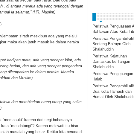
da saat itu kecuali para rasul. Dan doa para
ah.. di antara mereka ada yang tertinggal dengan
ampai ia selamat.” (HR. Muslim)
a
)
Peristiwa Penguasaan A
Bahlawan Atas Kota Tib
an/jembatan sirath meskipun ada yang melalui
Peristiwa Pengambil-ali
ngkar maka akan jatuh masuk ke dalam neraka
Benteng Ba’rayn Oleh
Shalahuddin
Peristiwa Kejatuhan
epat kedipan mata, ada yang secepat kilat, ada
Damaskus ke Tangan
ang berlari, dan ada yang secepat pengendara.
Shalahuddin
 yang dilemparkan ke dalam neraka. Mereka
Peristiwa Pengepungan
Bukhari dan Muslim)
Halab
Peristiwa Pengambil ali
Dua Kota Hamash dan
Humat Oleh Shalahuddi
takwa dan membiarkan orang-orang yang zalim
)
ai “memasuki” karena dari segi bahasanya
ata “mendatangi”? Karena melewati itu bisa
nlah masalah yang besar. Ketika kita berada di