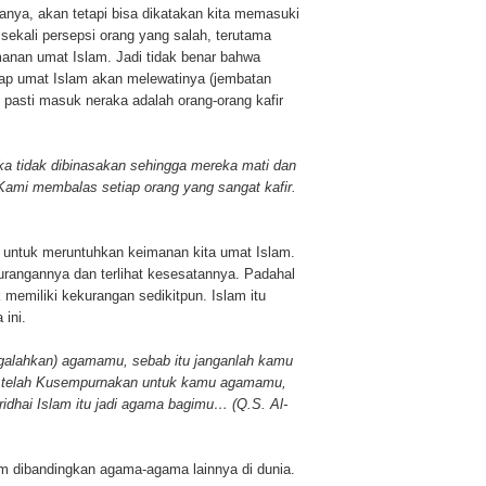
nya, akan tetapi bisa dikatakan kita memasuki
 sekali persepsi orang yang salah, terutama
nan umat Islam. Jadi tidak benar bahwa
iap umat Islam akan melewatinya (jembatan
 pasti masuk neraka adalah orang-orang kafir
ka tidak dibinasakan sehingga mereka mati dan
 Kami membalas setiap orang yang sangat kafir.
r untuk meruntuhkan keimanan kita umat Islam.
urangannya dan terlihat kesesatannya. Padahal
k memiliki kekurangan sedikitpun. Islam itu
ini.
mengalahkan) agamamu, sebab itu janganlah kamu
ni telah Kusempurnakan untuk kamu agamamu,
idhai Islam itu jadi agama bagimu… (Q.S. Al-
m dibandingkan agama-agama lainnya di dunia.