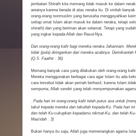
jembatan Shirath kita memang tidak masuk ke dalam neraka
areanya karena berada di atas neraka itu. Di sinilah banyak
orang-orang nonmuslim yang berusaha menggoyahkan keima
setiap umat Islam akan masuk ke dalam neraka, tetapi set
shirath) dan yang beriman akan selamat. Tetapi yang sudah
yang ingkar kepada Allah dan Rasul-Nya.
Dan orang-orang kafir bagi mereka neraka Jahannam. Mere
tidak (pula) diringankan dari mereka azabnya. Demikianlah
(Q.S. Faathir : 36)
Memang banyak cara yang dilakukan oleh orang-orang kafi
Mereka menggunakan berbagai cara agar Islam itu ada kek
cara tersebut tidak akan pernah berhasil, karena Islam tida
sempurna, Allah sendiri yang telah menyempurnakan agama 
..Pada hari ini orang-orang kafir telah putus asa untuk (
takut kepada mereka dan takutlah kepada-Ku. Pada hari i
dan telah Ku-cukupkan kepadamu nikmat-Ku, dan telah Ku-r
Maa’idah : 3)
Bukan hanya itu saja, Allah juga memenangkan agama Isla