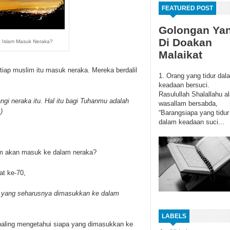
FEATURED POST
Golongan Ya
Di Doakan
 Islam Masuk Neraka?
Malaikat
iap muslim itu masuk neraka. Mereka berdalil
1. Orang yang tidur dal
keadaan bersuci.
Rasulullah Shalallahu al
gi neraka itu. Hal itu bagi Tuhanmu adalah
wasallam bersabda,
)
“Barangsiapa yang tidur
dalam keadaan suci...
lam akan masuk ke dalam neraka?
at ke-70,
g yang seharusnya dimasukkan ke dalam
LABELS
 paling mengetahui siapa yang dimasukkan ke