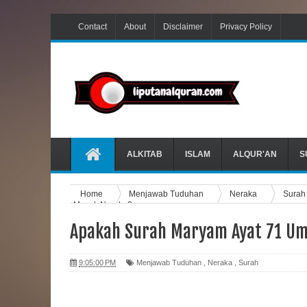
Contact
About
Disclaimer
Privacy Policy
ALKITAB
ISLAM
ALQUR'AN
S
Home
Menjawab Tuduhan
Neraka
Sura
Masuk Neraka?
Apakah Surah Maryam Ayat 71 Um
9:05:00 PM
Menjawab Tuduhan
,
Neraka
,
Surah