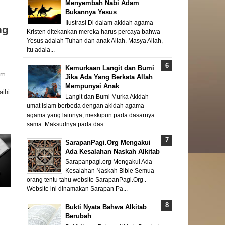
Menyembah Nabi Adam
Bukannya Yesus
Ilustrasi Di dalam akidah agama
ng
Kristen ditekankan mereka harus percaya bahwa
Yesus adalah Tuhan dan anak Allah. Masya Allah,
itu adala...
Kemurkaan Langit dan Bumi
am
Jika Ada Yang Berkata Allah
Mempunyai Anak
aihi
Langit dan Bumi Murka Akidah
umat Islam berbeda dengan akidah agama-
agama yang lainnya, meskipun pada dasarnya
sama. Maksudnya pada das...
SarapanPagi.Org Mengakui
Ada Kesalahan Naskah Alkitab
Sarapanpagi.org Mengakui Ada
Kesalahan Naskah Bible Semua
orang tentu tahu website SarapanPagi.Org .
Website ini dinamakan Sarapan Pa...
Bukti Nyata Bahwa Alkitab
Berubah