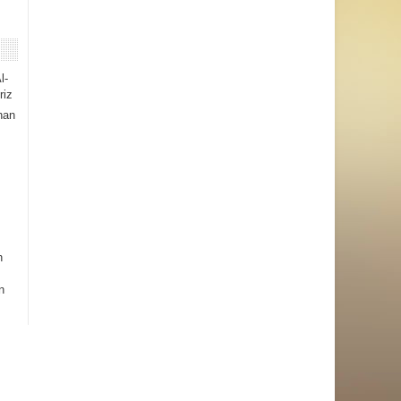
l-
riz
han
h
n