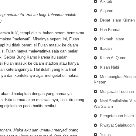
Alkitab
Alquran
gi neraka itu. Hal itu bagi Tuhanmu adalah
Debat Islam Kristen
)
Hari Kiamat
raka itu)”, tetapi di sini bukan berarti bermakna
Hikmah Islam
akna “melewati”. Misalnya seperti ini, Fulan
pi itu tidak berarti si Fulan masuk ke dalam
Ibadah
 si Fulan hanya melewatinya saja dan berlari
ki Gelora Bung Karno karena itu sudah
Kisah Al-Quran
 si Fulan masuk ke dalam stadion atau hanya
Kisah Nabi
an keterangannya. Hal itulah yang kita lihat
sanya dan konteksnya agar mengetahui makna
Membongkar Akidah
Kristen
Menjawab Tuduhan
ak akan dihadapkan dengan yang namanya
m. Kita semua akan melewatinya, baik itu orang
Nabi Shallallahu 'Ala
 dijelaskan pada hadits berikut.
Wa Sallam
Pengetahuan Islam
Riwayat Salahuddin
ahannam. Maka aku dan umatku menjadi orang
Yesus