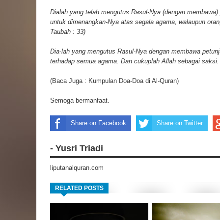
Dialah yang telah mengutus Rasul-Nya (dengan membawa) 
untuk dimenangkan-Nya atas segala agama, walaupun orang
Taubah : 33)
Dia-lah yang mengutus Rasul-Nya dengan membawa petun
terhadap semua agama. Dan cukuplah Allah sebagai saksi. (
(Baca Juga :
Kumpulan Doa-Doa di Al-Quran
)
Semoga bermanfaat.
Share on Facebook
Share on Twitter
- Yusri Triadi
liputanalquran.com
RELATED POSTS