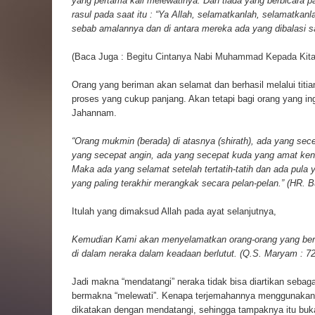
yang pertama kali melewatinya. Dan tiada yang berbicara pa
rasul pada saat itu : “Ya Allah, selamatkanlah, selamatkanl
sebab amalannya dan di antara mereka ada yang dibalasi s
(Baca Juga :
Begitu Cintanya Nabi Muhammad Kepada Kit
Orang yang beriman akan selamat dan berhasil melalui titi
proses yang cukup panjang. Akan tetapi bagi orang yang i
Jahannam.
“Orang mukmin (berada) di atasnya (shirath), ada yang sec
yang secepat angin, ada yang secepat kuda yang amat kenc
Maka ada yang selamat setelah tertatih-tatih dan ada pula
yang paling terakhir merangkak secara pelan-pelan.” (HR. 
Itulah yang dimaksud Allah pada ayat selanjutnya,
Kemudian Kami akan menyelamatkan orang-orang yang ber
di dalam neraka dalam keadaan berlutut. (Q.S. Maryam : 72
Jadi makna “mendatangi” neraka tidak bisa diartikan sebag
bermakna “melewati”. Kenapa terjemahannya menggunakan k
dikatakan dengan mendatangi, sehingga tampaknya itu buka